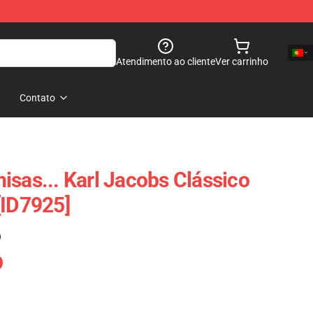
Atendimento ao cliente
Ver carrinho
Contato
isas... Karl Jacobs Clássico
[ID7925]
)