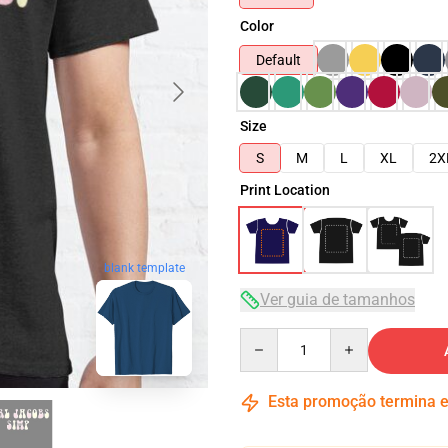
Color
Default
Size
S
M
L
XL
2X
Print Location
blank template
Ver guia de tamanhos
Quantity
Esta promoção termina