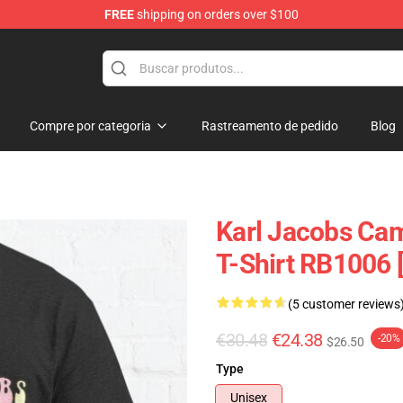
FREE
shipping on orders over $100
Shop
Compre por categoria
Rastreamento de pedido
Blog
Karl Jacobs Cam
T-Shirt RB1006 
(5 customer reviews
€30.48
€24.38
-20%
$26.50
Type
Unisex