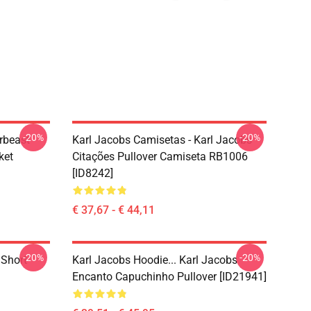
-20%
-20%
rbeast
Karl Jacobs Camisetas - Karl Jacobs
ket
Citações Pullover Camiseta RB1006
[ID8242]
€ 37,67 - € 44,11
-20%
-20%
 Short
Karl Jacobs Hoodie... Karl Jacobs
Encanto Capuchinho Pullover [ID21941]