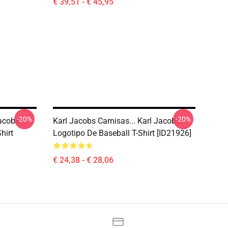
€ 39,51 - € 45,95
-20%
-20%
Jacobs
Karl Jacobs Camisas... Karl Jacobs
hirt
Logotipo De Baseball T-Shirt [ID21926]
€ 24,38 - € 28,06