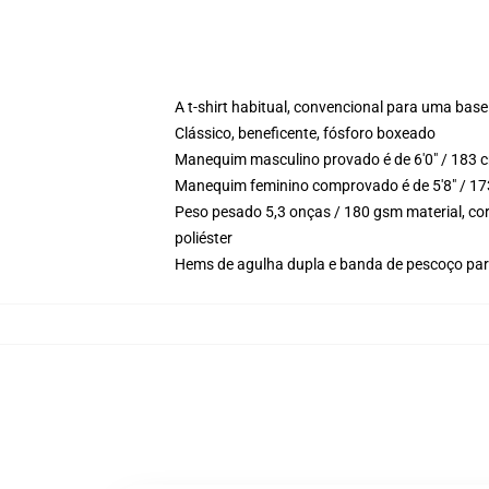
A t-shirt habitual, convencional para uma base
Clássico, beneficente, fósforo boxeado
Manequim masculino provado é de 6'0" / 183 c
Manequim feminino comprovado é de 5'8" / 17
Peso pesado 5,3 onças / 180 gsm material, cor
poliéster
Hems de agulha dupla e banda de pescoço para