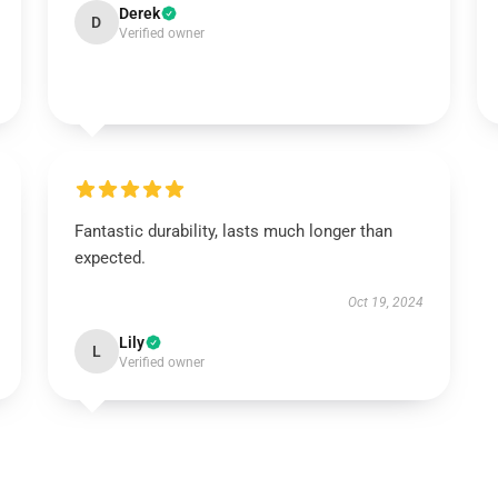
Derek
D
Verified owner
Fantastic durability, lasts much longer than
expected.
Oct 19, 2024
Lily
L
Verified owner