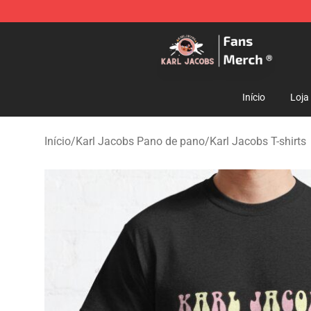
Karl Jacobs Store - Official Karl Jacobs Merchandise 
Início
Loja
Início
/
Karl Jacobs Pano de pano
/
Karl Jacobs T-shirts