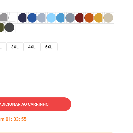
L
3XL
4XL
5XL
ADICIONAR AO CARRINHO
 em
01
:
33
:
54