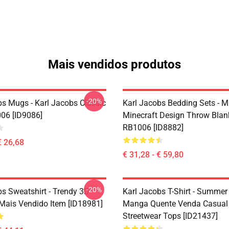
Mais vendidos produtos
-20%
bs Mugs - Karl Jacobs Classic
Karl Jacobs Bedding Sets - M
06 [ID9086]
Minecraft Design Throw Blan
RB1006 [ID8882]
€ 26,68
€ 31,28 - € 59,80
-20%
bs Sweatshirt - Trendy 3D
Karl Jacobs T-Shirt - Summer
Mais Vendido Item [ID18981]
Manga Quente Venda Casual
Streetwear Tops [ID21437]