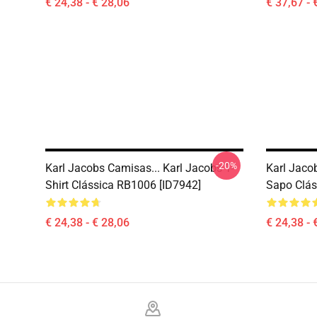
€ 24,38 - € 28,06
€ 37,67 - 
-20%
Karl Jacobs Camisas... Karl Jacobs T-
Karl Jaco
Shirt Clássica RB1006 [ID7942]
Sapo Clás
€ 24,38 - € 28,06
€ 24,38 - 
Footer