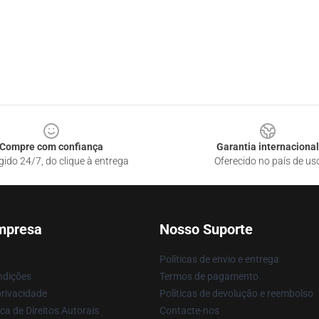
Compre com confiança
Garantia internacional
gido 24/7, do clique à entrega
Oferecido no país de us
mpresa
Nosso Suporte
Políticas de envio e entrega
ndições
Termos de pagamento
privacidade
Políticas de devolução e reembolso
ca de Direitos Autorais
Contacte-nos