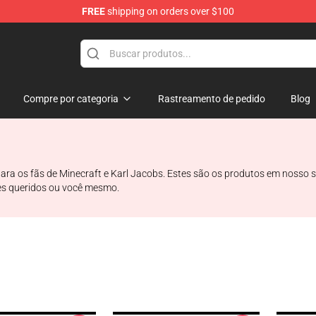
FREE
shipping on orders over $100
Shop
Compre por categoria
Rastreamento de pedido
Blog
ra os fãs de Minecraft e Karl Jacobs. Estes são os produtos em nosso si
tes queridos ou você mesmo.