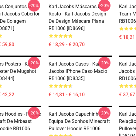
-20%
-20%
bs Conjuntos De
Karl Jacobs Máscaras De
Karl Ja
rl Jacobs Cobertor
Rosto - Karl Jacobs Design
Team Mi
 De Colagem
De Design Máscara Plana
RB1006 
D8871]
RB1006 [ID8696]
€ 18,21 
€ 59,80
€ 18,29 - € 20,70
-20%
-20%
s Posters - Karl
Karl Jacobs Casos - Karl
Karl Ja
ster De Mugshot
Jacobs IPhone Caso Macio
Jacobs 
D8444]
RB1006 [ID8335]
RB1006 
€ 42,22
€ 14,81 - € 16,10
€ 37,67 
-20%
-20%
s Hoodies - Projeto
Karl Jacobs Capuchinhos -
Karl Ja
aft De Mrbeast
Equipa De Sonhos Minecraft
Relação
Hoodie RB1006
Pullover Hoodie RB1006
Pullove
[ID8104