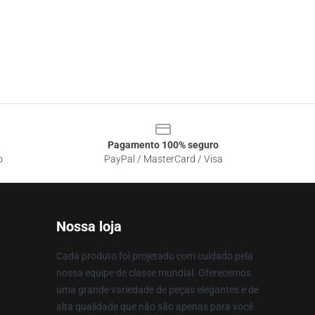
Pagamento 100% seguro
o
PayPal / MasterCard / Visa
Nossa loja
Cada produto foi projetado com cuidado pela
nossa equipe de classe mundial. Oferecemos
uma grande variedade de peças elegantes e de
alta qualidade que não são apenas para você