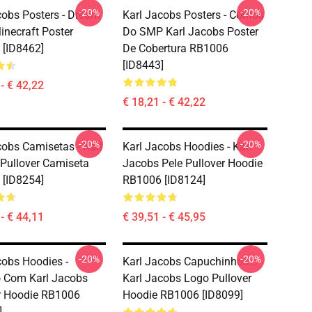
-20%
-20%
cobs Posters - Dream
Karl Jacobs Posters - Contos
necraft Poster
Do SMP Karl Jacobs Poster
[ID8462]
De Cobertura RB1006
[ID8443]
- € 42,22
€ 18,21 - € 42,22
-20%
-20%
cobs Camisetas - Karl
Karl Jacobs Hoodies - Karl
Pullover Camiseta
Jacobs Pele Pullover Hoodie
[ID8254]
RB1006 [ID8124]
- € 44,11
€ 39,51 - € 45,95
-20%
-20%
cobs Hoodies -
Karl Jacobs Capuchinhos...
 Com Karl Jacobs
Karl Jacobs Logo Pullover
r Hoodie RB1006
Hoodie RB1006 [ID8099]
]