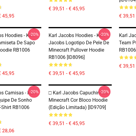
€ 39,51 - € 45,95
€ 45,95
€ 39,51 
-20%
-20%
s Hoodies - Karl
Karl Jacobs Hoodies - Karl
Karl Ja
amiseta De Sapo
Jacobs Logotipo De Pele De
Team Pu
Hoodie RB1006
Minecraft Pullover Hoodie
RB1006 
RB1006 [ID8096]
€ 39,51 
€ 45,95
€ 39,51 - € 45,95
-20%
-20%
bs Camisas - Karl
□ Karl Jacobs Capuchinhos -
quipe De Sonho
Minecraft Cor Bloco Hoodie
T-Shirt RB1006
(Edição Limitada) [ID9709]
€ 39,51 - € 45,95
€ 28,06