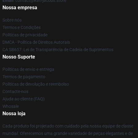
Email
: contact@karl-jacobs.store
Nossa empresa
Sobre nós
Termos e Condições
Políticas de privacidade
DMCA - Política de Direitos Autorais
CA SB657: Lei de Transparência de Cadeia de Suprimentos
Nosso Suporte
Políticas de envio e entrega
Termos de pagamento
Políticas de devolução e reembolso
Contacte-nos
Ajuda ao cliente (FAQ)
Whosale
Nossa loja
Cada produto foi projetado com cuidado pela nossa equipe de classe
mundial. Oferecemos uma grande variedade de peças elegantes e de