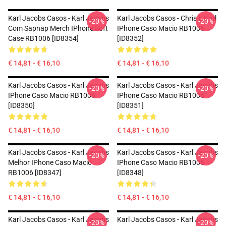
Karl Jacobs Casos - Karl Jacobs
Karl Jacobs Casos - Chris E Karl
-20%
-20%
Com Sapnap Merch IPhone Soft
IPhone Caso Macio RB1006
Case RB1006 [ID8354]
[ID8352]
€ 14,81 - € 16,10
€ 14,81 - € 16,10
Karl Jacobs Casos - Karl Jacobs
Karl Jacobs Casos - Karl Jacobs
-20%
-20%
IPhone Caso Macio RB1006
IPhone Caso Macio RB1006
[ID8350]
[ID8351]
€ 14,81 - € 16,10
€ 14,81 - € 16,10
Karl Jacobs Casos - Karl Jacobs
Karl Jacobs Casos - Karl Jacobs
-20%
-20%
Melhor IPhone Caso Macio
IPhone Caso Macio RB1006
RB1006 [ID8347]
[ID8348]
€ 14,81 - € 16,10
€ 14,81 - € 16,10
Karl Jacobs Casos - Karl Jacobs
Karl Jacobs Casos - Karl Jacobs
-20%
-20%