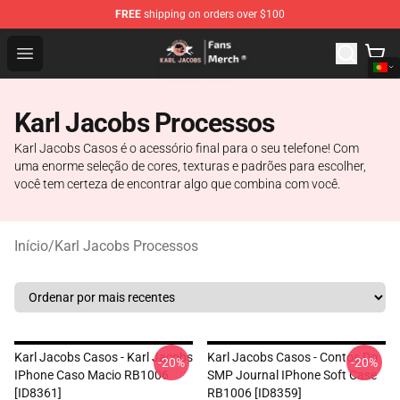
FREE
shipping on orders over $100
Karl Jacobs Store - Official Karl Jacobs Merchandise Sh
Open menu
Karl Jacobs Processos
Karl Jacobs Casos é o acessório final para o seu telefone! Com
uma enorme seleção de cores, texturas e padrões para escolher,
você tem certeza de encontrar algo que combina com você.
Início
/
Karl Jacobs Processos
Karl Jacobs Casos - Karl Jacobs
Karl Jacobs Casos - Contos Do
-20%
-20%
IPhone Caso Macio RB1006
SMP Journal IPhone Soft Case
[ID8361]
RB1006 [ID8359]