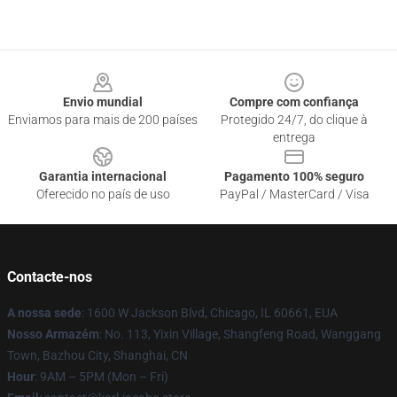
Footer
Envio mundial
Compre com confiança
Enviamos para mais de 200 países
Protegido 24/7, do clique à
entrega
Garantia internacional
Pagamento 100% seguro
Oferecido no país de uso
PayPal / MasterCard / Visa
Contacte-nos
A nossa sede
: 1600 W Jackson Blvd, Chicago, IL 60661, EUA
Nosso Armazém
: No. 113, Yixin Village, Shangfeng Road, Wanggang
Town, Bazhou City, Shanghai, CN
Hour
: 9AM – 5PM (Mon – Fri)