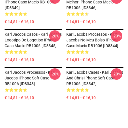
IPhone Caso Macio RB1006
Melhor IPhone Caso Macio
[ID8349]
RB1006 [ID8346]
€ 14,81 - € 16,10
€ 14,81 - € 16,10
Karl Jacobs Casos - Karl Jacobs
Karl Jacobs Processos - Karl
-20%
-20%
Logotipo Do Logotipo IPhone
Jacobs No Meu Bolso IPhone
Caso Macio RB1006 [ID8345]
Caso Macio RB1006 [ID8344]
€ 14,81 - € 16,10
€ 14,81 - € 16,10
Karl Jacobs Processos - Karl
Karl Jacobs Cases - Karl Jacobs
-20%
-20%
Jacobs IPhone Soft Case
And Chris IPhone Soft Case
RB1006 [ID8343]
RB1006 [ID8342]
€ 14,81 - € 16,10
€ 14,81 - € 16,10