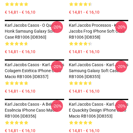
€ 14,81 - € 16,10
€ 14,81 - € 16,10
Karl Jacobs Casos - O Que O
Karl Jacobs Processos - Karl
-20%
-20%
Honk Samsung Galaxy Soft
Jacobs Frog IPhone Soft Case
Case RB1006 [ID8360]
RB1006 [ID8358]
€ 14,81 - € 16,10
€ 14,81 - € 16,10
Karl Jacobs Casos - Karl Jacobs
Karl Jacobs Casos - Karl Jacobs
-20%
-20%
Colagem Estética IPhone Caso
Samsung Galaxy Soft Case
Macio RB1006 [ID8357]
RB1006 [ID8355]
€ 14,81 - € 16,10
€ 14,81 - € 16,10
Karl Jacobs Casos - A Beleza E
Karl Jacobs Casos - Karl Jacobs
-20%
-20%
Essência IPhone Caso Macio
E Quackity Design IPhone Caso
RB1006 [ID8356]
Macio RB1006 [ID8353]
€ 14,81 - € 16,10
€ 14,81 - € 16,10