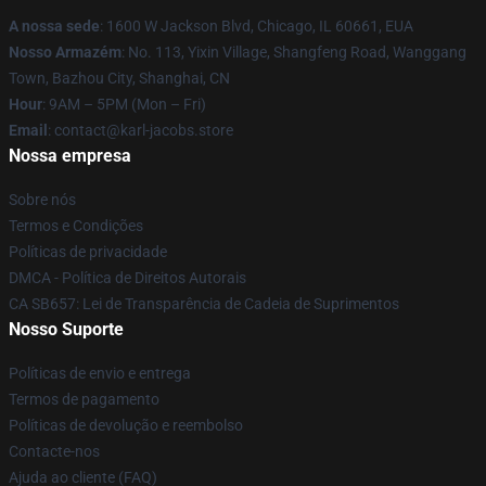
A nossa sede
: 1600 W Jackson Blvd, Chicago, IL 60661, EUA
Nosso Armazém
: No. 113, Yixin Village, Shangfeng Road, Wanggang
Town, Bazhou City, Shanghai, CN
Hour
: 9AM – 5PM (Mon – Fri)
Email
: contact@karl-jacobs.store
Nossa empresa
Sobre nós
Termos e Condições
Políticas de privacidade
DMCA - Política de Direitos Autorais
CA SB657: Lei de Transparência de Cadeia de Suprimentos
Nosso Suporte
Políticas de envio e entrega
Termos de pagamento
Políticas de devolução e reembolso
Contacte-nos
Ajuda ao cliente (FAQ)