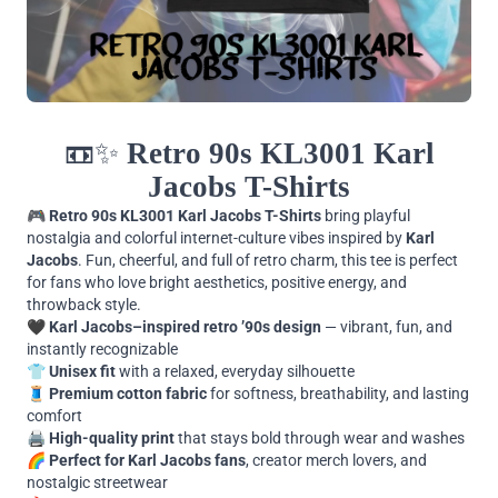
📼✨
Retro 90s KL3001 Karl
Jacobs T-Shirts
🎮
Retro 90s KL3001 Karl Jacobs T-Shirts
bring playful
nostalgia and colorful internet-culture vibes inspired by
Karl
Jacobs
. Fun, cheerful, and full of retro charm, this tee is perfect
for fans who love bright aesthetics, positive energy, and
throwback style.
🖤
Karl Jacobs–inspired retro ’90s design
— vibrant, fun, and
instantly recognizable
👕
Unisex fit
with a relaxed, everyday silhouette
🧵
Premium cotton fabric
for softness, breathability, and lasting
comfort
🖨️
High-quality print
that stays bold through wear and washes
🌈
Perfect for Karl Jacobs fans
, creator merch lovers, and
nostalgic streetwear