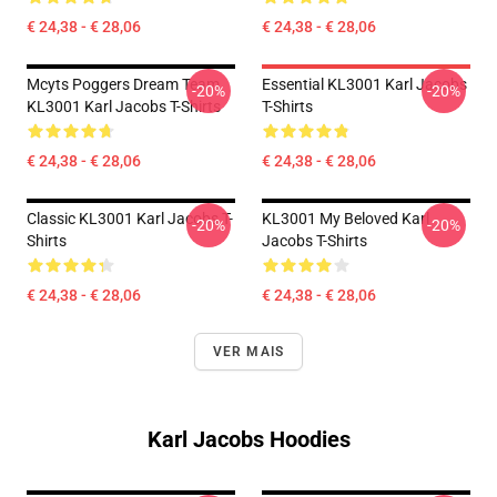
€ 24,38 - € 28,06
€ 24,38 - € 28,06
Mcyts Poggers Dream Team
Essential KL3001 Karl Jacobs
-20%
-20%
KL3001 Karl Jacobs T-Shirts
T-Shirts
€ 24,38 - € 28,06
€ 24,38 - € 28,06
Classic KL3001 Karl Jacobs T-
KL3001 My Beloved Karl
-20%
-20%
Shirts
Jacobs T-Shirts
€ 24,38 - € 28,06
€ 24,38 - € 28,06
VER MAIS
Karl Jacobs Hoodies