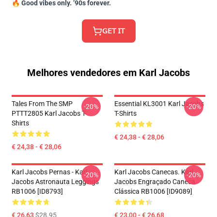
🔥
Good vibes only. ’90s forever.
𝖦𝖤𝖳 𝖨𝖳
Melhores vendedores em Karl Jacobs
Tales From The SMP
Essential KL3001 Karl Jacobs
-20%
-20%
PTTT2805 Karl Jacobs T-
T-Shirts
Shirts
€ 24,38 - € 28,06
€ 24,38 - € 28,06
Karl Jacobs Pernas - Karl
Karl Jacobs Canecas. Karl
-20%
-20%
Jacobs Astronauta Leggings
Jacobs Engraçado Caneca
RB1006 [ID8793]
Clássica RB1006 [ID9089]
€ 26,63
$28.95
€ 23,00 - € 26,68