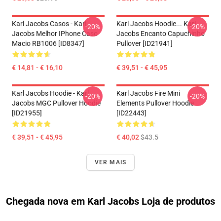
Karl Jacobs Casos - Karl
Karl Jacobs Hoodie... Karl
-20%
-20%
Jacobs Melhor IPhone Caso
Jacobs Encanto Capuchinho
Macio RB1006 [ID8347]
Pullover [ID21941]
€ 14,81 - € 16,10
€ 39,51 - € 45,95
Karl Jacobs Hoodie - Karl
Karl Jacobs Fire Mini
-20%
-20%
Jacobs MGC Pullover Hoodie
Elements Pullover Hoodie
[ID21955]
[ID22443]
€ 39,51 - € 45,95
€ 40,02
$43.5
VER MAIS
Chegada nova em Karl Jacobs Loja de produtos