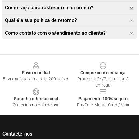
Como faço para rastrear minha ordem?
Qual é a sua política de retorno?
Como contato com o atendimento ao cliente?
Footer
Envio mundial
Compre com confiança
Enviamos para mais de 200 países
Protegido 24/7, do clique à
entrega
Garantia internacional
Pagamento 100% seguro
Oferecido no país de uso
PayPal / MasterCard / Visa
Contacte-nos