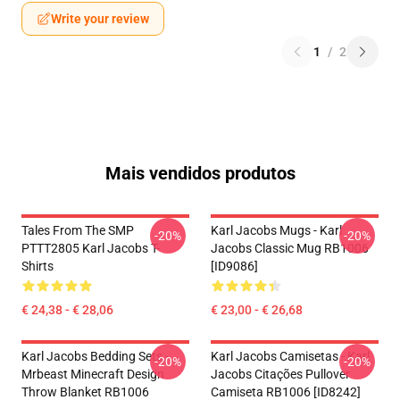
Write your review
1
/
2
Mais vendidos produtos
Tales From The SMP
Karl Jacobs Mugs - Karl
-20%
-20%
PTTT2805 Karl Jacobs T-
Jacobs Classic Mug RB1006
Shirts
[ID9086]
€ 24,38 - € 28,06
€ 23,00 - € 26,68
Karl Jacobs Bedding Sets -
Karl Jacobs Camisetas - Karl
-20%
-20%
Mrbeast Minecraft Design
Jacobs Citações Pullover
Throw Blanket RB1006
Camiseta RB1006 [ID8242]