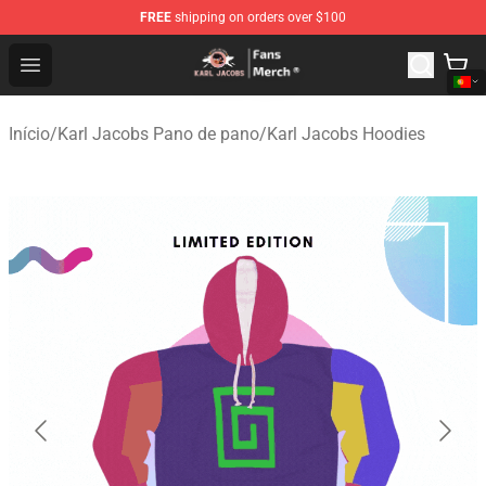
FREE
shipping on orders over $100
Karl Jacobs Store - Official Karl Jacobs Merchandise Sh
Open menu
Início
/
Karl Jacobs Pano de pano
/
Karl Jacobs Hoodies