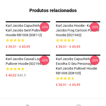
Produtos relacionados
Karl Jacobs Capuchinhos...
Karl Jacobs Hoodie - Karl
-20%
-20%
Karl Jacobs Swirl Pullover
Jacobs Frog Cartoon Pullover
Hoodie RB1006 [ID8112]
Hoodie [ID21942]
€ 39,51 - € 45,95
€ 39,51 - € 45,95
Karl Jacobs Causal Logo
Karl Jacobs Capuchinhos...
-20%
-20%
Pullover Hoodie [ID21943]
Escolha O Seu Personagem -
Karl Jacobs Pullover Hoodie
RB1006 [ID8105]
€ 40,02
$43.5
€ 39,51 - € 45,95
Footer