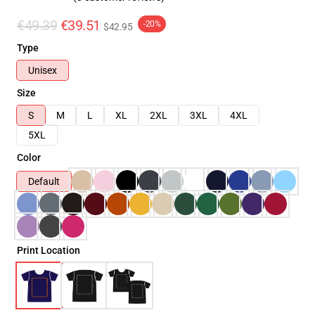
€49.39
€39.51
-20%
$42.95
Type
Unisex
Size
S
M
L
XL
2XL
3XL
4XL
5XL
Color
Default
Print Location