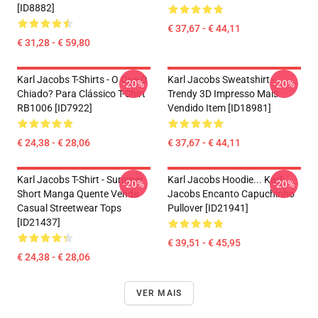
[ID8882]
€ 37,67 - € 44,11
€ 31,28 - € 59,80
Karl Jacobs T-Shirts - O Que O
Karl Jacobs Sweatshirt -
-20%
-20%
Chiado? Para Clássico T-Shirt
Trendy 3D Impresso Mais
RB1006 [ID7922]
Vendido Item [ID18981]
€ 24,38 - € 28,06
€ 37,67 - € 44,11
Karl Jacobs T-Shirt - Summer
Karl Jacobs Hoodie... Karl
-20%
-20%
Short Manga Quente Venda
Jacobs Encanto Capuchinho
Casual Streetwear Tops
Pullover [ID21941]
[ID21437]
€ 39,51 - € 45,95
€ 24,38 - € 28,06
VER MAIS