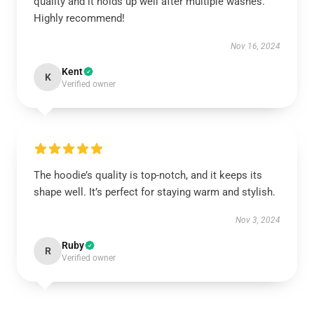
quality and it holds up well after multiple washes.
Highly recommend!
Nov 16, 2024
Kent
K
Verified owner
The hoodie’s quality is top-notch, and it keeps its
shape well. It’s perfect for staying warm and stylish.
Nov 3, 2024
Ruby
R
Verified owner