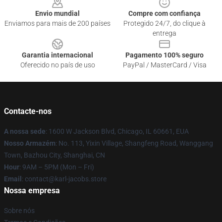
Envio mundial
Compre com confiança
Enviamos para mais de 200 países
Protegido 24/7, do clique à
entrega
Garantia internacional
Pagamento 100% seguro
Oferecido no país de uso
PayPal / MasterCard / Visa
Contacte-nos
A nossa sede
: 1600 W Jackson Blvd, Chicago, IL 60661, EUA
Nosso Armazém
: No. 113, Yixin Village, Shangfeng Road, Wanggang
Town, Bazhou City, Shanghai, CN
Hour
: 9AM – 5PM (Mon – Fri)
Email
: contact@karl-jacobs.store
Nossa empresa
Sobre nós