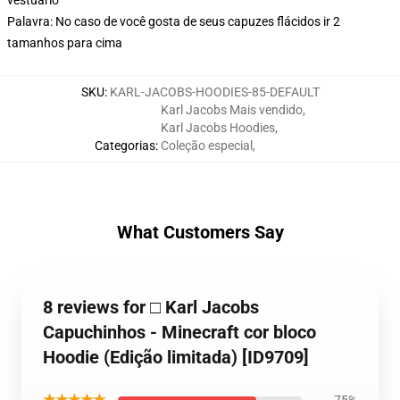
Palavra: No caso de você gosta de seus capuzes flácidos ir 2
tamanhos para cima
SKU
:
KARL-JACOBS-HOODIES-85-DEFAULT
Karl Jacobs Mais vendido
,
Karl Jacobs Hoodies
,
Categorias
:
Coleção especial
,
What Customers Say
8 reviews for □ Karl Jacobs
Capuchinhos - Minecraft cor bloco
Hoodie (Edição limitada) [ID9709]
★★★★★
75%