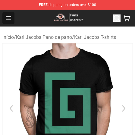
FREE
shipping on orders over $100
Karl Jacobs Store - Official Karl Jacobs Merchandise Sh
Open menu
Início
/
Karl Jacobs Pano de pano
/
Karl Jacobs T-shirts