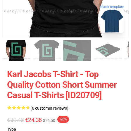
blank template
Karl Jacobs T-Shirt - Top
Quality Cotton Short Summer
Casual T-Shirts [ID20709]
(6 customer reviews)
€30.48
€24.38
-20%
$26.50
Type