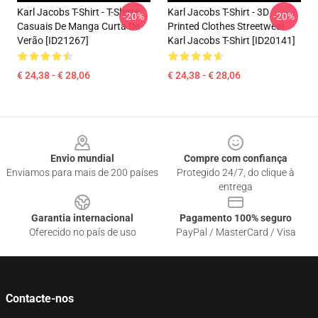
Karl Jacobs T-Shirt - T-Shirts
Karl Jacobs T-Shirt - 3D
-20%
-20%
Casuais De Manga Curta De
Printed Clothes Streetwear
Verão [ID21267]
Karl Jacobs T-Shirt [ID20141]
€ 24,38 - € 28,06
€ 24,38 - € 28,06
Footer
Envio mundial
Compre com confiança
Enviamos para mais de 200 países
Protegido 24/7, do clique à
entrega
Garantia internacional
Pagamento 100% seguro
Oferecido no país de uso
PayPal / MasterCard / Visa
Contacte-nos