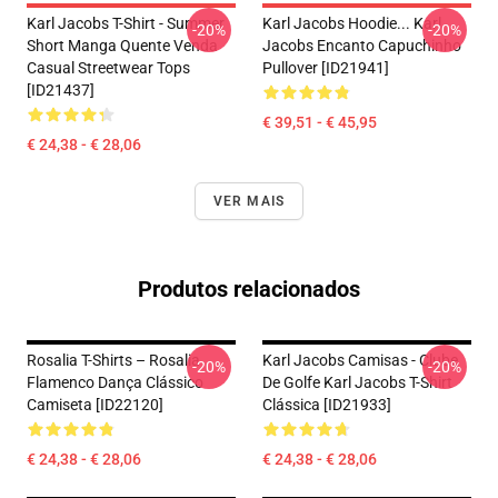
Karl Jacobs T-Shirt - Summer
Karl Jacobs Hoodie... Karl
-20%
-20%
Short Manga Quente Venda
Jacobs Encanto Capuchinho
Casual Streetwear Tops
Pullover [ID21941]
[ID21437]
€ 39,51 - € 45,95
€ 24,38 - € 28,06
VER MAIS
Produtos relacionados
Rosalia T-Shirts – Rosalia
Karl Jacobs Camisas - Clube
-20%
-20%
Flamenco Dança Clássico
De Golfe Karl Jacobs T-Shirt
Camiseta [ID22120]
Clássica [ID21933]
€ 24,38 - € 28,06
€ 24,38 - € 28,06