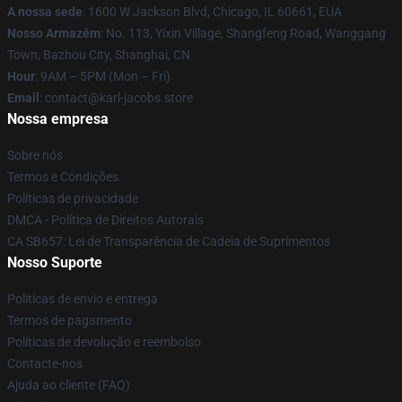
A nossa sede
: 1600 W Jackson Blvd, Chicago, IL 60661, EUA
Nosso Armazém
: No. 113, Yixin Village, Shangfeng Road, Wanggang
Town, Bazhou City, Shanghai, CN
Hour
: 9AM – 5PM (Mon – Fri)
Email
: contact@karl-jacobs.store
Nossa empresa
Sobre nós
Termos e Condições
Políticas de privacidade
DMCA - Política de Direitos Autorais
CA SB657: Lei de Transparência de Cadeia de Suprimentos
Nosso Suporte
Políticas de envio e entrega
Termos de pagamento
Políticas de devolução e reembolso
Contacte-nos
Ajuda ao cliente (FAQ)