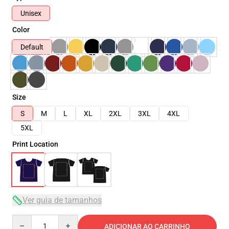
Unisex
Color
Default
Size
S
M
L
XL
2XL
3XL
4XL
5XL
Print Location
Ver guia de tamanhos
Quantity
ADICIONAR AO CARRINHO