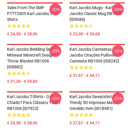
Tales From The SMP
Karl Jacobs Mugs - Karl
-20%
-20%
PTTT2805 Karl Jacobs T-
Jacobs Classic Mug RB1006
Shirts
[ID9086]
€ 24,38 - € 28,06
€ 23,00 - € 26,68
Karl Jacobs Bedding Sets -
Karl Jacobs Camisetas - Karl
-20%
-20%
Mrbeast Minecraft Design
Jacobs Citações Pullover
Throw Blanket RB1006
Camiseta RB1006 [ID8242]
[ID8882]
€ 37,67 - € 44,11
€ 31,28 - € 59,80
Karl Jacobs T-Shirts - O Que O
Karl Jacobs Sweatshirt -
-20%
-20%
Chiado? Para Clássico T-Shirt
Trendy 3D Impresso Mais
RB1006 [ID7922]
Vendido Item [ID18981]
€ 24,38 - € 28,06
€ 37,67 - € 44,11