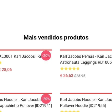
Mais vendidos produtos
-20%
 KL3001 Karl Jacobs T-Shirts
Karl Jacobs Pernas - Karl Ja
Astronauta Leggings RB1006
€ 28,06
€ 26,63
$28.95
-20%
bs Hoodie... Karl Jacobs
Karl Jacobs Hoodie - Karl J
apuchinho Pullover [ID21941]
Pullover Hoodie [ID21955]