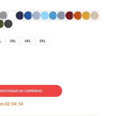
L
3XL
4XL
5XL
ADICIONAR AO CARRINHO
 em
02
:
04
:
53