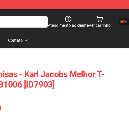
Atendimento ao cliente
Ver carrinho
Contato
isas - Karl Jacobs Melhor T-
RB1006 [ID7903]
)