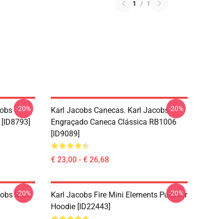
1
/
1
-20%
-20%
cobs
Karl Jacobs Canecas. Karl Jacobs
 [ID8793]
Engraçado Caneca Clássica RB1006
[ID9089]
€ 23,00 - € 26,68
-20%
-20%
acobs MGC
Karl Jacobs Fire Mini Elements Pullover
Hoodie [ID22443]