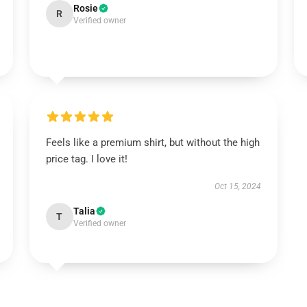
Rosie
R
Verified owner
Feels like a premium shirt, but without the high
price tag. I love it!
Oct 15, 2024
Talia
T
Verified owner