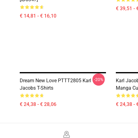
€ 39,51 - 
€ 14,81 - € 16,10
-20%
Dream New Love PTTT2805 Karl
Karl Jacob
Jacobs T-Shirts
Manga Cur
€ 24,38 - € 28,06
€ 24,38 - 
Footer