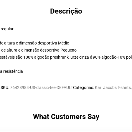
Descrição
 regular
e altura e dimensão desportiva Médio
 de altura e dimensão desportiva Pequeno
estáveis são 100% algodão preshrunk, urze cinza é 90% algodão-10% poli
 resistência
SKU
:
76428984-US-classic-tee-DEFAULT
Categorias
:
Karl Jacobs T-shirts
,
What Customers Say