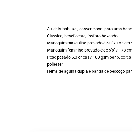
A t-shirt habitual, convencional para uma base
Clássico, beneficente, fósforo boxeado
Manequim masculino provado é 6'0" / 183 cm d
Manequim feminino provado é de 5'8" / 173 cm
Peso pesado 5,3 onças / 180 gsm pano, cores 
poliéster
Hems de agulha dupla e banda de pescoço para