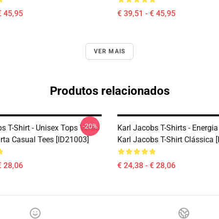
€ 45,95
€ 39,51 - € 45,95
VER MAIS
Produtos relacionados
-20%
s T-Shirt - Unisex Tops Verão
Karl Jacobs T-Shirts - Energia
ta Casual Tees [ID21003]
Karl Jacobs T-Shirt Clássica 
€ 28,06
€ 24,38 - € 28,06