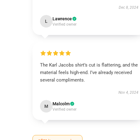
Dec 8, 2024
Lawrence
L
Verified owner
The Karl Jacobs shirt’s cut is flattering, and the
material feels high-end. I’ve already received
several compliments.
Nov 4, 2024
Malcolm
M
Verified owner