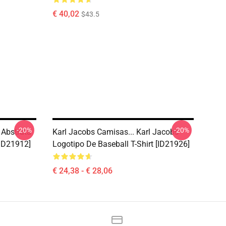
€ 40,02
$43.5
-20%
-20%
 Abstrata
Karl Jacobs Camisas... Karl Jacobs
[ID21912]
Logotipo De Baseball T-Shirt [ID21926]
€ 24,38 - € 28,06