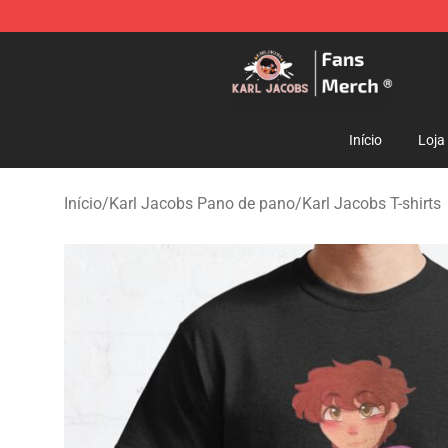
Karl Jacobs Store - Official Karl Jacobs Merchandise 
Início
Loja
Início
/
Karl Jacobs Pano de pano
/
Karl Jacobs T-shirts