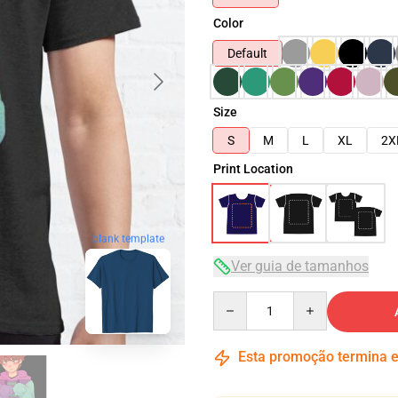
Color
Default
Size
S
M
L
XL
2X
Print Location
blank template
Ver guia de tamanhos
Quantity
Esta promoção termina