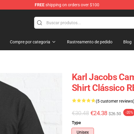
FREE
shipping on orders over $100
Shop
Compre por categoria
Rastreamento de pedido
Blog
Karl Jacobs Cam
Shirt Clássico 
(5 customer reviews
€30.48
€24.38
-20%
$26.50
Type
Unisex