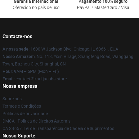
Garantia internacional
Pagamento 100% seguro
Oferecido no país de uso
PayPal / MasterCard / Visa
Contacte-nos
A nossa sede
: 1600 W Jackson Blvd, Chicago, IL 60661, EUA
Nosso Armazém
: No. 113, Yixin Village, Shangfeng Road, Wanggang
Town, Bazhou City, Shanghai, CN
Hour
: 9AM – 5PM (Mon – Fri)
Email
: contact@karl-jacobs.store
Nossa empresa
Sobre nós
Termos e Condições
Políticas de privacidade
DMCA - Política de Direitos Autorais
CA SB657: Lei de Transparência de Cadeia de Suprimentos
Nosso Suporte