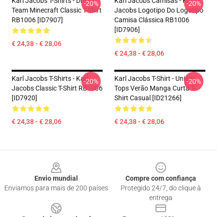
Karl Jacobs T-Shirts - Dream
Karl Jacobs Camisas - Karl
-20%
-20%
Team Minecraft Classic T-Shirt
Jacobs Logotipo Do Logotipo
RB1006 [ID7907]
Camisa Clássica RB1006
[ID7906]
€ 24,38 - € 28,06
€ 24,38 - € 28,06
Karl Jacobs T-Shirts - Karl
Karl Jacobs T-Shirt - Unisex
-20%
-20%
Jacobs Classic T-Shirt RB1006
Tops Verão Manga Curta T-
[ID7920]
Shirt Casual [ID21266]
€ 24,38 - € 28,06
€ 24,38 - € 28,06
Footer
Envio mundial
Compre com confiança
Enviamos para mais de 200 países
Protegido 24/7, do clique à
entrega