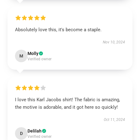
Absolutely love this, it's become a staple.
Nov 10, 2024
Molly
M
Verified owner
I love this Karl Jacobs shirt! The fabric is amazing,
the motive is adorable, and it got here so quickly!
Oct 11, 2024
Delilah
D
Verified owner