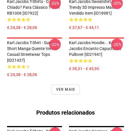
Karl Jacobs T-Shirts - O Que O
Karl Jacobs Sweatshirt -
-20%
-20%
Chiado? Para Clássico T-Shirt
Trendy 3D Impresso Mais
RB1006 [ID7922]
Vendido Item [ID18981]
€ 24,38 - € 28,06
€ 37,67 - € 44,11
Karl Jacobs T-Shirt - Summer
Karl Jacobs Hoodie... Karl
-20%
-20%
Short Manga Quente Venda
Jacobs Encanto Capuchinho
Casual Streetwear Tops
Pullover [ID21941]
[ID21437]
€ 39,51 - € 45,95
€ 24,38 - € 28,06
VER MAIS
Produtos relacionados