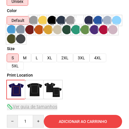
Unisex
Color
Default
Size
S
M
L
XL
2XL
3XL
4XL
5XL
Print Location
Ver guia de tamanhos
Quantity
ADICIONAR AO CARRINHO