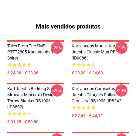
Mais vendidos produtos
Tales From The SMP
Karl Jacobs Mugs - Karl
-20%
-20%
PTTT2805 Karl Jacobs T-
Jacobs Classic Mug RB1006
Shirts
[ID9086]
€ 24,38 - € 28,06
€ 23,00 - € 26,68
Karl Jacobs Bedding Sets -
Karl Jacobs Camisetas - Karl
-20%
-20%
Mrbeast Minecraft Design
Jacobs Citações Pullover
Throw Blanket RB1006
Camiseta RB1006 [ID8242]
[ID8882]
€ 37,67 - € 44,11
€ 31,28 - € 59,80