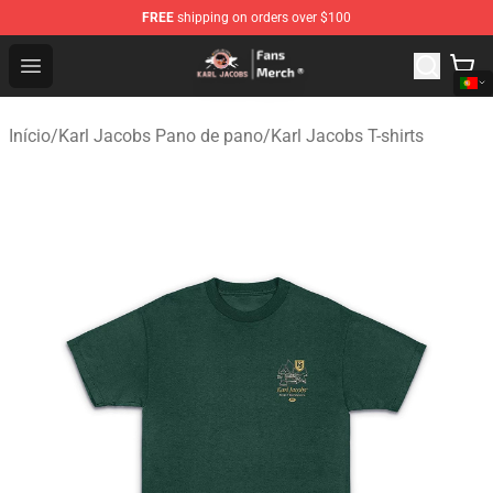
FREE
shipping on orders over $100
Karl Jacobs Store - Official Karl Jacobs Merchandise Sh
Open menu
Início
/
Karl Jacobs Pano de pano
/
Karl Jacobs T-shirts