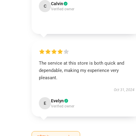
Calvin
C
Verified owner
The service at this store is both quick and
dependable, making my experience very
pleasant.
Oct 31, 2024
Evelyn
E
Verified owner