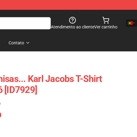
Atendimento ao cliente
Ver carrinho
Contato
sas... Karl Jacobs T-Shirt
 [ID7929]
)