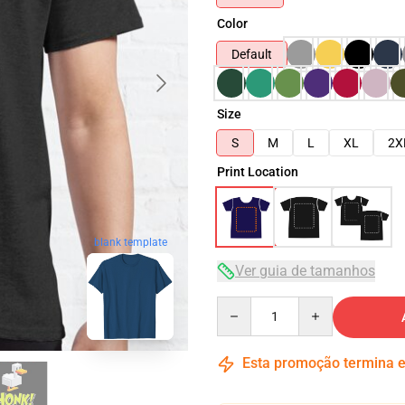
Color
Default
Size
S
M
L
XL
2X
Print Location
blank template
Ver guia de tamanhos
Quantity
Esta promoção termina