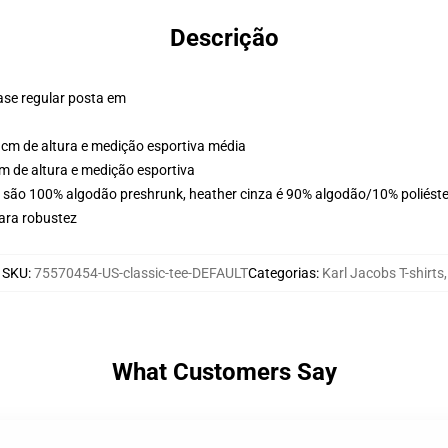
Descrição
ase regular posta em
cm de altura e medição esportiva média
 de altura e medição esportiva
s são 100% algodão preshrunk, heather cinza é 90% algodão/10% poliéste
ara robustez
SKU
:
75570454-US-classic-tee-DEFAULT
Categorias
:
Karl Jacobs T-shirts
,
What Customers Say