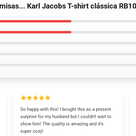
misas... Karl Jacobs T-shirt clássica RB1
So happy with this! I bought this as a present
surprise for my husband but I couldn’t wait to
show him! The quality is amazing and it’s
super cozy!