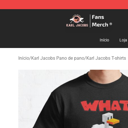
Karl Jacobs Store - Official Karl Jacobs Merchandise 
Início
Loja
Início
/
Karl Jacobs Pano de pano
/
Karl Jacobs T-shirts