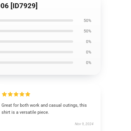
006 [ID7929]
50%
50%
0%
0%
0%
Great for both work and casual outings, this
shirt is a versatile piece.
Nov 9, 2024