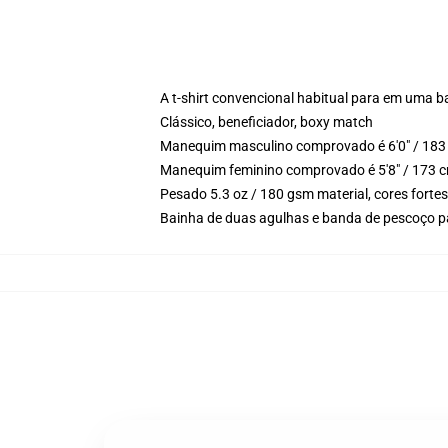
A t-shirt convencional habitual para em uma b
Clássico, beneficiador, boxy match
Manequim masculino comprovado é 6'0" / 183 
Manequim feminino comprovado é 5'8" / 173 cm
Pesado 5.3 oz / 180 gsm material, cores forte
Bainha de duas agulhas e banda de pescoço p