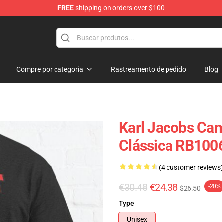
FREE
shipping on orders over $100
Shop
Compre por categoria
Rastreamento de pedido
Blog
Karl Jacobs Cami
Clássica RB1006
(4 customer reviews
€30.48
€24.38
-20%
$26.50
Type
Unisex