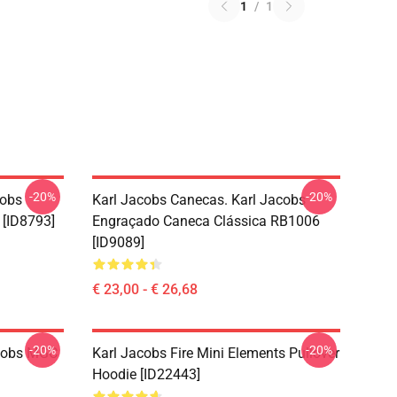
1
/
1
-20%
-20%
cobs
Karl Jacobs Canecas. Karl Jacobs
 [ID8793]
Engraçado Caneca Clássica RB1006
[ID9089]
€ 23,00 - € 26,68
-20%
-20%
acobs MGC
Karl Jacobs Fire Mini Elements Pullover
Hoodie [ID22443]