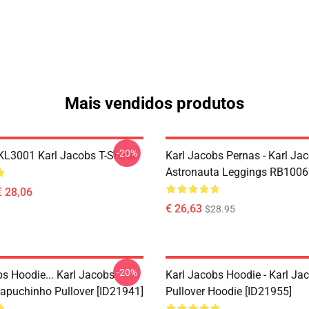
Mais vendidos produtos
-20%
 KL3001 Karl Jacobs T-Shirts
Karl Jacobs Pernas - Karl Ja
Astronauta Leggings RB1006
€ 28,06
€ 26,63
$28.95
-20%
bs Hoodie... Karl Jacobs
Karl Jacobs Hoodie - Karl J
apuchinho Pullover [ID21941]
Pullover Hoodie [ID21955]