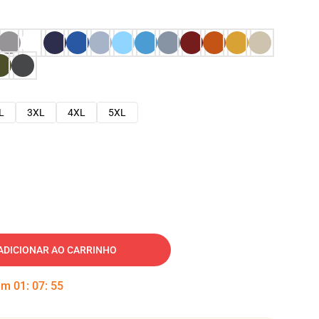
L
3XL
4XL
5XL
ADICIONAR AO CARRINHO
 em
01
:
07
:
54