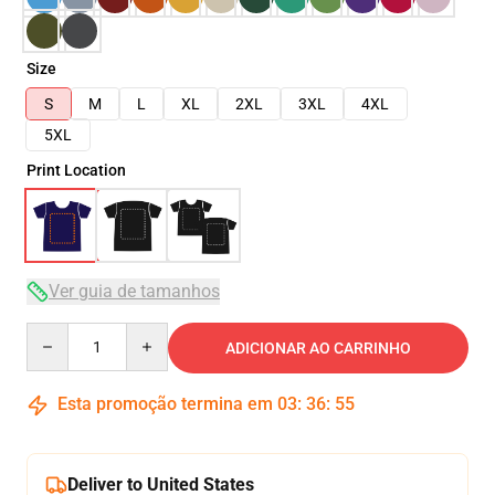
Size
S
M
L
XL
2XL
3XL
4XL
5XL
Print Location
Ver guia de tamanhos
Quantity
ADICIONAR AO CARRINHO
Esta promoção termina em
03
:
36
:
54
Deliver to United States