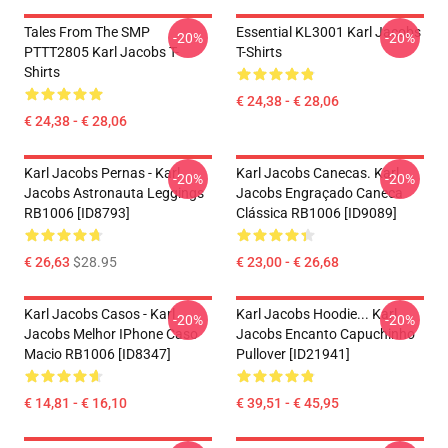
Tales From The SMP
Essential KL3001 Karl Jacobs
-20%
-20%
PTTT2805 Karl Jacobs T-
T-Shirts
Shirts
€ 24,38 - € 28,06
€ 24,38 - € 28,06
Karl Jacobs Pernas - Karl
Karl Jacobs Canecas. Karl
-20%
-20%
Jacobs Astronauta Leggings
Jacobs Engraçado Caneca
RB1006 [ID8793]
Clássica RB1006 [ID9089]
€ 26,63
$28.95
€ 23,00 - € 26,68
Karl Jacobs Casos - Karl
Karl Jacobs Hoodie... Karl
-20%
-20%
Jacobs Melhor IPhone Caso
Jacobs Encanto Capuchinho
Macio RB1006 [ID8347]
Pullover [ID21941]
€ 14,81 - € 16,10
€ 39,51 - € 45,95