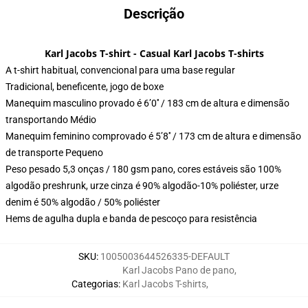
Descrição
Karl Jacobs T-shirt - Casual Karl Jacobs T-shirts
A t-shirt habitual, convencional para uma base regular
Tradicional, beneficente, jogo de boxe
Manequim masculino provado é 6’0′′ / 183 cm de altura e dimensão
transportando Médio
Manequim feminino comprovado é 5’8′′ / 173 cm de altura e dimensão
de transporte Pequeno
Peso pesado 5,3 onças / 180 gsm pano, cores estáveis são 100%
algodão preshrunk, urze cinza é 90% algodão-10% poliéster, urze
denim é 50% algodão / 50% poliéster
Hems de agulha dupla e banda de pescoço para resistência
SKU
:
1005003644526335-DEFAULT
Karl Jacobs Pano de pano
,
Categorias
:
Karl Jacobs T-shirts
,