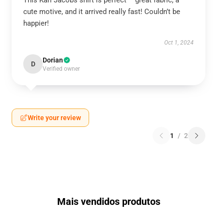
This Karl Jacobs shirt is perfect – great fabric, a
cute motive, and it arrived really fast! Couldn’t be
happier!
Oct 1, 2024
Dorian
D
Verified owner
Write your review
1
/
2
Mais vendidos produtos