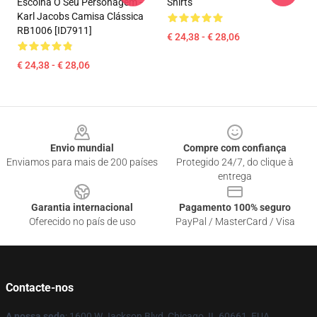
Escolha O Seu Personagem -
Shirts
Karl Jacobs Camisa Clássica
RB1006 [ID7911]
€ 24,38 - € 28,06
€ 24,38 - € 28,06
Footer
Envio mundial
Compre com confiança
Enviamos para mais de 200 países
Protegido 24/7, do clique à
entrega
Garantia internacional
Pagamento 100% seguro
Oferecido no país de uso
PayPal / MasterCard / Visa
Contacte-nos
A nossa sede
: 1600 W Jackson Blvd, Chicago, IL 60661, EUA