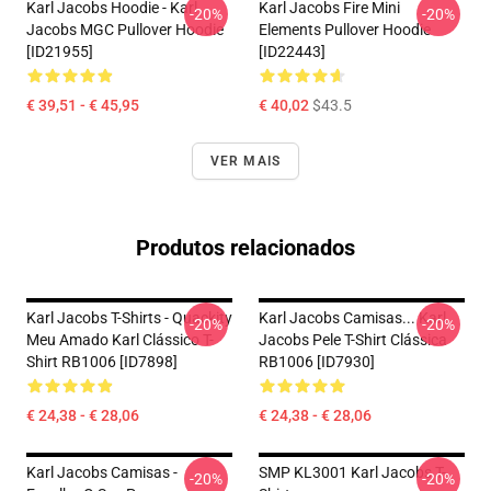
Karl Jacobs Hoodie - Karl
Karl Jacobs Fire Mini
-20%
-20%
Jacobs MGC Pullover Hoodie
Elements Pullover Hoodie
[ID21955]
[ID22443]
€ 39,51 - € 45,95
€ 40,02
$43.5
VER MAIS
Produtos relacionados
Karl Jacobs T-Shirts - Quackity
Karl Jacobs Camisas... Karl
-20%
-20%
Meu Amado Karl Clássico T-
Jacobs Pele T-Shirt Clássica
Shirt RB1006 [ID7898]
RB1006 [ID7930]
€ 24,38 - € 28,06
€ 24,38 - € 28,06
Karl Jacobs Camisas -
SMP KL3001 Karl Jacobs T-
-20%
-20%