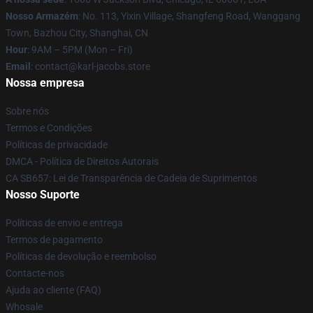
Nosso Armazém
: No. 113, Yixin Village, Shangfeng Road, Wanggang
Town, Bazhou City, Shanghai, CN
Hour
: 9AM – 5PM (Mon – Fri)
Email
: contact@karl-jacobs.store
Nossa empresa
Sobre nós
Termos e Condições
Políticas de privacidade
DMCA - Política de Direitos Autorais
CA SB657: Lei de Transparência de Cadeia de Suprimentos
Nosso Suporte
Políticas de envio e entrega
Termos de pagamento
Políticas de devolução e reembolso
Contacte-nos
Ajuda ao cliente (FAQ)
Whosale