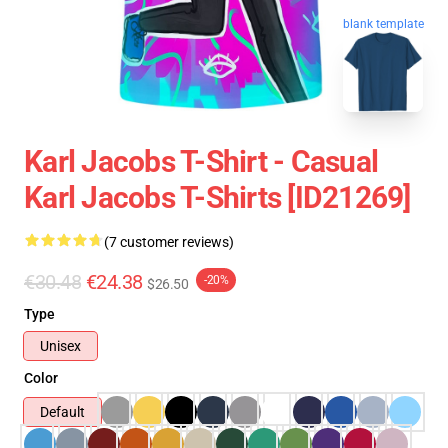
blank template
Karl Jacobs T-Shirt - Casual
Karl Jacobs T-Shirts [ID21269]
(7 customer reviews)
€30.48
€24.38
-20%
$26.50
Type
Unisex
Color
Default