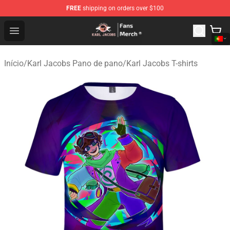
FREE
shipping on orders over $100
Karl Jacobs Store - Official Karl Jacobs Merchandise Sh
Open menu
Início
/
Karl Jacobs Pano de pano
/
Karl Jacobs T-shirts