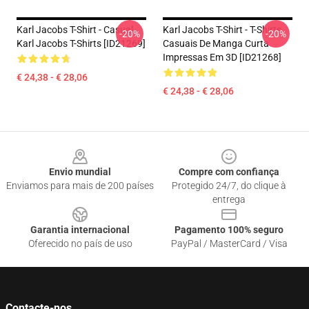
Karl Jacobs T-Shirt - Casual
Karl Jacobs T-Shirt - T-Shirts
-20%
-20%
Karl Jacobs T-Shirts [ID21269]
Casuais De Manga Curta
Impressas Em 3D [ID21268]
€ 24,38 - € 28,06
€ 24,38 - € 28,06
Footer
Envio mundial
Compre com confiança
Enviamos para mais de 200 países
Protegido 24/7, do clique à
entrega
Garantia internacional
Pagamento 100% seguro
Oferecido no país de uso
PayPal / MasterCard / Visa
Contacte-nos