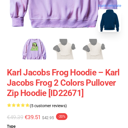
blank template
Karl Jacobs Frog Hoodie – Karl
Jacobs Frog 2 Colors Pullover
Zip Hoodie [ID22671]
(5 customer reviews)
€49.39
€39.51
-20%
$42.95
Type