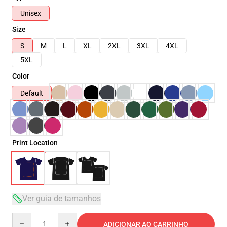
Unisex
Size
S
M
L
XL
2XL
3XL
4XL
5XL
Color
Default
Print Location
Ver guia de tamanhos
Quantity
ADICIONAR AO CARRINHO