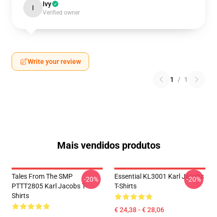
Ivy
I
Verified owner
Write your review
1
/
1
Mais vendidos produtos
Tales From The SMP
Essential KL3001 Karl Jacobs
-20%
-20%
PTTT2805 Karl Jacobs T-
T-Shirts
Shirts
€ 24,38 - € 28,06