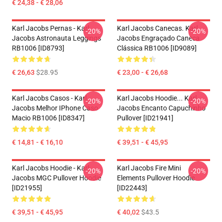
€ 24,38 - € 28,06
Karl Jacobs Pernas - Karl
Karl Jacobs Canecas. Karl
-20%
-20%
Jacobs Astronauta Leggings
Jacobs Engraçado Caneca
RB1006 [ID8793]
Clássica RB1006 [ID9089]
€ 26,63
$28.95
€ 23,00 - € 26,68
Karl Jacobs Casos - Karl
Karl Jacobs Hoodie... Karl
-20%
-20%
Jacobs Melhor IPhone Caso
Jacobs Encanto Capuchinho
Macio RB1006 [ID8347]
Pullover [ID21941]
€ 14,81 - € 16,10
€ 39,51 - € 45,95
Karl Jacobs Hoodie - Karl
Karl Jacobs Fire Mini
-20%
-20%
Jacobs MGC Pullover Hoodie
Elements Pullover Hoodie
[ID21955]
[ID22443]
€ 39,51 - € 45,95
€ 40,02
$43.5