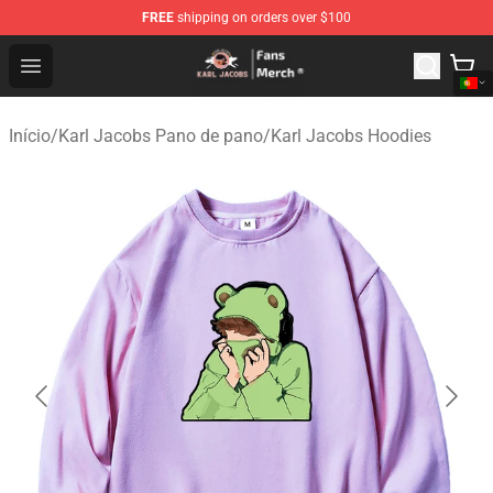
FREE
shipping on orders over $100
Karl Jacobs Store - Official Karl Jacobs Merchandise Sh
Open menu
Início
/
Karl Jacobs Pano de pano
/
Karl Jacobs Hoodies