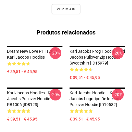
VER MAIS
Produtos relacionados
Dream New Love PTTT2805
Karl Jacobs Frog Hoodie - Karl
-20%
-20%
Karl Jacobs Hoodies
Jacobs Pullover Zip Hooded
Sweatshirt [ID15979]
€ 39,51 - € 45,95
€ 39,51 - € 45,95
Karl Jacobs Hoodies - Karl
Karl Jacobs Hoodie... Karl
-20%
-20%
Jacobs Pullover Hoodie
Jacobs Logotipo De Incêndio
RB1006 [ID8123]
Pullover Hoodie [ID19582]
€ 39,51 - € 45,95
€ 39,51 - € 45,95