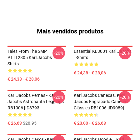
Mais vendidos produtos
Tales From The SMP
Essential KL3001 Karl Jacobs
-20%
-20%
PTTT2805 Karl Jacobs T-
T-Shirts
Shirts
€ 24,38 - € 28,06
€ 24,38 - € 28,06
Karl Jacobs Pernas - Karl
Karl Jacobs Canecas. Karl
-20%
-20%
Jacobs Astronauta Leggings
Jacobs Engraçado Caneca
RB1006 [ID8793]
Clássica RB1006 [ID9089]
€ 26,63
$28.95
€ 23,00 - € 26,68
Karl Jacobs Casos - Karl
Karl Jacobs Hoodie... Karl