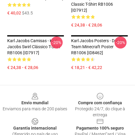
Classic T-Shirt RB1006
[ID7912]
€ 40,02
$43.5
€ 24,38 - € 28,06
Karl Jacobs Camisas - Karl
Karl Jacobs Posters - Dream
-20%
-20%
Jacobs Swirl Clássico T-Shirt
Team Minecraft Poster
RB1006 [ID7917]
RB1006 [ID8462]
€ 24,38 - € 28,06
€ 18,21 - € 42,22
Footer
Envio mundial
Compre com confiança
Enviamos para mais de 200 países
Protegido 24/7, do clique à
entrega
Garantia internacional
Pagamento 100% seguro
Oferecido no país de uso
PayPal / MasterCard / Visa