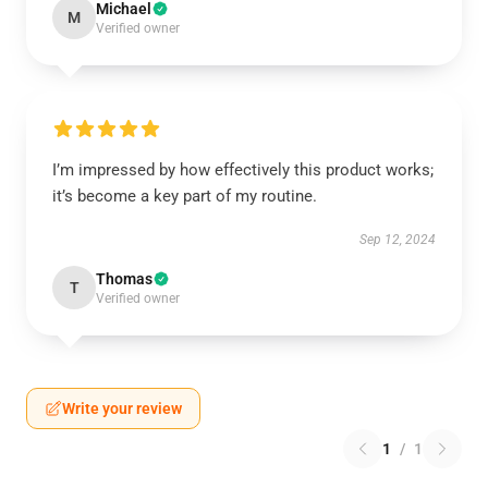
Michael
M
Verified owner
I’m impressed by how effectively this product works;
it’s become a key part of my routine.
Sep 12, 2024
Thomas
T
Verified owner
Write your review
1
/
1