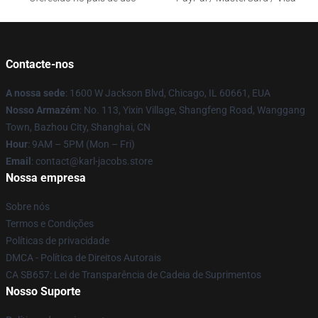
Contacte-nos
A nossa sede
: 1600 W Jackson Blvd, Chicago, IL 60661, EUA
Nosso Armazém
: No. 113, Yixin Village, Shangfeng Road, Wanggang
Town, Bazhou City, Shanghai, CN
Hour
: 9AM – 5PM (Mon – Fri)
Email
: contact@karl-jacobs.store
Nossa empresa
Sobre nós
Termos e Condições
Políticas de privacidade
DMCA - Política de Direitos Autorais
CA SB657: Lei de Transparência de Cadeia de Suprimentos
Nosso Suporte