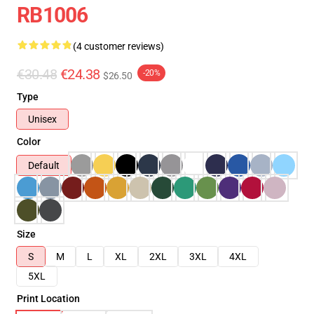
RB1006
(4 customer reviews)
€30.48
€24.38
-20%
$26.50
Type
Unisex
Color
Default
Size
S
M
L
XL
2XL
3XL
4XL
5XL
Print Location