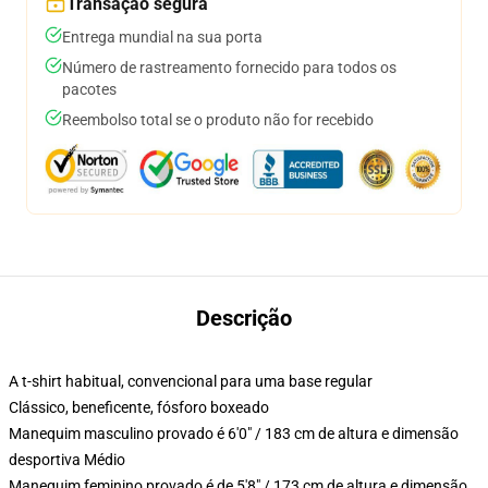
Transação segura
Entrega mundial na sua porta
Número de rastreamento fornecido para todos os
pacotes
Reembolso total se o produto não for recebido
Descrição
A t-shirt habitual, convencional para uma base regular
Clássico, beneficente, fósforo boxeado
Manequim masculino provado é 6'0" / 183 cm de altura e dimensão
desportiva Médio
Manequim feminino provado é de 5'8" / 173 cm de altura e dimensão