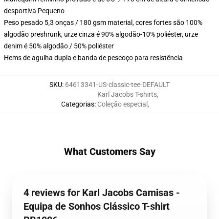
desportiva Pequeno
Peso pesado 5,3 onças / 180 gsm material, cores fortes são 100%
algodão preshrunk, urze cinza é 90% algodão-10% poliéster, urze
denim é 50% algodão / 50% poliéster
Hems de agulha dupla e banda de pescoço para resistência
SKU
:
64613341-US-classic-tee-DEFAULT
Karl Jacobs T-shirts
,
Categorias
:
Coleção especial
,
What Customers Say
4 reviews for Karl Jacobs Camisas -
Equipa de Sonhos Clássico T-shirt