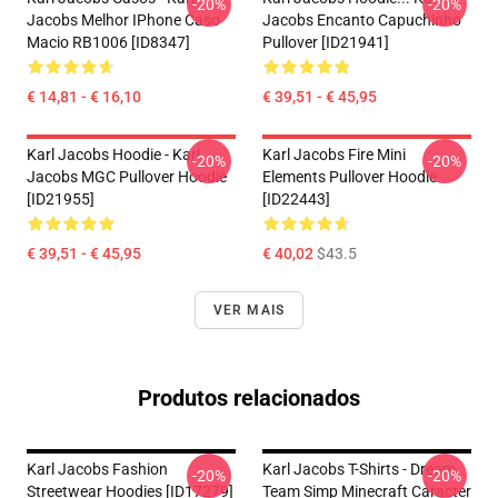
-20%
-20%
Jacobs Melhor IPhone Caso
Jacobs Encanto Capuchinho
Macio RB1006 [ID8347]
Pullover [ID21941]
€ 14,81 - € 16,10
€ 39,51 - € 45,95
Karl Jacobs Hoodie - Karl
Karl Jacobs Fire Mini
-20%
-20%
Jacobs MGC Pullover Hoodie
Elements Pullover Hoodie
[ID21955]
[ID22443]
€ 39,51 - € 45,95
€ 40,02
$43.5
VER MAIS
Produtos relacionados
Karl Jacobs Fashion
Karl Jacobs T-Shirts - Dream
-20%
-20%
Streetwear Hoodies [ID17279]
Team Simp Minecraft Caracter