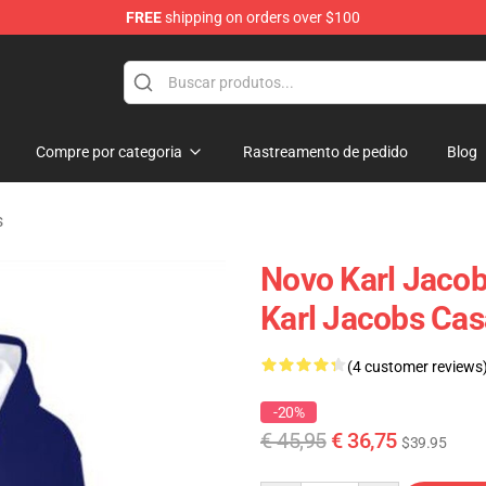
FREE
shipping on orders over $100
Shop
Compre por categoria
Rastreamento de pedido
Blog
s
Novo Karl Jaco
Karl Jacobs Cas
(4 customer reviews
-20%
€ 45,95
€ 36,75
$39.95