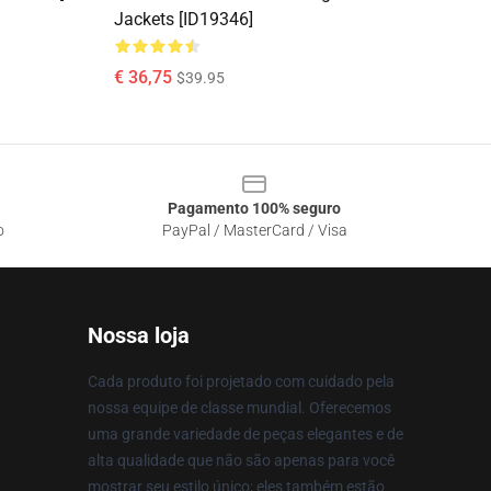
Jackets [ID19346]
€ 36,75
$39.95
Pagamento 100% seguro
o
PayPal / MasterCard / Visa
Nossa loja
Cada produto foi projetado com cuidado pela
nossa equipe de classe mundial. Oferecemos
uma grande variedade de peças elegantes e de
alta qualidade que não são apenas para você
mostrar seu estilo único; eles também estão