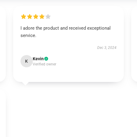
I adore the product and received exceptional
service.
Dec 3, 2024
Kevin
K
Verified owner