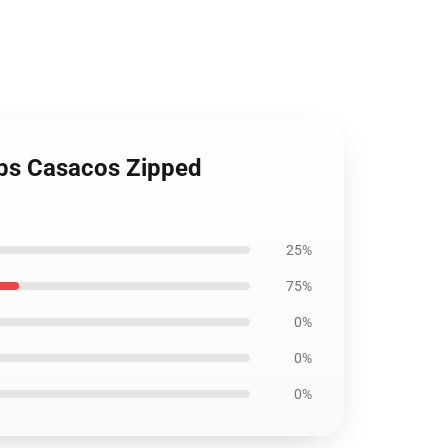
obs Casacos Zipped
25%
75%
0%
0%
0%