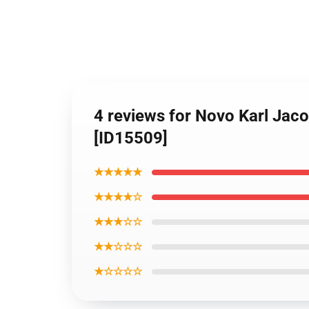
4 reviews for Novo Karl Ja
[ID15509]
★★★★★
★★★★☆
★★★☆☆
★★☆☆☆
★☆☆☆☆