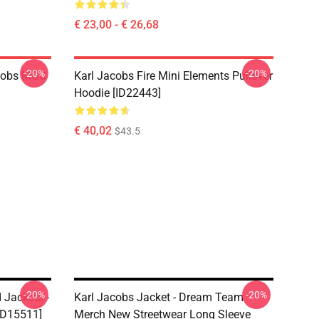
€ 23,00 - € 26,68
-20%
-20%
acobs MGC
Karl Jacobs Fire Mini Elements Pullover
Hoodie [ID22443]
€ 40,02
$43.5
-20%
-20%
 Jackets -
Karl Jacobs Jacket - Dream Team
ID15511]
Merch New Streetwear Long Sleeve