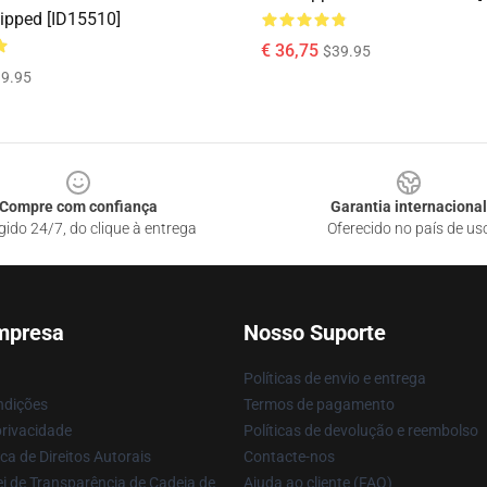
ipped [ID15510]
€ 36,75
$39.95
9.95
Compre com confiança
Garantia internacional
gido 24/7, do clique à entrega
Oferecido no país de us
mpresa
Nosso Suporte
Políticas de envio e entrega
ndições
Termos de pagamento
privacidade
Políticas de devolução e reembolso
ca de Direitos Autorais
Contacte-nos
i de Transparência de Cadeia de
Ajuda ao cliente (FAQ)