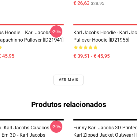
€ 26,63
$28.95
-20%
bs Hoodie... Karl Jacobs
Karl Jacobs Hoodie - Karl J
apuchinho Pullover [ID21941]
Pullover Hoodie [ID21955]
€ 45,95
€ 39,51 - € 45,95
VER MAIS
Produtos relacionados
-20%
. Karl Jacobs Casacos
Funny Karl Jacobs 3D Printed
 Em 3D - Karl Jacobs
Karl Zipped Jacket Outwear [