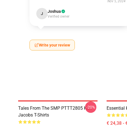
Nov 5, 2024
Joshua
J
Verified owner
Write your review
-20%
Tales From The SMP PTTT2805 Karl
Essential
Jacobs T-Shirts
€ 24,38 - 