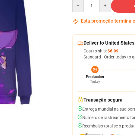
Quantity
Esta promoção termina
Deliver to United States
Cost to ship:
$6.99
Standard - Order today to g
Production
Today
Transação segura
Entrega mundial na sua por
Número de rastreamento for
Reembolso total se o produt