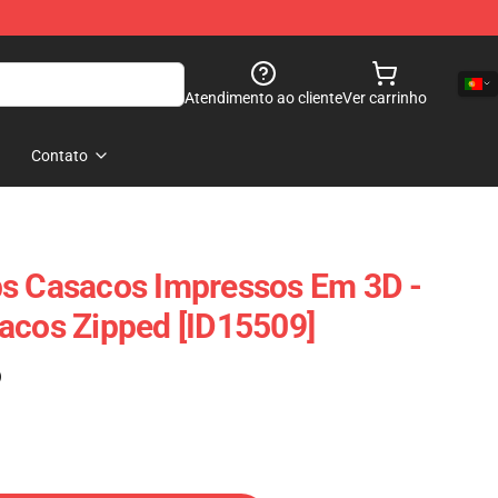
Atendimento ao cliente
Ver carrinho
Contato
bs Casacos Impressos Em 3D -
acos Zipped [ID15509]
)