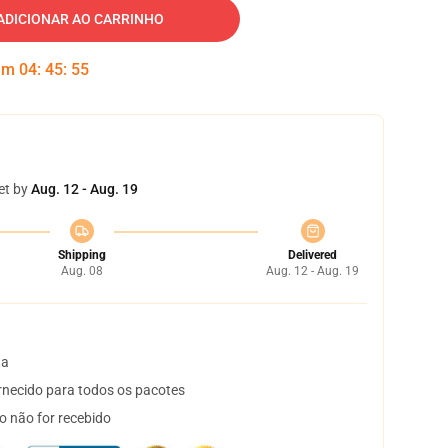
ADICIONAR AO CARRINHO
 em
04
:
45
:
54
et by
Aug. 12 - Aug. 19
Shipping
Delivered
Aug. 08
Aug. 12 - Aug. 19
ta
necido para todos os pacotes
o não for recebido