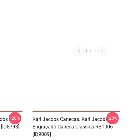
1
/
1
-20%
-20%
cobs
Karl Jacobs Canecas. Karl Jacobs
 [ID8793]
Engraçado Caneca Clássica RB1006
[ID9089]