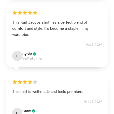
This Karl Jacobs shirt has a perfect blend of
comfort and style. It’s become a staple in my
wardrobe.
Dec 3, 2024
Sylvia
S
Verified owner
The shirt is well-made and feels premium.
Nov 28, 2024
Grant
G