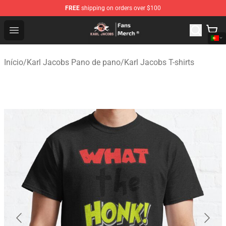
FREE
shipping on orders over $100
Karl Jacobs Store - Official Karl Jacobs Merchandise Sh
Open menu
Início
/
Karl Jacobs Pano de pano
/
Karl Jacobs T-shirts