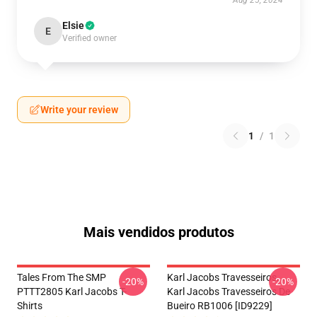
Aug 25, 2024
Elsie
E
Verified owner
Write your review
1
/
1
Mais vendidos produtos
Tales From The SMP
Karl Jacobs Travesseiros...
-20%
-20%
PTTT2805 Karl Jacobs T-
Karl Jacobs Travesseiros De
Shirts
Bueiro RB1006 [ID9229]