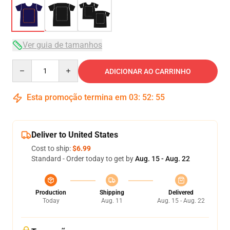
Ver guia de tamanhos
Quantity
ADICIONAR AO CARRINHO
Esta promoção termina em
03
:
52
:
54
Deliver to United States
Cost to ship:
$6.99
Standard - Order today to get by
Aug. 15 - Aug. 22
Production
Shipping
Delivered
Today
Aug. 11
Aug. 15 - Aug. 22