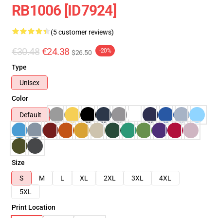
RB1006 [ID7924]
(5 customer reviews)
€30.48
€24.38
-20%
$26.50
Type
Unisex
Color
Default
Size
S
M
L
XL
2XL
3XL
4XL
5XL
Print Location