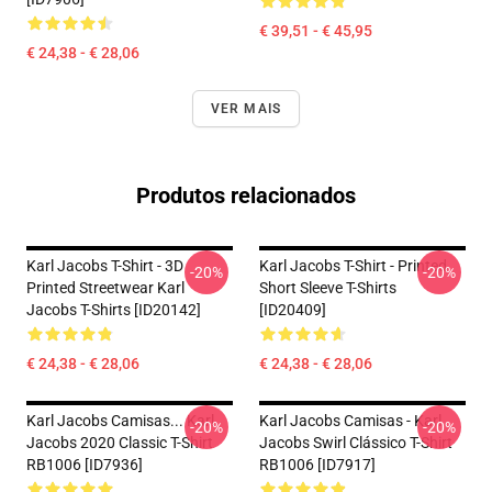
€ 39,51 - € 45,95
€ 24,38 - € 28,06
VER MAIS
Produtos relacionados
Karl Jacobs T-Shirt - 3D
Karl Jacobs T-Shirt - Printed
-20%
-20%
Printed Streetwear Karl
Short Sleeve T-Shirts
Jacobs T-Shirts [ID20142]
[ID20409]
€ 24,38 - € 28,06
€ 24,38 - € 28,06
Karl Jacobs Camisas... Karl
Karl Jacobs Camisas - Karl
-20%
-20%
Jacobs 2020 Classic T-Shirt
Jacobs Swirl Clássico T-Shirt
RB1006 [ID7936]
RB1006 [ID7917]