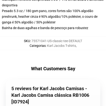
desportiva
Pesado 5.3 oz / 180 gsm pano, cores fortes são 100% algodão
preshrunk, heather cinza é 90% algodão/10% poliéster, o couro de
ganga é 50% algodão / 50% poliéster
Bainha de duas agulhas e banda de pescoço para robustez
SKU
:
75571041-US-classic-tee-DEFAULT
Categorias
:
Karl Jacobs T-shirts
,
What Customers Say
5 reviews for Karl Jacobs Camisas -
Karl Jacobs Camisa clássica RB1006
[ID7924]