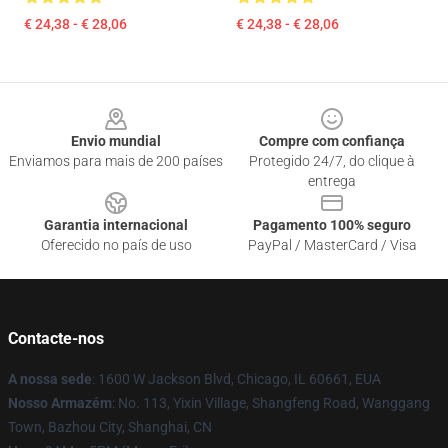
€ 24,38 - € 28,06
€ 24,38 - € 28,06
Footer
Envio mundial
Compre com confiança
Enviamos para mais de 200 países
Protegido 24/7, do clique à
entrega
Garantia internacional
Pagamento 100% seguro
Oferecido no país de uso
PayPal / MasterCard / Visa
Contacte-nos
A nossa sede
: 1600 W Jackson Blvd, Chicago, IL 60661, EUA
Nosso Armazém
: No. 113, Yixin Village, Shangfeng Road, Wanggang
Town, Bazhou City, Shanghai, CN