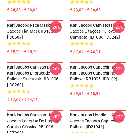
€ 24,38 - € 28,06
€ 23,00 - € 26,68
Karl Jacobs Face Masks - Karl
Karl Jacobs Camisetas - Karl
-20%
-20%
Jacobs Flat Mask RB1006
Jacobs Citações Pullover
[ID8689]
Camiseta RB1006 [ID8242]
€ 18,29 - € 20,70
€ 37,67 - € 44,11
Karl Jacobs Camisas De Suor
Karl Jacobs Capuchinhos...
-20%
-20%
Karl Jacobs Engraçado
Karl Jacobs Capuchinho
Pullover Sweatshirt RB1006
Pullover RB1006 [ID8102]
[ID8260]
€ 39,51 - € 45,95
€ 37,67 - € 44,11
Karl Jacobs Camisas - Karl
Karl Jacobs Hoodie... Karl
-20%
-20%
Jacobs Logotipo Do Logotipo
Jacobs Encanto Capuchinho
Camisa Clássica RB1006
Pullover [ID21941]
[ID7906]