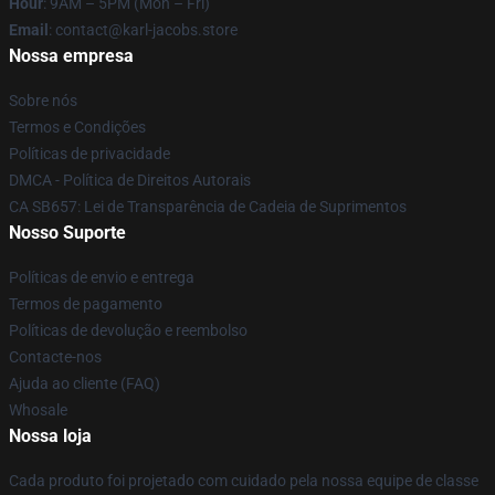
Hour
: 9AM – 5PM (Mon – Fri)
Email
: contact@karl-jacobs.store
Nossa empresa
Sobre nós
Termos e Condições
Políticas de privacidade
DMCA - Política de Direitos Autorais
CA SB657: Lei de Transparência de Cadeia de Suprimentos
Nosso Suporte
Políticas de envio e entrega
Termos de pagamento
Políticas de devolução e reembolso
Contacte-nos
Ajuda ao cliente (FAQ)
Whosale
Nossa loja
Cada produto foi projetado com cuidado pela nossa equipe de classe