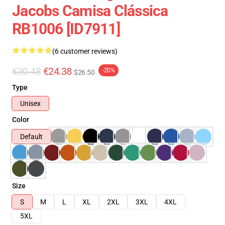
Jacobs Camisa Clássica
RB1006 [ID7911]
(6 customer reviews)
€30.48
€24.38
-20%
$26.50
Type
Unisex
Color
Default
Size
S
M
L
XL
2XL
3XL
4XL
5XL