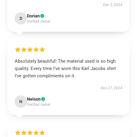
Dec 2, 2024
Dorian
D
Verified owner
Absolutely beautiful! The material used is so high
quality. Every time I’ve worn this Karl Jacobs shirt
I’ve gotten compliments on it.
Nov 27, 2024
Nelson
N
Verified owner