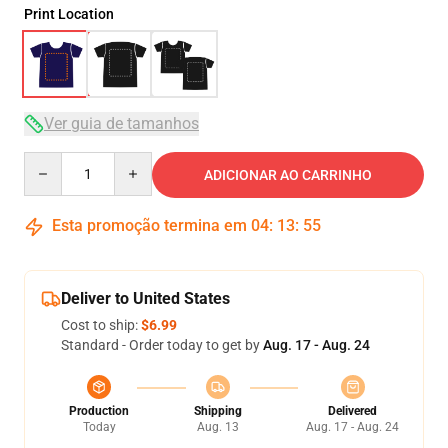
Print Location
Ver guia de tamanhos
Quantity
ADICIONAR AO CARRINHO
Esta promoção termina em
04
:
13
:
54
Deliver to United States
Cost to ship:
$6.99
Standard - Order today to get by
Aug. 17 - Aug. 24
Production
Shipping
Delivered
Today
Aug. 13
Aug. 17 - Aug. 24