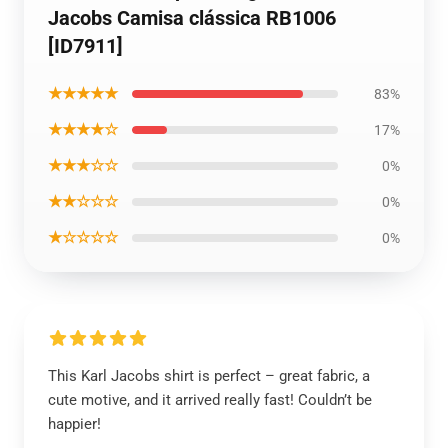
Jacobs Camisa clássica RB1006
[ID7911]
★★★★★
83%
★★★★☆
17%
★★★☆☆
0%
★★☆☆☆
0%
★☆☆☆☆
0%
This Karl Jacobs shirt is perfect – great fabric, a
cute motive, and it arrived really fast! Couldn’t be
happier!