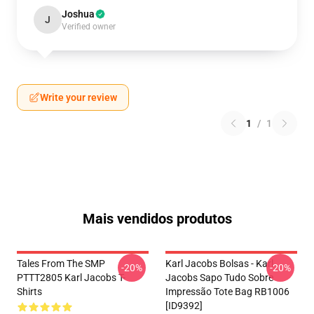
Joshua
J
Verified owner
Write your review
1
/
1
Mais vendidos produtos
Tales From The SMP
Karl Jacobs Bolsas - Karl
-20%
-20%
PTTT2805 Karl Jacobs T-
Jacobs Sapo Tudo Sobre
Shirts
Impressão Tote Bag RB1006
[ID9392]