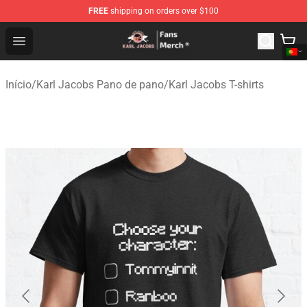
FREE
shipping on orders over $100
Karl Jacobs Store - Official Karl Jacobs Merchandise Sh
Open menu
Início
/
Karl Jacobs Pano de pano
/
Karl Jacobs T-shirts