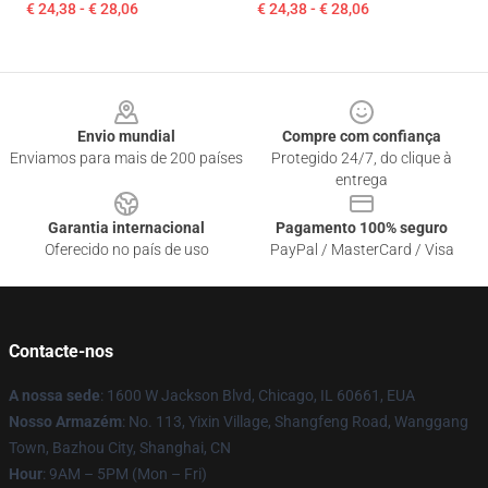
€ 24,38 - € 28,06
€ 24,38 - € 28,06
Footer
Envio mundial
Compre com confiança
Enviamos para mais de 200 países
Protegido 24/7, do clique à
entrega
Garantia internacional
Pagamento 100% seguro
Oferecido no país de uso
PayPal / MasterCard / Visa
Contacte-nos
A nossa sede
: 1600 W Jackson Blvd, Chicago, IL 60661, EUA
Nosso Armazém
: No. 113, Yixin Village, Shangfeng Road, Wanggang
Town, Bazhou City, Shanghai, CN
Hour
: 9AM – 5PM (Mon – Fri)