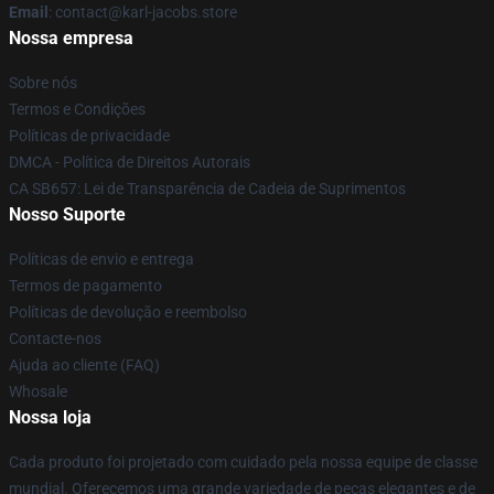
Email
: contact@karl-jacobs.store
Nossa empresa
Sobre nós
Termos e Condições
Políticas de privacidade
DMCA - Política de Direitos Autorais
CA SB657: Lei de Transparência de Cadeia de Suprimentos
Nosso Suporte
Políticas de envio e entrega
Termos de pagamento
Políticas de devolução e reembolso
Contacte-nos
Ajuda ao cliente (FAQ)
Whosale
Nossa loja
Cada produto foi projetado com cuidado pela nossa equipe de classe
mundial. Oferecemos uma grande variedade de peças elegantes e de