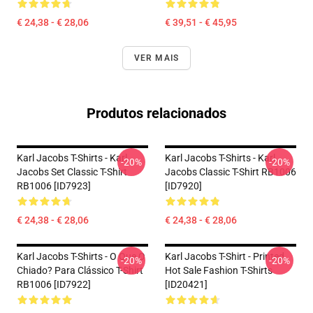
€ 24,38 - € 28,06
€ 39,51 - € 45,95
VER MAIS
Produtos relacionados
Karl Jacobs T-Shirts - Karl
Karl Jacobs T-Shirts - Karl
-20%
-20%
Jacobs Set Classic T-Shirt
Jacobs Classic T-Shirt RB1006
RB1006 [ID7923]
[ID7920]
€ 24,38 - € 28,06
€ 24,38 - € 28,06
Karl Jacobs T-Shirts - O Que O
Karl Jacobs T-Shirt - Printed
-20%
-20%
Chiado? Para Clássico T-Shirt
Hot Sale Fashion T-Shirts
RB1006 [ID7922]
[ID20421]