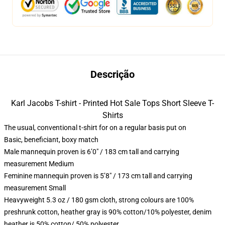
Descrição
Karl Jacobs T-shirt - Printed Hot Sale Tops Short Sleeve T-
Shirts
The usual, conventional t-shirt for on a regular basis put on
Basic, beneficiant, boxy match
Male mannequin proven is 6’0″ / 183 cm tall and carrying
measurement Medium
Feminine mannequin proven is 5’8″ / 173 cm tall and carrying
measurement Small
Heavyweight 5.3 oz / 180 gsm cloth, strong colours are 100%
preshrunk cotton, heather gray is 90% cotton/10% polyester, denim
heather is 50% cotton/ 50% polyester