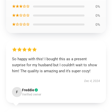
★★★☆☆
0%
★★☆☆☆
0%
★☆☆☆☆
0%
So happy with this! I bought this as a present
surprise for my husband but I couldn’t wait to show
him! The quality is amazing and it’s super cozy!
Dec 4, 2024
Freddie
F
Verified owner