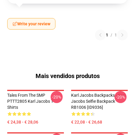
Write your review
1
/
1
Mais vendidos produtos
Tales From The SMP
Karl Jacobs Backpacks - Karl
-20%
-20%
PTTT2805 Karl Jacobs T-
Jacobs Selfie Backpack
Shirts
RB1006 [ID9336]
€ 24,38 - € 28,06
€ 22,08 - € 26,68