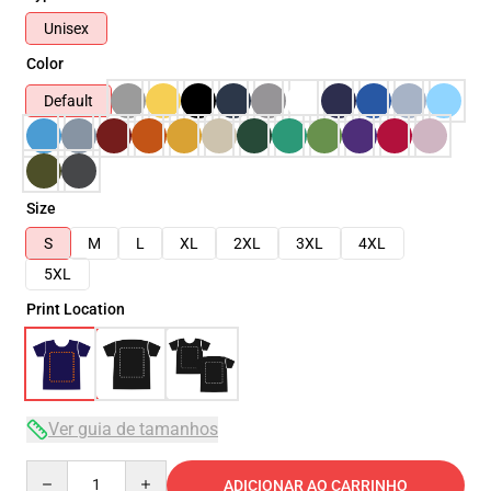
Unisex
Color
Default
Size
S
M
L
XL
2XL
3XL
4XL
5XL
Print Location
Ver guia de tamanhos
Quantity
ADICIONAR AO CARRINHO