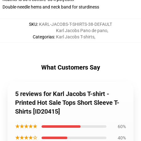
Double-needle hems and neck band for sturdiness
SKU
:
KARL-JACOBS-T-SHIRTS-38-DEFAULT
Karl Jacobs Pano de pano
,
Categorias
:
Karl Jacobs T-shirts
,
What Customers Say
5 reviews for Karl Jacobs T-shirt -
Printed Hot Sale Tops Short Sleeve T-
Shirts [ID20415]
★★★★★
60%
★★★★☆
40%