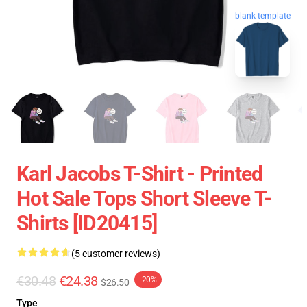
blank template
Karl Jacobs T-Shirt - Printed
Hot Sale Tops Short Sleeve T-
Shirts [ID20415]
(5 customer reviews)
€30.48
€24.38
-20%
$26.50
Type