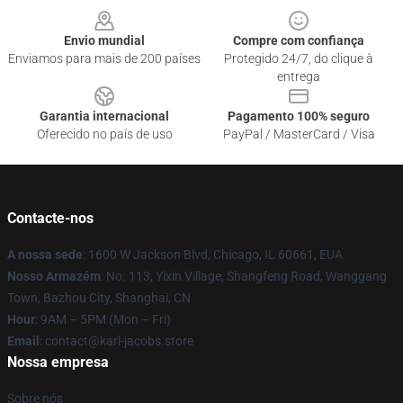
Envio mundial
Compre com confiança
Enviamos para mais de 200 países
Protegido 24/7, do clique à
entrega
Garantia internacional
Pagamento 100% seguro
Oferecido no país de uso
PayPal / MasterCard / Visa
Contacte-nos
A nossa sede
: 1600 W Jackson Blvd, Chicago, IL 60661, EUA
Nosso Armazém
: No. 113, Yixin Village, Shangfeng Road, Wanggang
Town, Bazhou City, Shanghai, CN
Hour
: 9AM – 5PM (Mon – Fri)
Email
: contact@karl-jacobs.store
Nossa empresa
Sobre nós