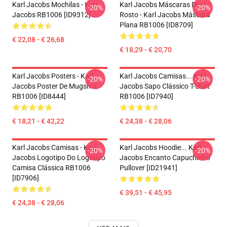
Karl Jacobs Mochilas - Karl
Karl Jacobs Máscaras De
-20%
-20%
Jacobs RB1006 [ID9312]
Rosto - Karl Jacobs Máscara
Plana RB1006 [ID8709]
€ 22,08 - € 26,68
€ 18,29 - € 20,70
Karl Jacobs Posters - Karl
Karl Jacobs Camisas... Karl
-20%
-20%
Jacobs Poster De Mugshot
Jacobs Sapo Clássico T-Shirt
RB1006 [ID8444]
RB1006 [ID7940]
€ 18,21 - € 42,22
€ 24,38 - € 28,06
Karl Jacobs Camisas - Karl
Karl Jacobs Hoodie... Karl
-20%
-20%
Jacobs Logotipo Do Logotipo
Jacobs Encanto Capuchinho
Camisa Clássica RB1006
Pullover [ID21941]
[ID7906]
€ 39,51 - € 45,95
€ 24,38 - € 28,06