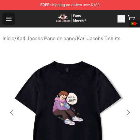
FREE
shipping on orders over $100
Karl Jacobs Store - Official Karl Jacobs Merchandise Sh
Open menu
Início
/
Karl Jacobs Pano de pano
/
Karl Jacobs T-shirts