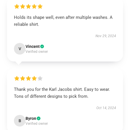
Holds its shape well, even after multiple washes. A
reliable shirt.
Nov 29, 2024
Vincent
V
Verified owner
Thank you for the Karl Jacobs shirt. Easy to wear.
Tons of different designs to pick from.
Oct 14, 2024
Byron
B
Verified owner