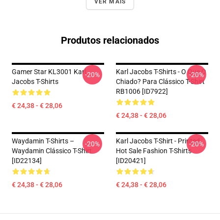
VER MAIS
Produtos relacionados
Gamer Star KL3001 Karl
Karl Jacobs T-Shirts - O Que O
-20%
-20%
Jacobs T-Shirts
Chiado? Para Clássico T-Shirt
RB1006 [ID7922]
€ 24,38 - € 28,06
€ 24,38 - € 28,06
Waydamin T-Shirts –
Karl Jacobs T-Shirt - Printed
-20%
-20%
Waydamin Clássico T-Shirt
Hot Sale Fashion T-Shirts
[ID22134]
[ID20421]
€ 24,38 - € 28,06
€ 24,38 - € 28,06
Footer