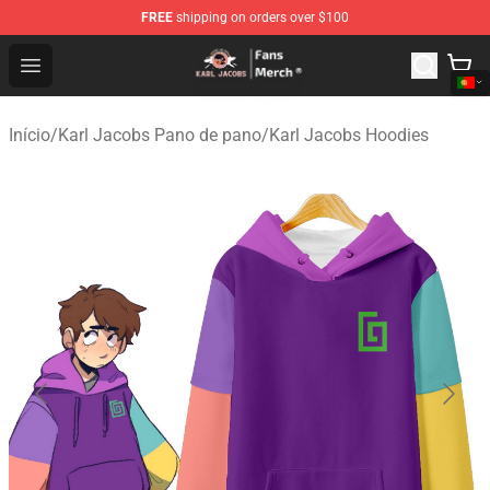
FREE
shipping on orders over $100
Karl Jacobs Store - Official Karl Jacobs Merchandise Sh
Open menu
Início
/
Karl Jacobs Pano de pano
/
Karl Jacobs Hoodies