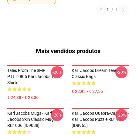
1
/
1
Mais vendidos produtos
Tales From The SMP
Karl Jacobs Dream Team
-20%
-20%
PTTT2805 Karl Jacobs T-
Classic Bags
Shirts
€ 22,95 - € 27,55
€ 24,38 - € 28,06
Karl Jacobs Mugs - Karl
Karl Jacobs Quebra-Cabeças -
-20%
-20%
Jacobs Skin Classic Mug
Karl Jacobs Puzzle RB1006
RB1006 [ID9088]
[ID8965]