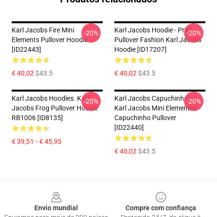
Karl Jacobs Fire Mini
Karl Jacobs Hoodie - Print
-20%
-20%
Elements Pullover Hoodie
Pullover Fashion Karl Jacobs
[ID22443]
Hoodie [ID17207]
€ 40,02
$43.5
€ 40,02
$43.5
Karl Jacobs Hoodies. Karl
Karl Jacobs Capuchinhos...
-20%
-20%
Jacobs Frog Pullover Hoodie
Karl Jacobs Mini Elementos
RB1006 [ID8135]
Capuchinho Pullover
[ID22440]
€ 39,51 - € 45,95
€ 40,02
$43.5
Footer
Envio mundial
Compre com confiança