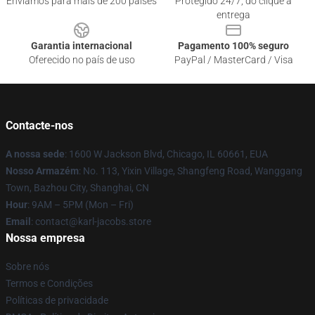
Enviamos para mais de 200 países
Protegido 24/7, do clique à
entrega
Garantia internacional
Pagamento 100% seguro
Oferecido no país de uso
PayPal / MasterCard / Visa
Contacte-nos
A nossa sede
: 1600 W Jackson Blvd, Chicago, IL 60661, EUA
Nosso Armazém
: No. 113, Yixin Village, Shangfeng Road, Wanggang
Town, Bazhou City, Shanghai, CN
Hour
: 9AM – 5PM (Mon – Fri)
Email
: contact@karl-jacobs.store
Nossa empresa
Sobre nós
Termos e Condições
Políticas de privacidade