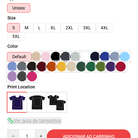
Unisex
Size
S
M
L
XL
2XL
3XL
4XL
5XL
Color
Default
Print Location
Ver guia de tamanhos
Quantity
ADICIONAR AO CARRINHO