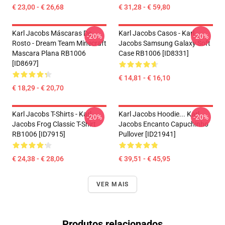
€ 23,00 - € 26,68
€ 31,28 - € 59,80
Karl Jacobs Máscaras De
Karl Jacobs Casos - Karl
-20%
-20%
Rosto - Dream Team Minecraft
Jacobs Samsung Galaxy Soft
Mascara Plana RB1006
Case RB1006 [ID8331]
[ID8697]
€ 14,81 - € 16,10
€ 18,29 - € 20,70
Karl Jacobs T-Shirts - Karl
Karl Jacobs Hoodie... Karl
-20%
-20%
Jacobs Frog Classic T-Shirt
Jacobs Encanto Capuchinho
RB1006 [ID7915]
Pullover [ID21941]
€ 24,38 - € 28,06
€ 39,51 - € 45,95
VER MAIS
Produtos relacionados