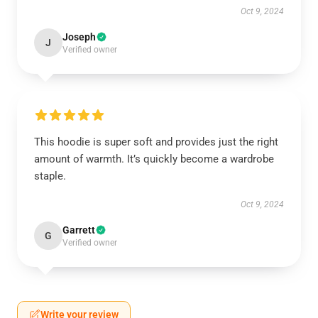
Oct 9, 2024
Joseph
J
Verified owner
This hoodie is super soft and provides just the right
amount of warmth. It’s quickly become a wardrobe
staple.
Oct 9, 2024
Garrett
G
Verified owner
Write your review