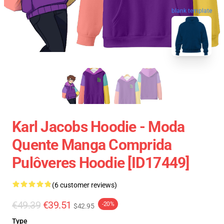
blank template
Karl Jacobs Hoodie - Moda
Quente Manga Comprida
Pulôveres Hoodie [ID17449]
(6 customer reviews)
€49.39
€39.51
-20%
$42.95
Type