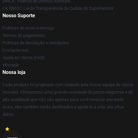
DMCA - Política de Direitos Autorais
CA SB657: Lei de Transparência de Cadeia de Suprimentos
Nosso Suporte
Políticas de envio e entrega
Termos de pagamento
Políticas de devolução e reembolso
Contacte-nos
Ajuda ao cliente (FAQ)
Whosale
Nossa loja
Cada produto foi projetado com cuidado pela nossa equipe de classe
mundial. Oferecemos uma grande variedade de peças elegantes e de
alta qualidade que não são apenas para você mostrar seu estilo
único; eles também estão destinados a ajudá-lo a criar seu olhar
diário.