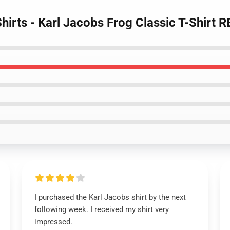
Shirts - Karl Jacobs Frog Classic T-Shirt
I purchased the Karl Jacobs shirt by the next
following week. I received my shirt very
impressed.