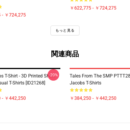
￥622,775 - ￥724,275
 - ￥724,275
もっと見る
関連商品
-20%
s T-Shirt - 3D Printed Short
Tales From The SMP PTTT28
ual T-Shirts [ID21268]
Jacobs T-Shirts
 - ￥442,250
￥384,250 - ￥442,250