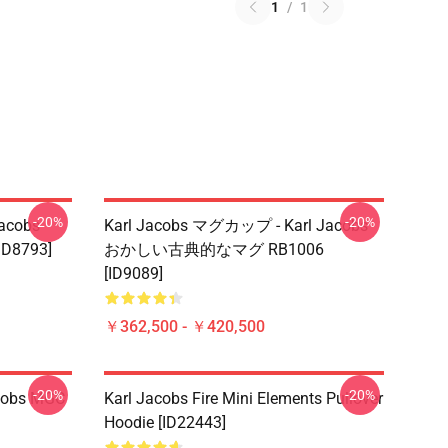
1
/
1
-20%
-20%
acobs
Karl Jacobs マグカップ - Karl Jacobs
D8793]
おかしい古典的なマグ RB1006
[ID9089]
￥362,500 - ￥420,500
-20%
-20%
acobs MGC
Karl Jacobs Fire Mini Elements Pullover
Hoodie [ID22443]