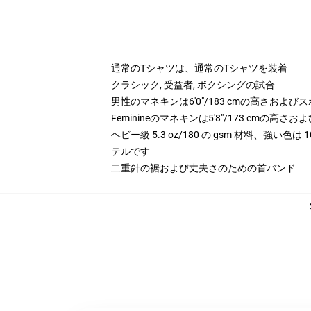
通常のTシャツは、通常のTシャツを装着
クラシック, 受益者, ボクシングの試合
男性のマネキンは6'0"/183 cmの高さお
Feminineのマネキンは5'8"/173 cm
ヘビー級 5.3 oz/180 の gsm 材料、強い色
テルです
二重針の裾および丈夫さのための首バンド