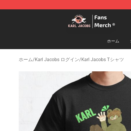
Karl Jacobs Store - Official Karl Jacobs Merchandise 
ホーム
ホーム
/
Karl Jacobs ログイン
/
Karl Jacobs Tシャツ