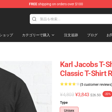
FREE
shipping on orders over $100
Shop
ショップ
カテゴリーで購入
注文追跡
ブログ
お
Karl Jacobs T-Sh
Classic T-Shirt
(5 customer reviews
¥4,803
¥3,843
-20%
$26.50
Type
Unisex