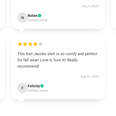
Dec 4, 2024
Nolan
N
Verified owner
This Karl Jacobs shirt is so comfy and perfect
for fall wear! Love it, love it!! Really
recommend!
Aug 30, 2024
Felicity
F
Verified owner