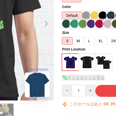
Color
Default
Size
S
M
L
XL
2X
Print Location
blank template
サイズガイドを見る
Quantity
このセールはあと
04
:
39