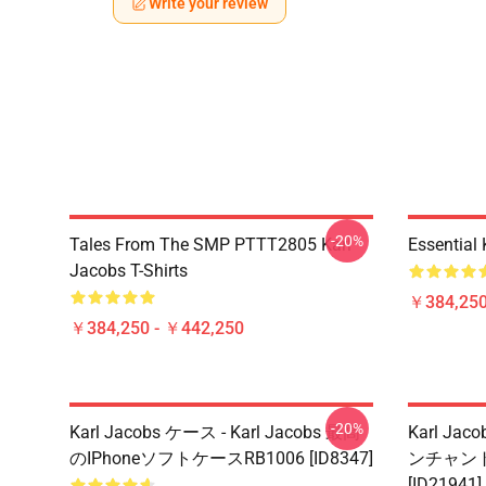
Write your review
-20%
Tales From The SMP PTTT2805 Karl
Essential
Jacobs T-Shirts
￥384,250
￥384,250 - ￥442,250
-20%
Karl Jacobs ケース - Karl Jacobs 最高
Karl Jac
のiPhoneソフトケースRB1006 [ID8347]
ンチャン
[ID21941]