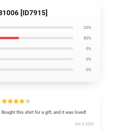
 RB1006 [ID7915]
20%
80%
0%
0%
0%
Bought this shirt for a gift, and it was loved!
Dec 2, 2024