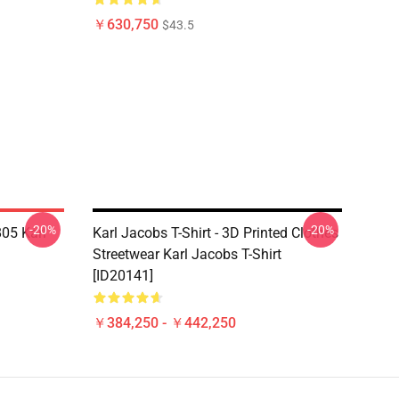
￥630,750
$43.5
-20%
-20%
05 Karl
Karl Jacobs T-Shirt - 3D Printed Clothes
Streetwear Karl Jacobs T-Shirt
[ID20141]
￥384,250 - ￥442,250