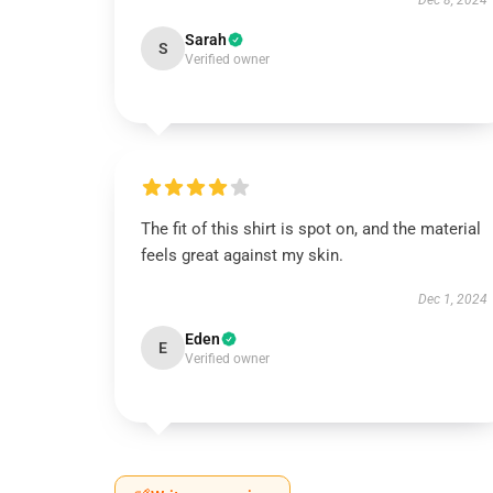
Dec 8, 2024
Sarah
S
Verified owner
The fit of this shirt is spot on, and the material
feels great against my skin.
Dec 1, 2024
Eden
E
Verified owner