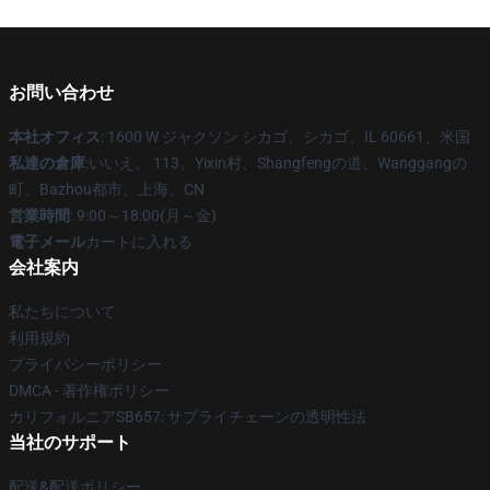
お問い合わせ
本社オフィス
: 1600 W ジャクソン シカゴ、シカゴ、IL 60661、米国
私達の倉庫
:いいえ。 113、Yixin村、Shangfengの道、Wanggangの
町、Bazhou都市、上海、CN
営業時間
: 9:00～18:00(月～金)
電子メール
カートに入れる
会社案内
私たちについて
利用規約
プライバシーポリシー
DMCA - 著作権ポリシー
カリフォルニアSB657: サプライチェーンの透明性法
当社のサポート
配送&配送ポリシー