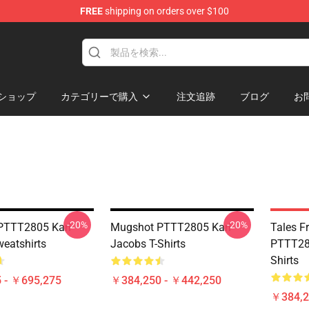
FREE
shipping on orders over $100
Shop
ショップ
カテゴリーで購入
注文追跡
ブログ
お
-20%
-20%
PTTT2805 Karl
Mugshot PTTT2805 Karl
Tales 
eatshirts
Jacobs T-Shirts
PTTT280
Shirts
 - ￥695,275
￥384,250 - ￥442,250
￥384,2