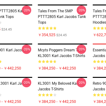
-20%
-20%
PTTT2805 Karl
Tales From The SMP
Tales 
ank Tops
PTTT2805 Karl Jacobs Tank
PTTT28
Tops
Hoodie
5
$24.45
￥354,525
￥622,7
$24.45
-20%
-20%
1 Karl Jacobs T-
Mcyts Poggers Dream Team
Essenti
KL3001 Karl Jacobs T-Shirts
Jacobs 
 - ￥442,250
￥384,250 - ￥442,250
￥384,2
-20%
-20%
L3001 Karl Jacobs
KL3001 My Beloved Karl
Retro 9
Jacobs T-Shirts
Jacobs 
 - ￥442,250
￥384,250 - ￥442,250
￥384,2