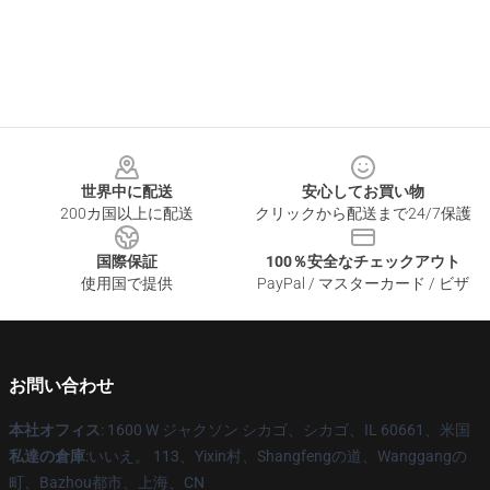
Footer
世界中に配送
安心してお買い物
200カ国以上に配送
クリックから配送まで24/7保護
国際保証
100％安全なチェックアウト
使用国で提供
PayPal / マスターカード / ビザ
お問い合わせ
本社オフィス
: 1600 W ジャクソン シカゴ、シカゴ、IL 60661、米国
私達の倉庫
:いいえ。 113、Yixin村、Shangfengの道、Wanggangの
町、Bazhou都市、上海、CN