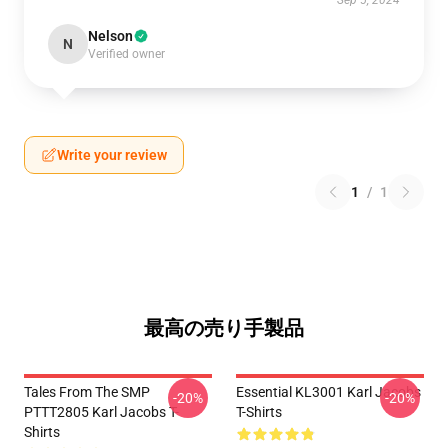
Sep 5, 2024
Nelson
N
Verified owner
Write your review
1
/
1
最高の売り手製品
Tales From The SMP
Essential KL3001 Karl Jacobs
-20%
-20%
PTTT2805 Karl Jacobs T-
T-Shirts
Shirts