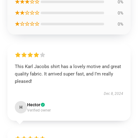
★★★☆☆
0%
★★☆☆☆
0%
★☆☆☆☆
0%
This Karl Jacobs shirt has a lovely motive and great
quality fabric. It arrived super fast, and I’m really
pleased!
Dec 8, 2024
Hector
H
Verified owner