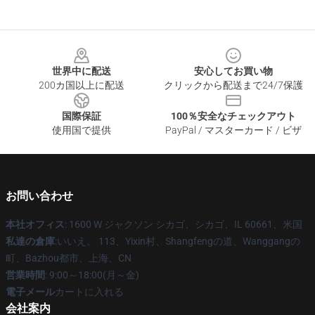
Footer
世界中に配送
安心してお買い物
200カ国以上に配送
クリックから配送まで24/7保護
国際保証
100％安全なチェックアウト
使用国で提供
PayPal / マスターカード / ビザ
お問い合わせ
本社オフィス
: 1600 W ジャクソン シカゴ、シカゴ、IL 60661、米国
私達の倉庫
:いいえ。 113、Yixin村、Shangfengの道、Wanggangの
町、Bazhou都市、上海、CN
営業時間
: 9:00～18:00(月～金)
電子メール
カートに入れる
会社案内