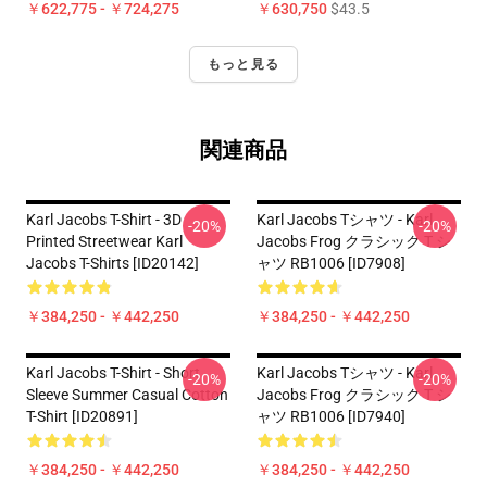
￥622,775 - ￥724,275
￥630,750
$43.5
もっと見る
関連商品
Karl Jacobs T-Shirt - 3D
Karl Jacobs Tシャツ - Karl
-20%
-20%
Printed Streetwear Karl
Jacobs Frog クラシック T シ
Jacobs T-Shirts [ID20142]
ャツ RB1006 [ID7908]
￥384,250 - ￥442,250
￥384,250 - ￥442,250
Karl Jacobs T-Shirt - Short
Karl Jacobs Tシャツ - Karl
-20%
-20%
Sleeve Summer Casual Cotton
Jacobs Frog クラシック T シ
T-Shirt [ID20891]
ャツ RB1006 [ID7940]
￥384,250 - ￥442,250
￥384,250 - ￥442,250