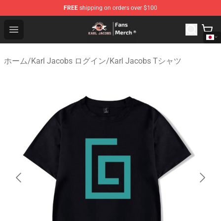
FREE
shipping on orders over $100
Karl Jacobs Store - Official Karl Jacobs Merchandise Sh
Open menu
ホーム
/
Karl Jacobs ログイン
/
Karl Jacobs Tシャツ