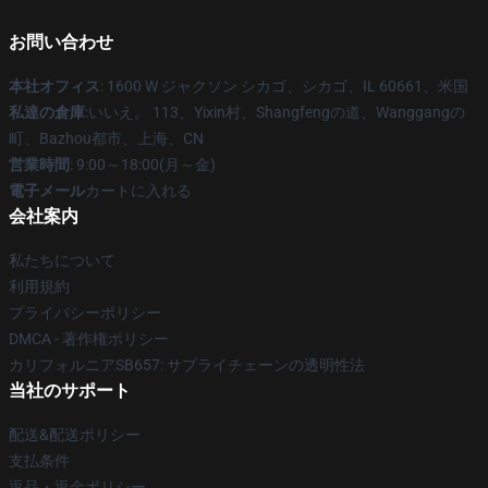
お問い合わせ
本社オフィス
: 1600 W ジャクソン シカゴ、シカゴ、IL 60661、米国
私達の倉庫
:いいえ。 113、Yixin村、Shangfengの道、Wanggangの
町、Bazhou都市、上海、CN
営業時間
: 9:00～18:00(月～金)
電子メール
カートに入れる
会社案内
私たちについて
利用規約
プライバシーポリシー
DMCA - 著作権ポリシー
カリフォルニアSB657: サプライチェーンの透明性法
当社のサポート
配送&配送ポリシー
支払条件
返品・返金ポリシー