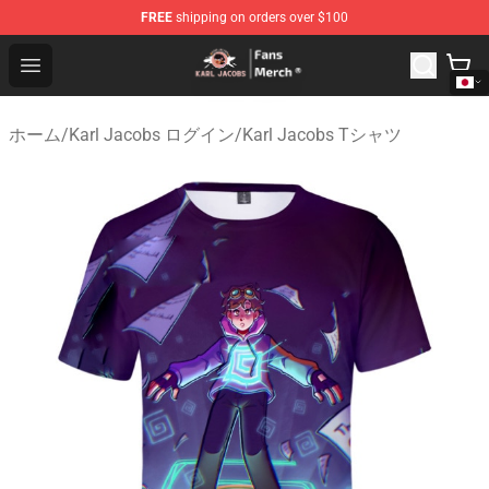
FREE
shipping on orders over $100
Karl Jacobs Store - Official Karl Jacobs Merchandise Sh
Open menu
ホーム
/
Karl Jacobs ログイン
/
Karl Jacobs Tシャツ