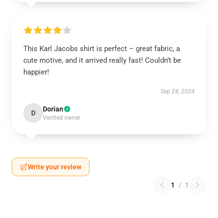
This Karl Jacobs shirt is perfect – great fabric, a
cute motive, and it arrived really fast! Couldn’t be
happier!
Sep 28, 2024
Dorian
D
Verified owner
Write your review
1
/
1