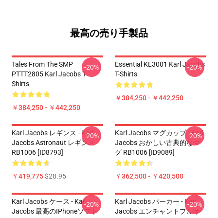
最高の売り手製品
Tales From The SMP
Essential KL3001 Karl Jacobs
-20%
-20%
PTTT2805 Karl Jacobs T-
T-Shirts
Shirts
￥384,250 - ￥442,250
￥384,250 - ￥442,250
Karl Jacobs レギンス - Karl
Karl Jacobs マグカップ - Karl
-20%
-20%
Jacobs Astronaut レギンス
Jacobs おかしい古典的なマ
RB1006 [ID8793]
グ RB1006 [ID9089]
￥419,775
$28.95
￥362,500 - ￥420,500
Karl Jacobs ケース - Karl
Karl Jacobs パーカー - Karl
-20%
-20%
Jacobs 最高のiPhoneソフト
Jacobs エンチャントプルオ