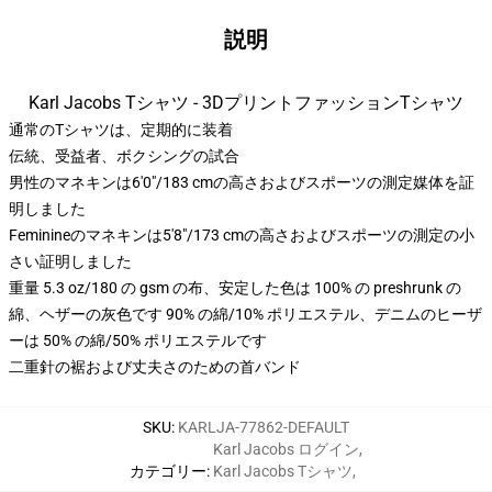
説明
Karl Jacobs Tシャツ - 3DプリントファッションTシャツ
通常のTシャツは、定期的に装着
伝統、受益者、ボクシングの試合
男性のマネキンは6'0"/183 cmの高さおよびスポーツの測定媒体を証
明しました
Feminineのマネキンは5'8"/173 cmの高さおよびスポーツの測定の小
さい証明しました
重量 5.3 oz/180 の gsm の布、安定した色は 100% の preshrunk の
綿、ヘザーの灰色です 90% の綿/10% ポリエステル、デニムのヒーザ
ーは 50% の綿/50% ポリエステルです
二重針の裾および丈夫さのための首バンド
SKU
:
KARLJA-77862-DEFAULT
Karl Jacobs ログイン
,
カテゴリー
:
Karl Jacobs Tシャツ
,