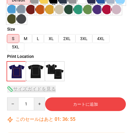
Default
Size
S
M
L
XL
2XL
3XL
4XL
5XL
Print Location
サイズガイドを見る
Quantity
カートに追加
このセールはあと
01
:
36
:
54