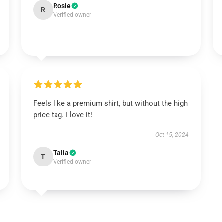
Rosie
R
Verified owner
Feels like a premium shirt, but without the high
price tag. I love it!
Oct 15, 2024
Talia
T
Verified owner