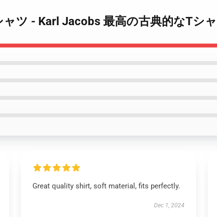
obs Tシャツ - Karl Jacobs 最高の古典的なTシャ
Great quality shirt, soft material, fits perfectly.
Dec 1, 2024