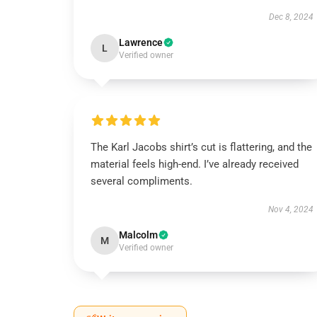
Dec 8, 2024
Lawrence
L
Verified owner
The Karl Jacobs shirt’s cut is flattering, and the
material feels high-end. I’ve already received
several compliments.
Nov 4, 2024
Malcolm
M
Verified owner