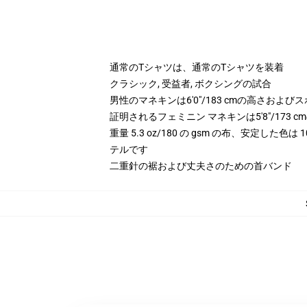
通常のTシャツは、通常のTシャツを装着
クラシック, 受益者, ボクシングの試合
男性のマネキンは6'0"/183 cmの高さお
証明されるフェミニン マネキンは5'8"/173
重量 5.3 oz/180 の gsm の布、安定した色
テルです
二重針の裾および丈夫さのための首バンド