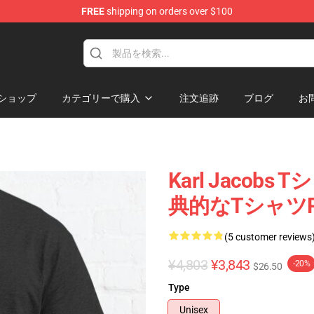
FREE
shipping on orders over $100
Shop
ショップ
カテゴリーで購入
注文追跡
ブログ
お
Karl Jacobs 
典的なTシャツRB10
(5 customer reviews
¥4,803
¥3,843
-20%
$26.50
Type
Unisex