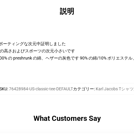
説明
よびスポーティングな次元中証明しました
 cmの高さおよびスポーツの次元小さいです
は 100% の preshrunk の綿、ヘザーの灰色です 90% の綿/10% ポリエ
SKU
:
76428984-US-classic-tee-DEFAULT
カテゴリー
:
Karl Jacobs Tシャツ
What Customers Say