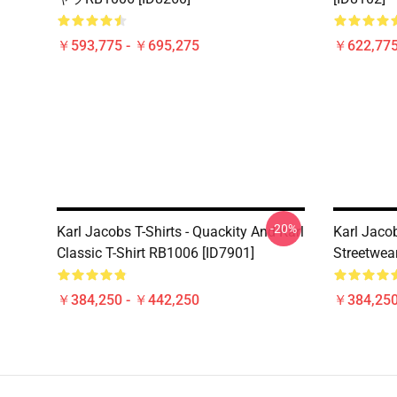
￥593,775 - ￥695,275
￥622,775
-20%
Karl Jacobs T-Shirts - Quackity And Karl
Karl Jacob
Classic T-Shirt RB1006 [ID7901]
Streetwear
￥384,250 - ￥442,250
￥384,250
Footer