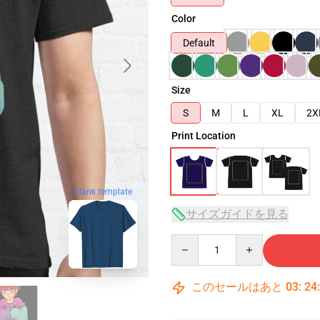
Color
Default
Size
S
M
L
XL
2X
Print Location
blank template
サイズガイドを見る
Quantity
このセールはあと
03
:
24