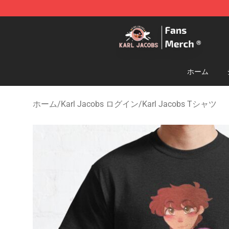
Karl Jacobs Store - Official Karl Jacobs Merchandise 
ホーム
ホーム
/
Karl Jacobs ログイン
/
Karl Jacobs Tシャツ