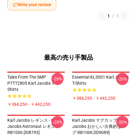
Write your review
1
/
1
最高の売り手製品
Tales From The SMP
Essential KL3001 Karl Jacobs
-20%
-20%
PTTT2805 Karl Jacobs T-
T-Shirts
Shirts
￥384,250 - ￥442,250
￥384,250 - ￥442,250
Karl Jacobs レギンス - Karl
Karl Jacobs マグカップ - Karl
-20%
-20%
Jacobs Astronaut レギンス
Jacobs おかしい古典的なマ
RB1006 [ID8793]
グ RB1006 [ID9089]