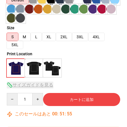
Default
Size
S
M
L
XL
2XL
3XL
4XL
5XL
Print Location
サイズガイドを見る
Quantity
カートに追加
このセールはあと
00
:
51
:
54