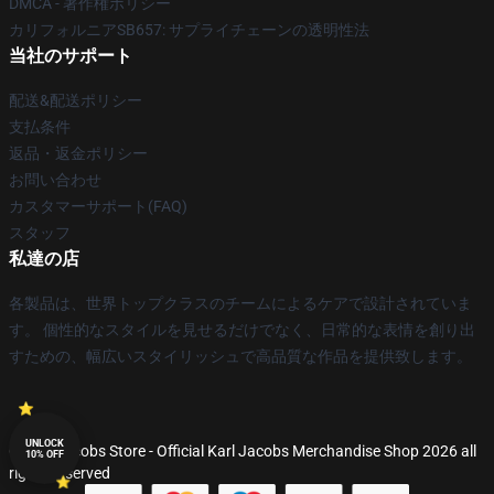
DMCA - 著作権ポリシー
カリフォルニアSB657: サプライチェーンの透明性法
当社のサポート
配送&配送ポリシー
支払条件
返品・返金ポリシー
お問い合わせ
カスタマーサポート(FAQ)
スタッフ
私達の店
各製品は、世界トップクラスのチームによるケアで設計されていま
す。 個性的なスタイルを見せるだけでなく、日常的な表情を創り出
すための、幅広いスタイリッシュで高品質な作品を提供致します。
UNLOCK
© Karl Jacobs Store - Official Karl Jacobs Merchandise Shop 2026 all
10% OFF
rights reserved