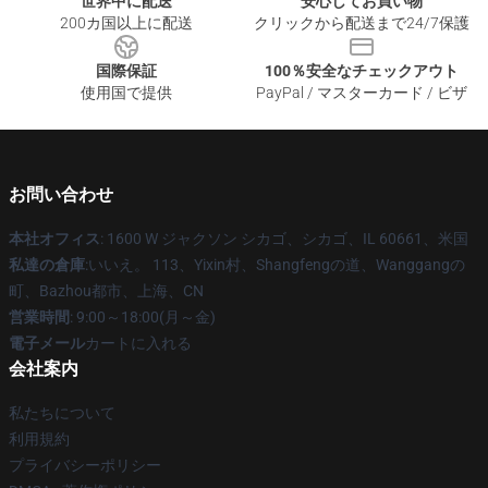
世界中に配送
安心してお買い物
200カ国以上に配送
クリックから配送まで24/7保護
国際保証
100％安全なチェックアウト
使用国で提供
PayPal / マスターカード / ビザ
お問い合わせ
本社オフィス
: 1600 W ジャクソン シカゴ、シカゴ、IL 60661、米国
私達の倉庫
:いいえ。 113、Yixin村、Shangfengの道、Wanggangの
町、Bazhou都市、上海、CN
営業時間
: 9:00～18:00(月～金)
電子メール
カートに入れる
会社案内
私たちについて
利用規約
プライバシーポリシー