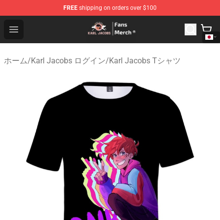
FREE
shipping on orders over $100
Karl Jacobs Store - Official Karl Jacobs Merchandise Sh
Open menu
ホーム
/
Karl Jacobs ログイン
/
Karl Jacobs Tシャツ