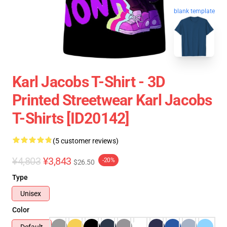
blank template
Karl Jacobs T-Shirt - 3D
Printed Streetwear Karl Jacobs
T-Shirts [ID20142]
(5 customer reviews)
¥4,803
¥3,843
-20%
$26.50
Type
Unisex
Color