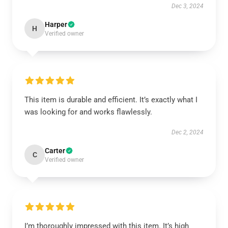
Dec 3, 2024
Harper
H
Verified owner
This item is durable and efficient. It’s exactly what I
was looking for and works flawlessly.
Dec 2, 2024
Carter
C
Verified owner
I’m thoroughly impressed with this item. It’s high