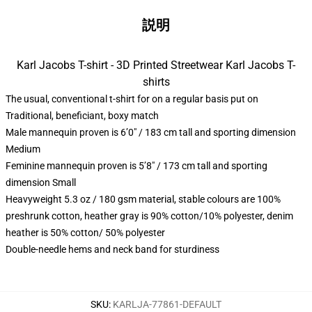
説明
Karl Jacobs T-shirt - 3D Printed Streetwear Karl Jacobs T-
shirts
The usual, conventional t-shirt for on a regular basis put on
Traditional, beneficiant, boxy match
Male mannequin proven is 6’0″ / 183 cm tall and sporting dimension
Medium
Feminine mannequin proven is 5’8″ / 173 cm tall and sporting
dimension Small
Heavyweight 5.3 oz / 180 gsm material, stable colours are 100%
preshrunk cotton, heather gray is 90% cotton/10% polyester, denim
heather is 50% cotton/ 50% polyester
Double-needle hems and neck band for sturdiness
SKU
:
KARLJA-77861-DEFAULT