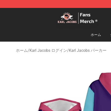
Karl Jacobs Store - Official Karl Jacobs Merchandise 
ホーム
ホーム
/
Karl Jacobs ログイン
/
Karl Jacobs パーカー