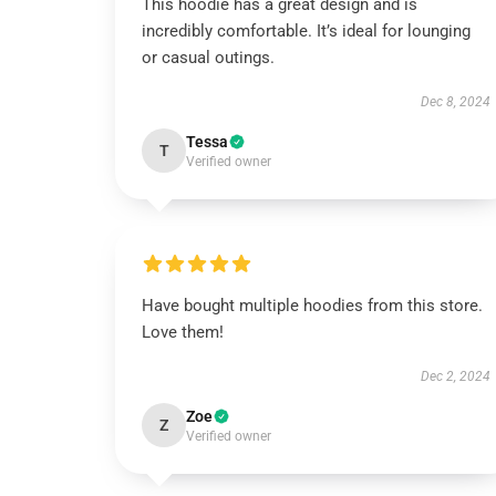
This hoodie has a great design and is
incredibly comfortable. It’s ideal for lounging
or casual outings.
Dec 8, 2024
Tessa
T
Verified owner
Have bought multiple hoodies from this store.
Love them!
Dec 2, 2024
Zoe
Z
Verified owner