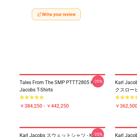
Write your review
-20%
Tales From The SMP PTTT2805 Karl
Karl Jac
Jacobs T-Shirts
クスローピロー
￥384,250 - ￥442,250
￥362,500
-20%
Karl Jacobs スウェットシャツ - Karl
Karl Jac