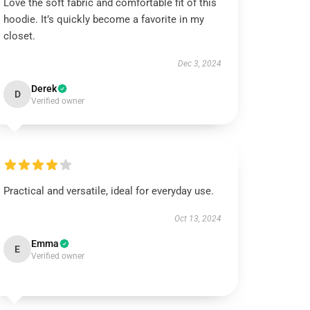
Love the soft fabric and comfortable fit of this
hoodie. It’s quickly become a favorite in my
closet.
Dec 3, 2024
Derek
D
Verified owner
Practical and versatile, ideal for everyday use.
Oct 13, 2024
Emma
E
Verified owner