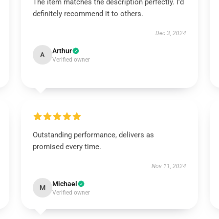
The item matches the description perfectly. I’d
definitely recommend it to others.
Dec 3, 2024
Arthur
A
Verified owner
Outstanding performance, delivers as
promised every time.
Nov 11, 2024
Michael
M
Verified owner