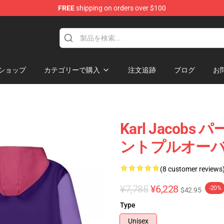
FREE
shipping on orders over $100
Shop
ショップ
カテゴリーで購入
注文追跡
ブログ
お
Karl Jacobs 
ントプルオーバーパ
(8 customer reviews
¥7,785
¥6,228
-20%
$42.95
Type
Unisex