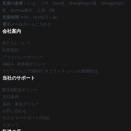
私達の倉庫
:いいえ。 113、Yixin村、Shangfengの道、Wanggangの
町、Bazhou都市、上海、CN
営業時間
: 9:00～18:00(月～金)
電子メール
カートに入れる
会社案内
私たちについて
利用規約
プライバシーポリシー
DMCA - 著作権ポリシー
カリフォルニアSB657: サプライチェーンの透明性法
当社のサポート
配送&配送ポリシー
支払条件
返品・返金ポリシー
お問い合わせ
カスタマーサポート(FAQ)
スタッフ