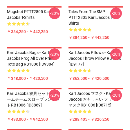
Mugshot PTTT2805 Karl
Tales From The SMP
-20%
-20%
Jacobs T-Shirts
PTTT2805 Karl Jacobs T-
Shirts
￥384,250 - ￥442,250
￥384,250 - ￥442,250
Karl Jacobs Bags - Karl
Karl Jacobs Pillows - Karl
-20%
-20%
Jacobs Frog All Over Print
Jacobs Throw Pillow RB1006
Tote Bag RB1006 [ID9384]
[ID9177]
￥348,000 - ￥420,500
￥362,500 - ￥420,500
Karl Jacobs 寝具セット - ドリ
Karl Jacobs マスク - Karl
-20%
-20%
ームチームスローブランケッ
Jacobs おもしろい フラット
トRB1006 [ID8869]
マスクRB1006 [ID8715]
￥493,000 - ￥942,500
￥288,405 - ￥326,250