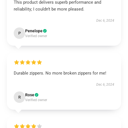
This product delivers superb performance and
reliability; I couldn’t be more pleased.
Dec 6, 2024
Penelope
P
Verified owner
Durable zippers. No more broken zippers for me!
Dec 6, 2024
Rose
R
Verified owner