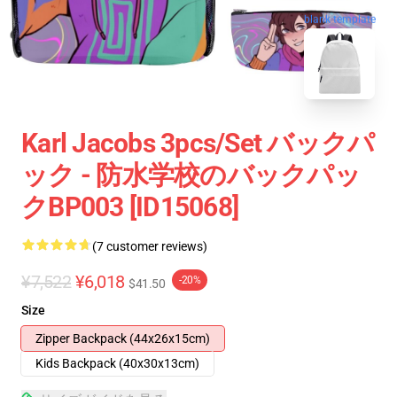
blank template
Karl Jacobs 3pcs/set バックパ
ック - 防水学校のバックパッ
クBP003 [ID15068]
(7 customer reviews)
¥7,522
¥6,018
-20%
$41.50
Size
Zipper Backpack (44x26x15cm)
Kids Backpack (40x30x13cm)