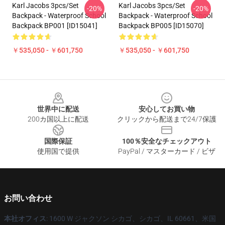
Karl Jacobs 3pcs/set
Karl Jacobs 3pcs/set
-20%
-20%
Backpack - Waterproof School
Backpack - Waterproof School
Backpack BP001 [ID15041]
Backpack BP005 [ID15070]
￥535,050 - ￥601,750
￥535,050 - ￥601,750
Footer
世界中に配送
安心してお買い物
200カ国以上に配送
クリックから配送まで24/7保護
国際保証
100％安全なチェックアウト
使用国で提供
PayPal / マスターカード / ビザ
お問い合わせ
本社オフィス
: 1600 W ジャクソン シカゴ、シカゴ、IL 60661、米国