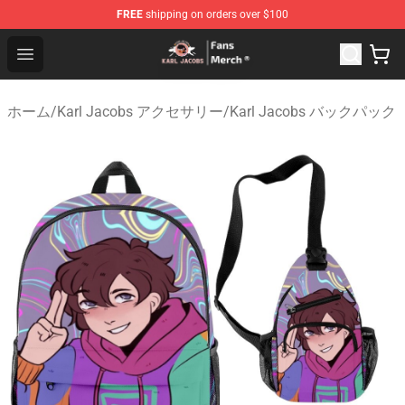
FREE
shipping on orders over $100
Karl Jacobs Store - Official Karl Jacobs Merchandise Sh
Open menu
ホーム
/
Karl Jacobs アクセサリー
/
Karl Jacobs バックパック