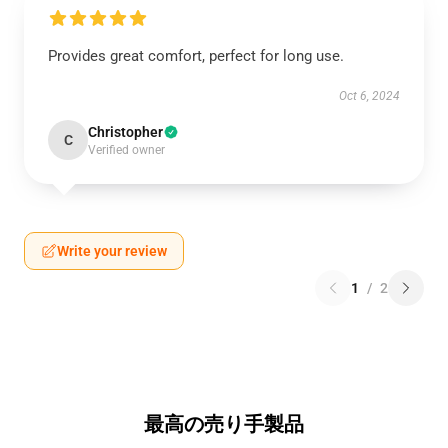
Provides great comfort, perfect for long use.
Oct 6, 2024
Christopher
C
Verified owner
Write your review
1
/
2
最高の売り手製品