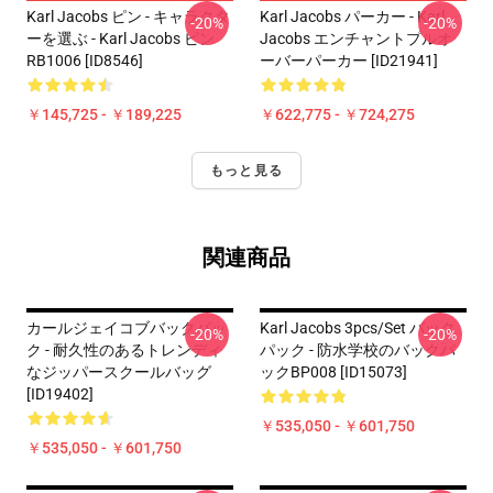
Karl Jacobs ピン - キャラクタ
Karl Jacobs パーカー - Karl
-20%
-20%
ーを選ぶ - Karl Jacobs ピン
Jacobs エンチャントプルオ
RB1006 [ID8546]
ーバーパーカー [ID21941]
￥145,725 - ￥189,225
￥622,775 - ￥724,275
もっと見る
関連商品
カールジェイコブバックパッ
Karl Jacobs 3pcs/set バック
-20%
-20%
ク - 耐久性のあるトレンディ
パック - 防水学校のバックパ
なジッパースクールバッグ
ックBP008 [ID15073]
[ID19402]
￥535,050 - ￥601,750
￥535,050 - ￥601,750