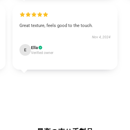
Great texture, feels good to the touch.
Nov 4, 2024
Ella
E
Verified owner