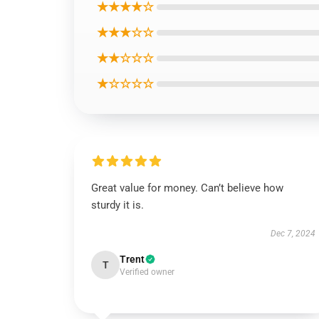
★★★★☆
★★★☆☆
★★☆☆☆
★☆☆☆☆
Great value for money. Can’t believe how
sturdy it is.
Dec 7, 2024
Trent
T
Verified owner