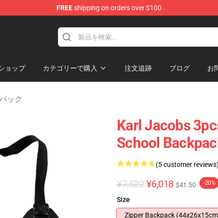
FREE
shipping on orders over $100
Shop
ショップ
カテゴリーで購入
注文追跡
ブログ
お
ックパック
Karl Jacobs 3pc
School Backpac
(5 customer reviews
¥7,522
¥6,018
-20%
$41.50
Size
Zipper Backpack (44x26x15cm