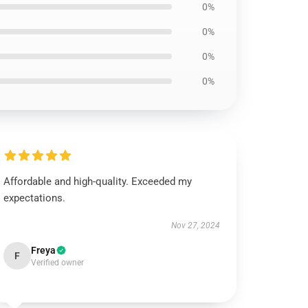
0%
0%
0%
0%
Affordable and high-quality. Exceeded my
expectations.
Nov 27, 2024
Freya
F
Verified owner