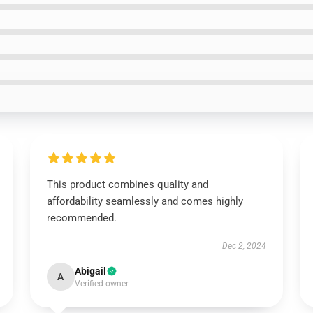
This product combines quality and
affordability seamlessly and comes highly
recommended.
Dec 2, 2024
Abigail
A
Verified owner