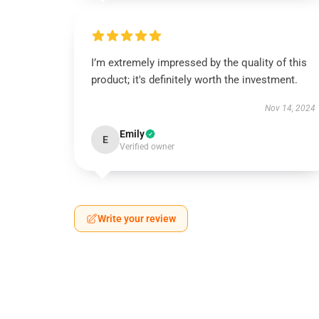
I’m extremely impressed by the quality of this
product; it's definitely worth the investment.
Nov 14, 2024
Emily
E
Verified owner
Write your review