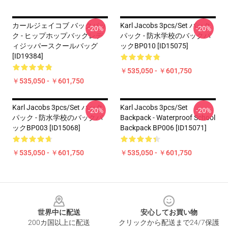
カールジェイコブ バックパッ
Karl Jacobs 3pcs/set バック
-20%
-20%
ク - ヒップホップバッグレデ
パック - 防水学校のバックパ
ィジッパースクールバッグ
ックBP010 [ID15075]
[ID19384]
￥535,050 - ￥601,750
￥535,050 - ￥601,750
Karl Jacobs 3pcs/set バック
Karl Jacobs 3pcs/set
-20%
-20%
パック - 防水学校のバックパ
Backpack - Waterproof School
ックBP003 [ID15068]
Backpack BP006 [ID15071]
￥535,050 - ￥601,750
￥535,050 - ￥601,750
Footer
世界中に配送
安心してお買い物
200カ国以上に配送
クリックから配送まで24/7保護