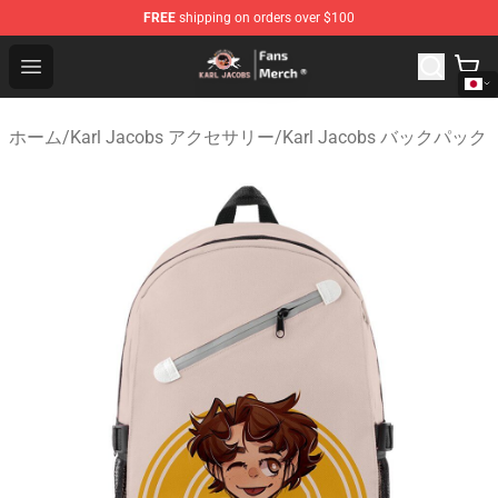
FREE
shipping on orders over $100
Karl Jacobs Store - Official Karl Jacobs Merchandise Sh
Open menu
ホーム
/
Karl Jacobs アクセサリー
/
Karl Jacobs バックパック