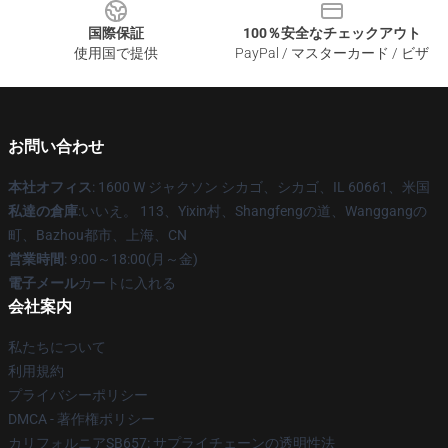
国際保証
100％安全なチェックアウト
使用国で提供
PayPal / マスターカード / ビザ
お問い合わせ
本社オフィス
: 1600 W ジャクソン シカゴ、シカゴ、IL 60661、米国
私達の倉庫
:いいえ。 113、Yixin村、Shangfengの道、Wanggangの
町、Bazhou都市、上海、CN
営業時間
: 9:00～18:00(月～金)
電子メール
カートに入れる
会社案内
私たちについて
利用規約
プライバシーポリシー
DMCA - 著作権ポリシー
カリフォルニアSB657: サプライチェーンの透明性法