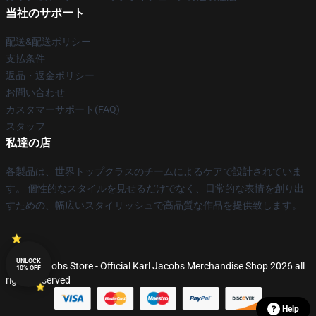
当社のサポート
配送&配送ポリシー
支払条件
返品・返金ポリシー
お問い合わせ
カスタマーサポート(FAQ)
スタッフ
私達の店
各製品は、世界トップクラスのチームによるケアで設計されていま
す。 個性的なスタイルを見せるだけでなく、日常的な表情を創り出
すための、幅広いスタイリッシュで高品質な作品を提供致します。
UNLOCK
© Karl Jacobs Store - Official Karl Jacobs Merchandise Shop 2026 all
10% OFF
rights reserved
Help