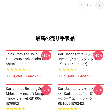
1
/
2
最高の売り手製品
Tales From The SMP
Karl Jacobs マグカップ - Karl
-20%
-20%
PTTT2805 Karl Jacobs T-
Jacobs クラシックマグカッ
Shirts
プRB1006 [ID9086]
￥384,250 - ￥442,250
￥362,500 - ￥420,500
Karl Jacobs Bedding Sets -
Karl Jacobs スウェットシャ
-20%
-20%
Mrbeast Minecraft Design
ツ - Karl Jacobs 引用符プルオ
Throw Blanket RB1006
ーバースエットシャツ
[ID8882]
RB1006 [ID8242]