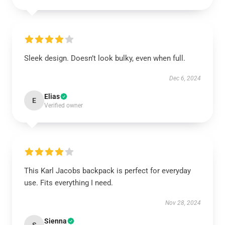
Sleek design. Doesn’t look bulky, even when full.
Dec 6, 2024
Elias
E
Verified owner
This Karl Jacobs backpack is perfect for everyday
use. Fits everything I need.
Nov 28, 2024
Sienna