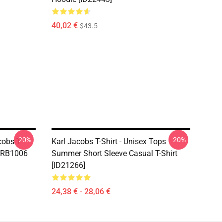
40,02 €
$43.5
-20%
-20%
cobs T-
Karl Jacobs T-Shirt - Unisex Tops
e RB1006
Summer Short Sleeve Casual T-Shirt
[ID21266]
24,38 € - 28,06 €