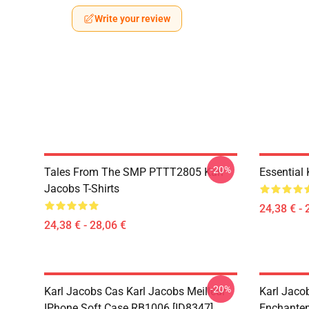
Write your review
-20%
Tales From The SMP PTTT2805 Karl
Essential
Jacobs T-Shirts
24,38 € - 
24,38 € - 28,06 €
-20%
Karl Jacobs Cas Karl Jacobs Meilleur
Karl Jaco
IPhone Soft Case RB1006 [ID8347]
Enchantem