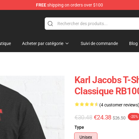
FREE
shipping on orders over $100
Shop
tique
Acheter par catégorie
Suivi de commande
Blog
Karl Jacobs T-Sh
Classique RB100
(4 customer reviews
€30.48
€24.38
-20%
$26.50
Type
Unisex