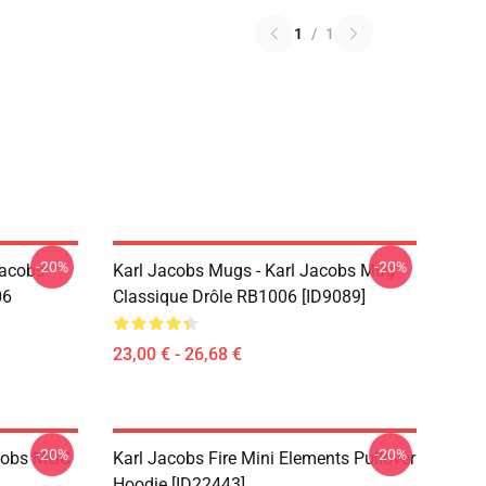
1
/
1
-20%
-20%
Jacobs
Karl Jacobs Mugs - Karl Jacobs Mug
06
Classique Drôle RB1006 [ID9089]
23,00 € - 26,68 €
-20%
-20%
acobs MGC
Karl Jacobs Fire Mini Elements Pullover
Hoodie [ID22443]