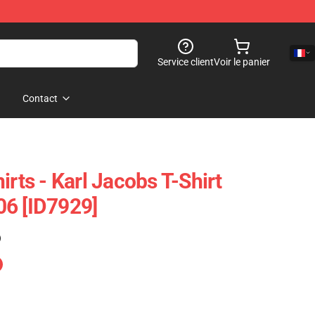
Service client
Voir le panier
Contact
irts - Karl Jacobs T-Shirt
6 [ID7929]
)