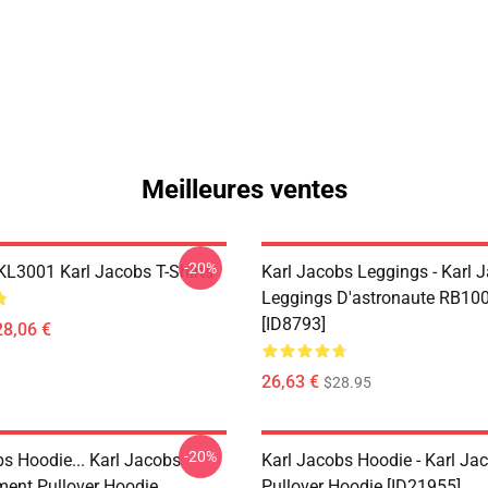
Meilleures ventes
-20%
 KL3001 Karl Jacobs T-Shirts
Karl Jacobs Leggings - Karl 
Leggings D'astronaute RB10
[ID8793]
28,06 €
26,63 €
$28.95
-20%
bs Hoodie... Karl Jacobs
Karl Jacobs Hoodie - Karl J
ent Pullover Hoodie
Pullover Hoodie [ID21955]