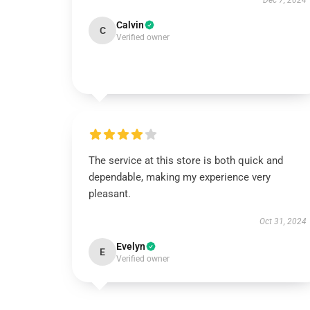
Dec 7, 2024
Calvin
C
Verified owner
The service at this store is both quick and
dependable, making my experience very
pleasant.
Oct 31, 2024
Evelyn
E
Verified owner