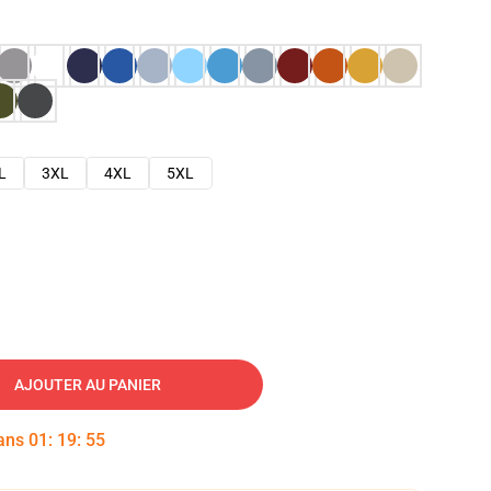
L
3XL
4XL
5XL
AJOUTER AU PANIER
dans
01
:
19
:
54