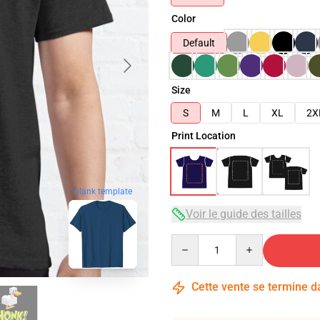
Color
Default
Size
S
M
L
XL
2X
Print Location
blank template
Voir le guide des tailles
Quantity
Cette vente se termine 