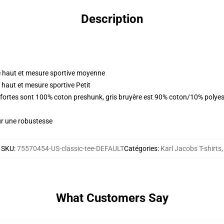
Description
 haut et mesure sportive moyenne
haut et mesure sportive Petit
s fortes sont 100% coton preshunk, gris bruyère est 90% coton/10% polye
ur une robustesse
SKU
:
75570454-US-classic-tee-DEFAULT
Catégories
:
Karl Jacobs T-shirts
,
What Customers Say