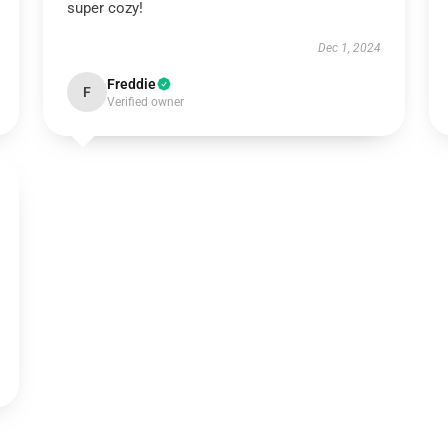
super cozy!
Dec 1, 2024
Freddie
F
Verified owner