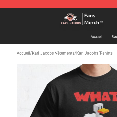
Karl Jacobs Store - Official Karl Jacobs Merchandise 
Accueil
Bou
Accueil
/
Karl Jacobs Vêtements
/
Karl Jacobs T-shirts