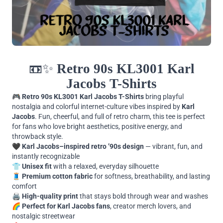
📼✨
Retro 90s KL3001 Karl
Jacobs T-Shirts
🎮
Retro 90s KL3001 Karl Jacobs T-Shirts
bring playful
nostalgia and colorful internet-culture vibes inspired by
Karl
Jacobs
. Fun, cheerful, and full of retro charm, this tee is perfect
for fans who love bright aesthetics, positive energy, and
throwback style.
🖤
Karl Jacobs–inspired retro ’90s design
— vibrant, fun, and
instantly recognizable
👕
Unisex fit
with a relaxed, everyday silhouette
🧵
Premium cotton fabric
for softness, breathability, and lasting
comfort
🖨️
High-quality print
that stays bold through wear and washes
🌈
Perfect for Karl Jacobs fans
, creator merch lovers, and
nostalgic streetwear