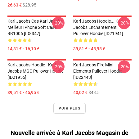
26,63 €
$28.95
Karl Jacobs Cas Karl Jacobs
Karl Jacobs Hoodie... Karl
-20%
-20%
Meilleur IPhone Soft Case
Jacobs Enchantement
RB1006 [ID8347]
Pullover Hoodie [ID21941]
14,81 € - 16,10 €
39,51 € - 45,95 €
Karl Jacobs Hoodie - Karl
Karl Jacobs Fire Mini
-20%
-20%
Jacobs MGC Pullover Hoodie
Elements Pullover Hoodie
[ID21955]
[ID22443]
39,51 € - 45,95 €
40,02 €
$43.5
VOIR PLUS
Nouvelle arrivée à Karl Jacobs Magasin de