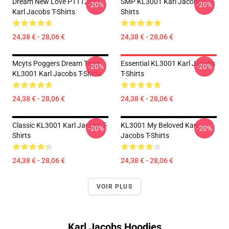
Dream New Love PTTT2805
SMP KL3001 Karl Jacobs T-
-20%
-20%
Karl Jacobs T-Shirts
Shirts
24,38 € - 28,06 €
24,38 € - 28,06 €
Mcyts Poggers Dream Team
Essential KL3001 Karl Jacobs
-20%
-20%
KL3001 Karl Jacobs T-Shirts
T-Shirts
24,38 € - 28,06 €
24,38 € - 28,06 €
Classic KL3001 Karl Jacobs T-
KL3001 My Beloved Karl
-20%
-20%
Shirts
Jacobs T-Shirts
24,38 € - 28,06 €
24,38 € - 28,06 €
VOIR PLUS
Karl Jacobs Hoodies