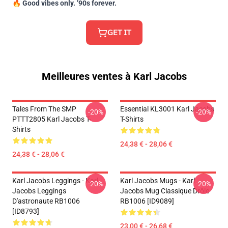
🔥
Good vibes only. ’90s forever.
𝖦𝖤𝖳 𝖨𝖳
Meilleures ventes à Karl Jacobs
Tales From The SMP
Essential KL3001 Karl Jacobs
-20%
-20%
PTTT2805 Karl Jacobs T-
T-Shirts
Shirts
24,38 € - 28,06 €
24,38 € - 28,06 €
Karl Jacobs Leggings - Karl
Karl Jacobs Mugs - Karl
-20%
-20%
Jacobs Leggings
Jacobs Mug Classique Drôle
D'astronaute RB1006
RB1006 [ID9089]
[ID8793]
23,00 € - 26,68 €