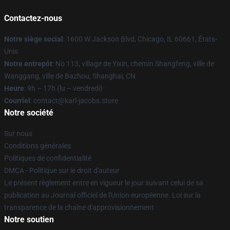
Contactez-nous
Notre siège social
: 1600 W Jackson Blvd, Chicago, IL 60661, États-
Unis
Notre entrepôt
: No 113, village de Yixin, chemin Shangfeng, ville de
Wanggang, ville de Bazhou, Shanghai, CN
Heure
: 9h – 17h (lu – vendredi)
Courriel
: contact@karl-jacobs.store
Notre société
Sur nous
Conditions générales
Politiques de confidentialité
DMCA - Politique sur le droit d'auteur
Le présent règlement entre en vigueur le jour suivant celui de sa
publication au Journal officiel de l'Union européenne. Loi sur la
transparence de la chaîne d'approvisionnement
Notre soutien