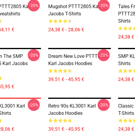
-20%
-20%
PTTT2805 Karl
Mugshot PTTT2805 Karl
Tales 
eatshirts
Jacobs T-Shirts
PTTT280
Shirts
44,11 €
24,38 € - 28,06 €
24,38 € 
-20%
-20%
om The SMP
Dream New Love PTTT2805
SMP KL3
 Karl Jacobs
Karl Jacobs Hoodies
Shirts
39,51 € - 45,95 €
24,38 € 
45,95 €
-20%
-20%
 KL3001 Karl
Retro 90s KL3001 Karl
Classic
Shirts
Jacobs Hoodies
T-Shirts
28,06 €
39,51 € - 45,95 €
24,38 € 