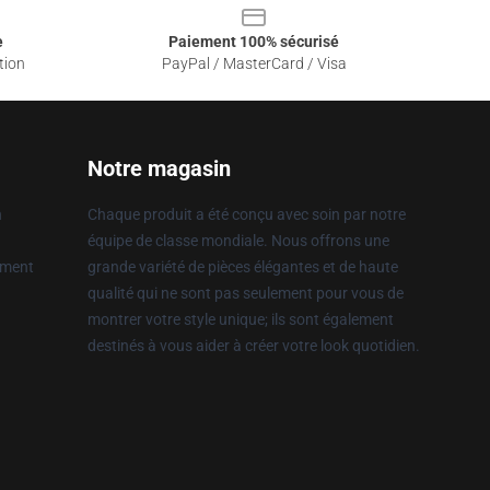
e
Paiement 100% sécurisé
tion
PayPal / MasterCard / Visa
Notre magasin
n
Chaque produit a été conçu avec soin par notre
équipe de classe mondiale. Nous offrons une
ement
grande variété de pièces élégantes et de haute
qualité qui ne sont pas seulement pour vous de
montrer votre style unique; ils sont également
destinés à vous aider à créer votre look quotidien.