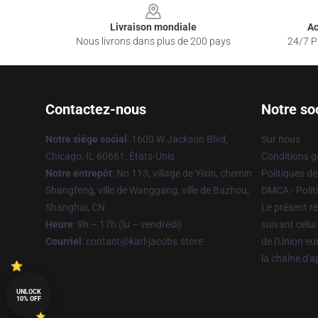
Livraison mondiale
Ac
Nous livrons dans plus de 200 pays
24/7 Pr
Contactez-nous
Notre so
Notre siège social
: 1600 W Jackson Blvd,
Sur nous
Chicago, IL 60661, États-Unis
Conditions g
Notre entrepôt
: No 113, village de Yixin, chemin
Politiques de
Shangfeng, ville de Wanggang, ville de Bazhou,
DMCA - Politi
Shanghai, CN
Le présent rè
Heure
: 9h – 17h (lu – vendredi)
suivant celui
Courriel
: contact@karl-jacobs.store
de l'Union e
la chaîne d'
UNLOCK
10% OFF