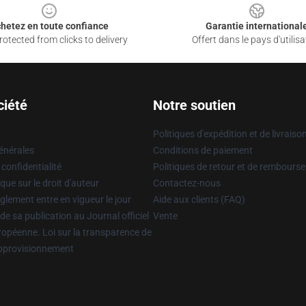
hetez en toute confiance
Garantie international
otected from clicks to delivery
Offert dans le pays d'utilisa
ciété
Notre soutien
Politiques d'expédition et de livraiso
énérales
Conditions de paiement
 confidentialité
Politiques de retour et de rembours
que sur le droit d'auteur
Contactez-nous
glement entre en vigueur le jour
Aide aux clients (FAQ)
 de sa publication au Journal officiel
Vente
uropéenne. Loi sur la transparence de
approvisionnement