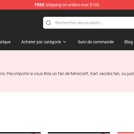
FREE
shipping on orders over $100
Shop
tique
Acheter par catégorie
Suivi de commande
Blog
ns. Peu importe si vous êtes un fan de Minecraft, Karl Jacobs fan, ou j