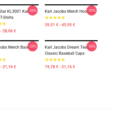
-20%
-20%
tar KL3001 Karl
Karl Jacobs Merch Hoodies
T-Shirts
39,51 € - 45,95 €
- 28,06 €
-20%
-20%
cobs Merch Baseball
Karl Jacobs Dream Team
Classic Baseball Caps
- 21,16 €
19,78 € - 21,16 €