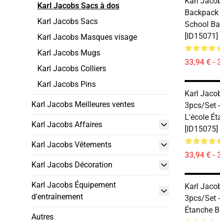
Karl Jaco
Karl Jacobs Sacs à dos
Backpack 
Karl Jacobs Sacs
School B
[ID15071]
Karl Jacobs Masques visage
Karl Jacobs Mugs
33,94 € - 
Karl Jacobs Colliers
Karl Jacobs Pins
Karl Jaco
Karl Jacobs Meilleures ventes
3pcs/set 
L'école É
Karl Jacobs Affaires
[ID15075]
Karl Jacobs Vêtements
33,94 € - 
Karl Jacobs Décoration
Karl Jacobs Équipement
Karl Jaco
d'entraînement
3pcs/set 
Étanche B
Autres