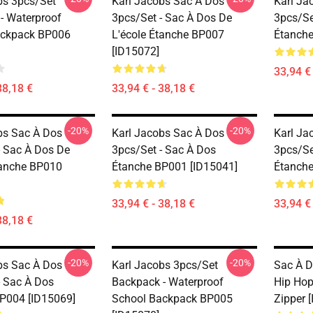
bs 3pcs/set
Karl Jacobs Sac À Dos
Karl Ja
- Waterproof
3pcs/set - Sac À Dos De
3pcs/se
ackpack BP006
L'école Étanche BP007
Étanche
[ID15072]
33,94 € 
38,18 €
33,94 € - 38,18 €
-20%
-20%
bs Sac À Dos
Karl Jacobs Sac À Dos
Karl Ja
- Sac À Dos De
3pcs/set - Sac À Dos
3pcs/se
tanche BP010
Étanche BP001 [ID15041]
Étanche
33,94 € - 38,18 €
33,94 € 
38,18 €
-20%
-20%
bs Sac À Dos
Karl Jacobs 3pcs/set
Sac À D
- Sac À Dos
Backpack - Waterproof
Hip Hop
P004 [ID15069]
School Backpack BP005
Zipper 