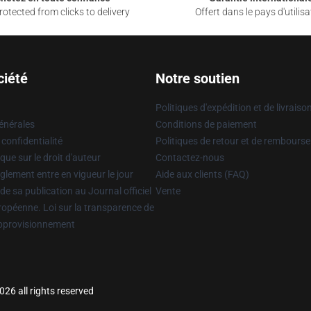
otected from clicks to delivery
Offert dans le pays d'utilisa
ciété
Notre soutien
Politiques d'expédition et de livraiso
énérales
Conditions de paiement
 confidentialité
Politiques de retour et de rembours
que sur le droit d'auteur
Contactez-nous
glement entre en vigueur le jour
Aide aux clients (FAQ)
 de sa publication au Journal officiel
Vente
uropéenne. Loi sur la transparence de
approvisionnement
26 all rights reserved