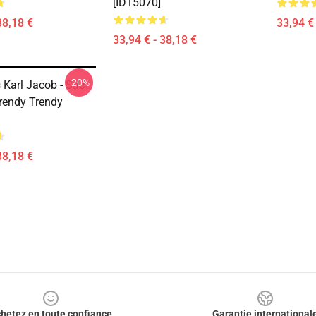
[ID15070]
38,18 €
33,94 € 
33,94 € - 38,18 €
-20%
 Karl Jacob - Sac
Trendy Trendy
38,18 €
hetez en toute confiance
Garantie international