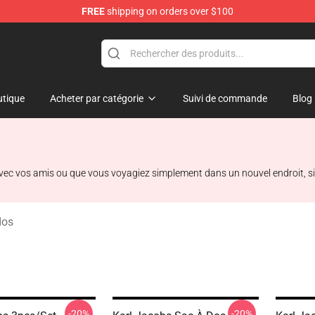
FREE
shipping on orders over $100
Shop
tique
Acheter par catégorie
Suivi de commande
Blog
ec vos amis ou que vous voyagiez simplement dans un nouvel endroit, si v
dos
-20%
-20%