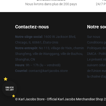
Nous livrons dans plus de 200 pays
24/7 Pr
Contactez-nous
Notre so
Notre siège social
: 1600 W Jackson Blvd,
Sur nous
Chicago, IL 60661, États-Unis
Conditions g
Notre entrepôt
: No 113, village de Yixin, chemin
Politiques de
Shangfeng, ville de Wanggang, ville de Bazhou,
DMCA - Politi
Shanghai, CN
Le présent rè
Heure
: 9h – 17h (lu – vendredi)
suivant celui
Courriel
: contact@karl-jacobs.store
de l'Union e
la chaîne d'
UNLOCK
10% OFF
© Karl Jacobs Store - Official Karl Jacobs Merchandise Shop 20