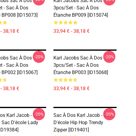
cobs Sac À Dos
Karl Jacobs Sac À Dos
t - Sac À Dos
3pcs/set - Sac À Dos
 BP008 [ID15073]
Étanche BP009 [ID15074]
- 38,18 €
33,94 € - 38,18 €
-20%
-20%
cobs Sac À Dos
Karl Jacobs Sac À Dos
t - Sac À Dos
3pcs/set - Sac À Dos
 BP002 [ID15067]
Étanche BP003 [ID15068]
- 38,18 €
33,94 € - 38,18 €
-20%
-20%
os Karl Jacob - Sac
Sac À Dos Karl Jacob - Sac
 Sac D'école Lady
D'école Hip Hop Trendy
[ID19384]
Zipper [ID19401]