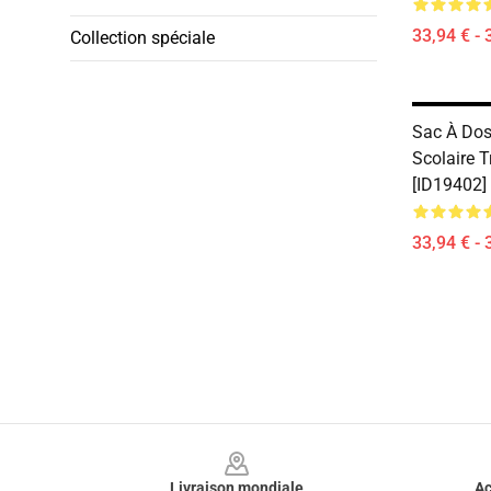
33,94 € - 
Collection spéciale
Sac À Dos
Scolaire 
[ID19402]
33,94 € - 
Footer
Livraison mondiale
Ac