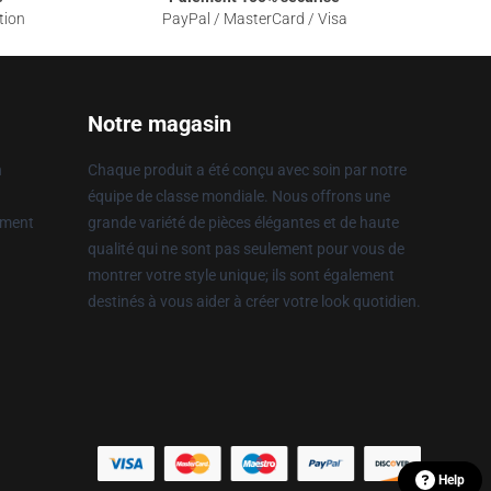
tion
PayPal / MasterCard / Visa
Notre magasin
n
Chaque produit a été conçu avec soin par notre
équipe de classe mondiale. Nous offrons une
ement
grande variété de pièces élégantes et de haute
qualité qui ne sont pas seulement pour vous de
montrer votre style unique; ils sont également
destinés à vous aider à créer votre look quotidien.
Help