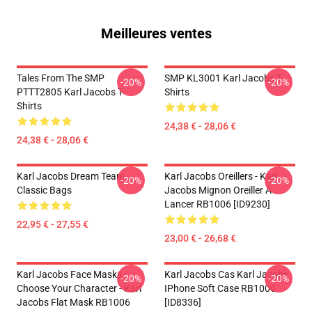
Meilleures ventes
Tales From The SMP
SMP KL3001 Karl Jacobs T-
-20%
-20%
PTTT2805 Karl Jacobs T-
Shirts
Shirts
24,38 € - 28,06 €
24,38 € - 28,06 €
Karl Jacobs Dream Team
Karl Jacobs Oreillers - Karl
-20%
-20%
Classic Bags
Jacobs Mignon Oreiller À
Lancer RB1006 [ID9230]
22,95 € - 27,55 €
23,00 € - 26,68 €
Karl Jacobs Face Masks -
Karl Jacobs Cas Karl Jacobs
-20%
-20%
Choose Your Character - Karl
IPhone Soft Case RB1006
Jacobs Flat Mask RB1006
[ID8336]