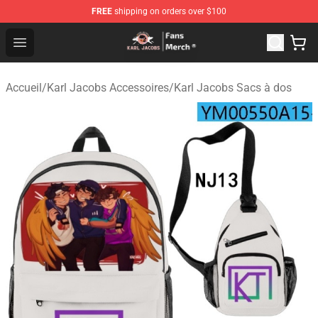
FREE
shipping on orders over $100
Karl Jacobs Store - Official Karl Jacobs Merchandise Sh
Open menu
Accueil
/
Karl Jacobs Accessoires
/
Karl Jacobs Sacs à dos