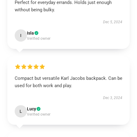
Perfect for everyday errands. Holds just enough
without being bulky.
Dec 5, 2024
Isla
I
Verified owner
Compact but versatile Karl Jacobs backpack. Can be
used for both work and play.
Dec 3, 2024
Lucy
L
Verified owner