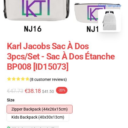
blank template
Karl Jacobs Sac À Dos
3pcs/set - Sac À Dos Étanche
BP008 [ID15073]
(8 customer reviews)
€47.73
€38.18
-20%
$41.50
Size
Zipper Backpack (44x26x15cm)
Kids Backpack (40x30x13cm)