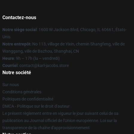
Contactez-nous
Notre siège social
: 1600 W Jackson Blvd, Chicago, IL 60661, États-
Unis
Notre entrepôt
: No 113, village de Yixin, chemin Shangfeng, ville de
Wanggang, ville de Bazhou, Shanghai, CN
Heure
: 9h – 17h (lu – vendredi)
Courriel
: contact@karl-jacobs.store
Notre société
Sur nous
Conditions générales
Politiques de confidentialité
DMCA - Politique sur le droit d'auteur
Le présent règlement entre en vigueur le jour suivant celui de sa
publication au Journal officiel de l'Union européenne. Loi sur la
transparence de la chaîne d'approvisionnement