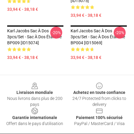
[ID15075]
33,94 € - 38,18 €
33,94 € - 38,18 €
Karl Jacobs Sac À Dos
Karl Jacobs Sac À Dos
-20%
-20%
3pcs/set - Sac À Dos Étanche
3pcs/set - Sac À Dos Étanche
BP009 [ID15074]
BP004 [ID15069]
33,94 € - 38,18 €
33,94 € - 38,18 €
Footer
Livraison mondiale
Achetez en toute confiance
Nous livrons dans plus de 200
24/7 Protected from clicks to
pays
delivery
Garantie internationale
Paiement 100% sécurisé
Offert dans le pays d'utilisation
PayPal / MasterCard / Visa