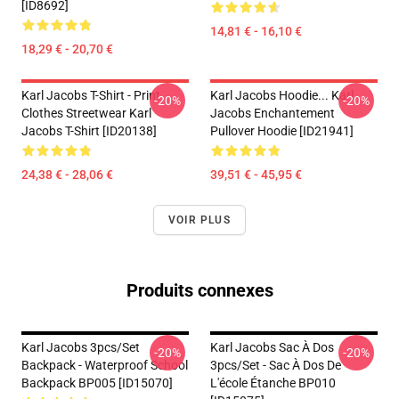
[ID8692]
14,81 € - 16,10 €
18,29 € - 20,70 €
Karl Jacobs T-Shirt - Print
Karl Jacobs Hoodie... Karl
-20%
-20%
Clothes Streetwear Karl
Jacobs Enchantement
Jacobs T-Shirt [ID20138]
Pullover Hoodie [ID21941]
24,38 € - 28,06 €
39,51 € - 45,95 €
VOIR PLUS
Produits connexes
Karl Jacobs 3pcs/set
Karl Jacobs Sac À Dos
-20%
-20%
Backpack - Waterproof School
3pcs/set - Sac À Dos De
Backpack BP005 [ID15070]
L'école Étanche BP010