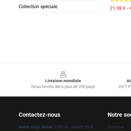
Collection spéciale
21,98 € - 
Footer
Livraison mondiale
Ac
Nous livrons dans plus de 200 pays
24/7 Pr
Contactez-nous
Notre so
Notre siège social
: 1600 W Jackson Blvd,
Sur nous