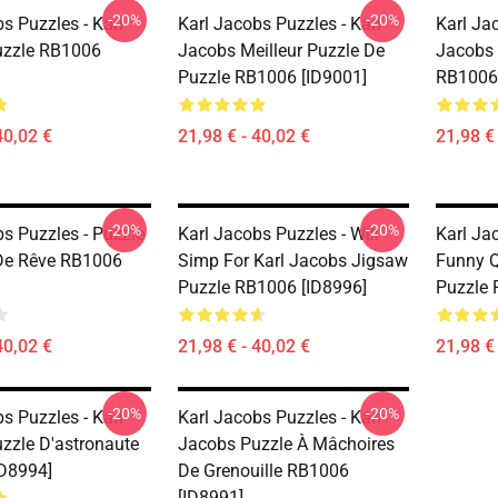
-20%
-20%
s Puzzles - Karl
Karl Jacobs Puzzles - Karl
Karl Ja
uzzle RB1006
Jacobs Meilleur Puzzle De
Jacobs 
Puzzle RB1006 [ID9001]
RB1006 
40,02 €
21,98 € - 40,02 €
21,98 € 
-20%
-20%
bs Puzzles - Puzzle
Karl Jacobs Puzzles - Will
Karl Ja
De Rêve RB1006
Simp For Karl Jacobs Jigsaw
Funny Q
Puzzle RB1006 [ID8996]
Puzzle 
40,02 €
21,98 € - 40,02 €
21,98 € 
-20%
-20%
s Puzzles - Karl
Karl Jacobs Puzzles - Karl
zzle D'astronaute
Jacobs Puzzle À Mâchoires
D8994]
De Grenouille RB1006
[ID8991]