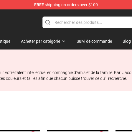
FREE
shipping on orders over $100
Shop
tique
Acheter par catégorie
Suivi de commande
Blog
r votre talent intellectuel en compagnie d'amis et de la famille. Karl Ja
 couleurs et tailles afin que chacun puisse trouver ce qu'il recherche.