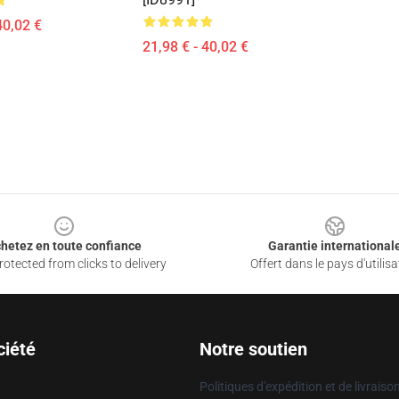
40,02 €
21,98 € - 40,02 €
hetez en toute confiance
Garantie international
otected from clicks to delivery
Offert dans le pays d'utilisa
ciété
Notre soutien
Politiques d'expédition et de livraiso