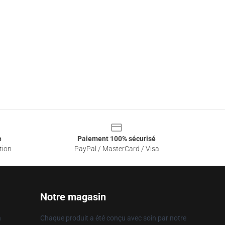
e
Paiement 100% sécurisé
tion
PayPal / MasterCard / Visa
Notre magasin
n
Chaque produit a été conçu avec soin par notre