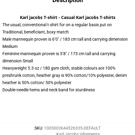
Description
Karl jacobs T-shirt - Casual Karl jacobs T-shirts
The usual, conventional t-shirt for on a regular basis put on
Traditional, beneficiant, boxy match
Male mannequin proven is 6’0″ / 183 cm tall and carrying dimension
Medium
Feminine mannequin proven is 5’8″ / 173 cm tall and carrying
dimension Small
Heavyweight 5.3 oz / 180 gsm cloth, stable colours are 100%
preshrunk cotton, heather gray is 90% cotton/10% polyester, denim
heather is 50% cotton/ 50% polyester
Double-needle hems and neck band for sturdiness
SKU
:
1005003644526335-DEFAULT
Karl Jacobs Vêtements
,