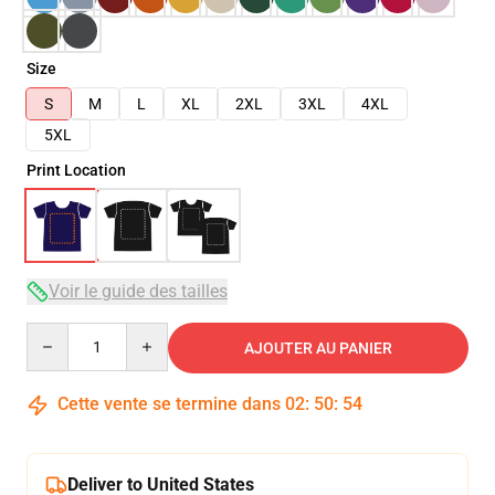
Size
S
M
L
XL
2XL
3XL
4XL
5XL
Print Location
Voir le guide des tailles
Quantity
AJOUTER AU PANIER
Cette vente se termine dans
02
:
50
:
54
Deliver to United States