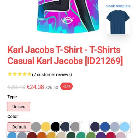
blank template
Karl Jacobs T-Shirt - T-Shirts
Casual Karl Jacobs [ID21269]
(7 customer reviews)
€30.48
€24.38
-20%
$26.50
Type
Unisex
Color
Default