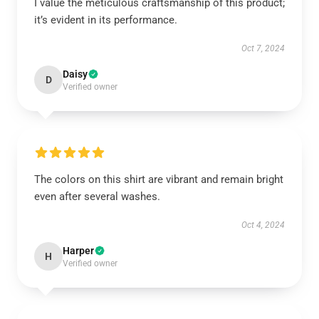
I value the meticulous craftsmanship of this product;
it’s evident in its performance.
Oct 7, 2024
Daisy
D
Verified owner
The colors on this shirt are vibrant and remain bright
even after several washes.
Oct 4, 2024
Harper
H
Verified owner