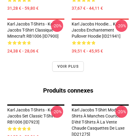
31,28 € - 59,80 €
37,67 € - 44,11 €
Karl Jacobs T-Shirts - Karl
Karl Jacobs Hoodie... Karl
-20%
-20%
Jacobs T-Shirt Classique
Jacobs Enchantement
Minecraft RB1006 [ID7900]
Pullover Hoodie [ID21941]
24,38 € - 28,06 €
39,51 € - 45,95 €
VOIR PLUS
Produits connexes
Karl Jacobs T-Shirts - Karl
Karl Jacobs T-Shirt Mode - T-
-20%
-20%
Jacobs Set Classic T-Shirt
Shirts À Manches Courtes
RB1006 [ID7923]
D'été T-Shirts À La Vente
Chaude Casquettes De Luxe
[ID21275]