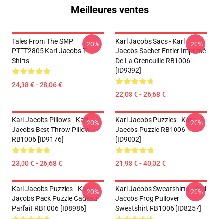
Meilleures ventes
Tales From The SMP
Karl Jacobs Sacs - Karl
-20%
-20%
PTTT2805 Karl Jacobs T-
Jacobs Sachet Entier Imprimé
Shirts
De La Grenouille RB1006
[ID9392]
24,38 € - 28,06 €
22,08 € - 26,68 €
Karl Jacobs Pillows - Karl
Karl Jacobs Puzzles - Karl
-20%
-20%
Jacobs Best Throw Pillow
Jacobs Puzzle RB1006
RB1006 [ID9176]
[ID9002]
23,00 € - 26,68 €
21,98 € - 40,02 €
Karl Jacobs Puzzles - Karl
Karl Jacobs Sweatshirts - Karl
-20%
-20%
Jacobs Pack Puzzle Cadeau
Jacobs Frog Pullover
Parfait RB1006 [ID8986]
Sweatshirt RB1006 [ID8257]