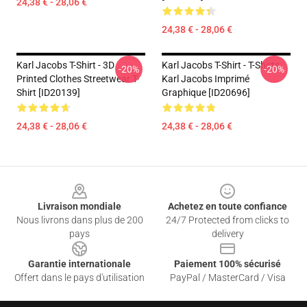
24,38 € - 28,06 €
24,38 € - 28,06 €
Karl Jacobs T-Shirt - 3D
Karl Jacobs T-Shirt - T-Shirts
-20%
-20%
Printed Clothes Streetwear T-
Karl Jacobs Imprimé
Shirt [ID20139]
Graphique [ID20696]
24,38 € - 28,06 €
24,38 € - 28,06 €
Footer
Livraison mondiale
Achetez en toute confiance
Nous livrons dans plus de 200
24/7 Protected from clicks to
pays
delivery
Garantie internationale
Paiement 100% sécurisé
Offert dans le pays d'utilisation
PayPal / MasterCard / Visa