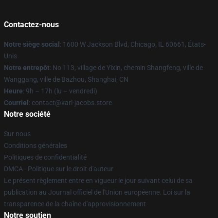
Contactez-nous
Notre siège social
: 1600 W Jackson Blvd, Chicago, IL 60661, États-
Unis
Notre entrepôt
: No 113, village de Yixin, chemin Shangfeng, ville de
Wanggang, ville de Bazhou, Shanghai, CN
Heure
: 9h – 17h (lu – vendredi)
Courriel
: contact@karl-jacobs.store
Notre société
Sur nous
Conditions générales
Politiques de confidentialité
DMCA - Politique sur le droit d'auteur
Le présent règlement entre en vigueur le jour suivant celui de sa
publication au Journal officiel de l'Union européenne. Loi sur la
transparence de la chaîne d'approvisionnement
Notre soutien