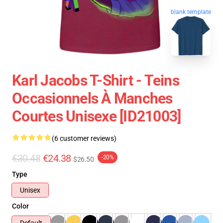
blank template
Karl Jacobs T-Shirt - Teins
Occasionnels À Manches
Courtes Unisexe [ID21003]
(6 customer reviews)
€30.48
€24.38
-20%
$26.50
Type
Unisex
Color