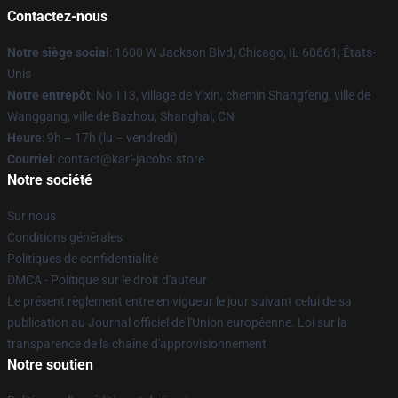
Contactez-nous
Notre siège social
: 1600 W Jackson Blvd, Chicago, IL 60661, États-
Unis
Notre entrepôt
: No 113, village de Yixin, chemin Shangfeng, ville de
Wanggang, ville de Bazhou, Shanghai, CN
Heure
: 9h – 17h (lu – vendredi)
Courriel
: contact@karl-jacobs.store
Notre société
Sur nous
Conditions générales
Politiques de confidentialité
DMCA - Politique sur le droit d'auteur
Le présent règlement entre en vigueur le jour suivant celui de sa
publication au Journal officiel de l'Union européenne. Loi sur la
transparence de la chaîne d'approvisionnement
Notre soutien