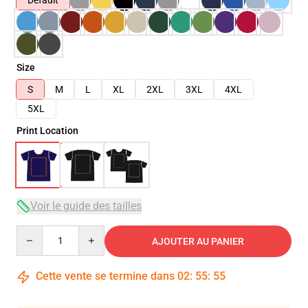
Default
Size
S
M
L
XL
2XL
3XL
4XL
5XL
Print Location
Voir le guide des tailles
Quantity
AJOUTER AU PANIER
Cette vente se termine dans
02
:
55
:
54