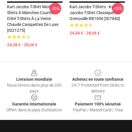
Karl Jacobs T-Shirt Mode - T-
Karl Jacobs T-Shirts - Karl
-20%
-20%
Shirts À Manches Courtes
Jacobs T-Shirt Classique De
D'été T-Shirts À La Vente
Grenouille RB1006 [ID7940]
Chaude Casquettes De Luxe
[ID21275]
24,38 € - 28,06 €
24,38 € - 28,06 €
Footer
Livraison mondiale
Achetez en toute confiance
Nous livrons dans plus de 200
24/7 Protected from clicks to
pays
delivery
Garantie internationale
Paiement 100% sécurisé
Offert dans le pays d'utilisation
PayPal / MasterCard / Visa