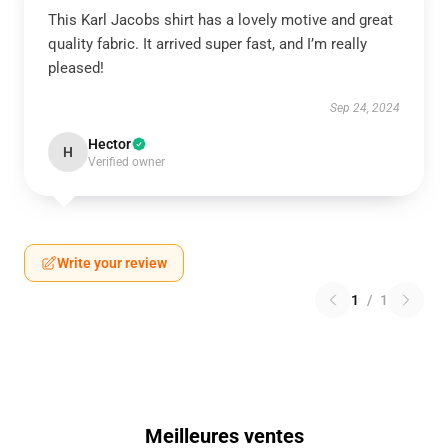
This Karl Jacobs shirt has a lovely motive and great
quality fabric. It arrived super fast, and I’m really
pleased!
Sep 24, 2024
Hector
H
Verified owner
Write your review
1
/
1
Meilleures ventes