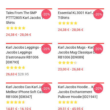
Tales From The SMP
Essential KL3001 Karl Jacobs
-20%
-20%
PTTT2805 Karl Jacobs T-
T-Shirts
Shirts
24,38 € - 28,06 €
24,38 € - 28,06 €
Karl Jacobs Leggings - Karl
Karl Jacobs Mugs - Karl
-20%
-20%
Jacobs Leggings
Jacobs Mug Classique Drôle
D'astronaute RB1006
RB1006 [ID9089]
[ID8793]
23,00 € - 26,68 €
26,63 €
$28.95
Karl Jacobs Cas Karl Jacobs
Karl Jacobs Hoodie... Karl
-20%
-20%
Meilleur IPhone Soft Case
Jacobs Enchantement
RB1006 [ID8347]
Pullover Hoodie [ID21941]
14,81 € - 16,10 €
39,51 € - 45,95 €