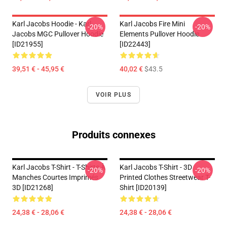
Karl Jacobs Hoodie - Karl
Karl Jacobs Fire Mini
-20%
-20%
Jacobs MGC Pullover Hoodie
Elements Pullover Hoodie
[ID21955]
[ID22443]
39,51 € - 45,95 €
40,02 €
$43.5
VOIR PLUS
Produits connexes
Karl Jacobs T-Shirt - T-Shirts À
Karl Jacobs T-Shirt - 3D
-20%
-20%
Manches Courtes Imprimés
Printed Clothes Streetwear T-
3D [ID21268]
Shirt [ID20139]
24,38 € - 28,06 €
24,38 € - 28,06 €