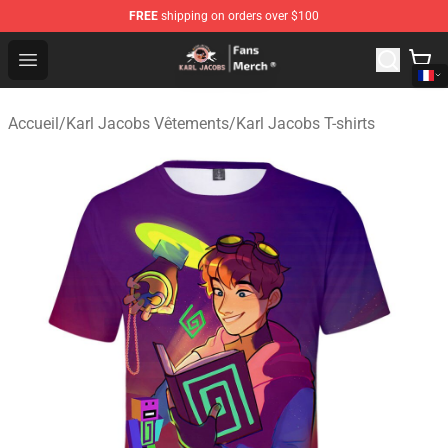
FREE
shipping on orders over $100
Karl Jacobs Store - Official Karl Jacobs Merchandise Sh
Open menu
Accueil
/
Karl Jacobs Vêtements
/
Karl Jacobs T-shirts