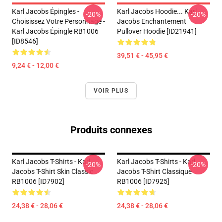
Karl Jacobs Épingles -
Karl Jacobs Hoodie... Karl
-20%
-20%
Choisissez Votre Personnage -
Jacobs Enchantement
Karl Jacobs Épingle RB1006
Pullover Hoodie [ID21941]
[ID8546]
39,51 € - 45,95 €
9,24 € - 12,00 €
VOIR PLUS
Produits connexes
Karl Jacobs T-Shirts - Karl
Karl Jacobs T-Shirts - Karl
-20%
-20%
Jacobs T-Shirt Skin Classic
Jacobs T-Shirt Classique
RB1006 [ID7902]
RB1006 [ID7925]
24,38 € - 28,06 €
24,38 € - 28,06 €