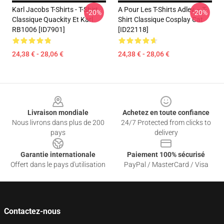
Karl Jacobs T-Shirts - T-Shirt
A Pour Les T-Shirts Adley – T-
-20%
-20%
Classique Quackity Et Karl
Shirt Classique Cosplay Cat
RB1006 [ID7901]
[ID22118]
24,38 € - 28,06 €
24,38 € - 28,06 €
Footer
Livraison mondiale
Achetez en toute confiance
Nous livrons dans plus de 200
24/7 Protected from clicks to
pays
delivery
Garantie internationale
Paiement 100% sécurisé
Offert dans le pays d'utilisation
PayPal / MasterCard / Visa
Contactez-nous