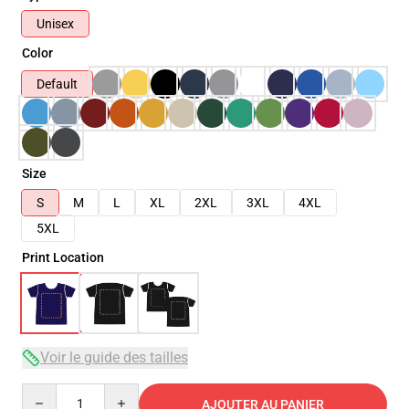
Unisex
Color
Default
Size
S
M
L
XL
2XL
3XL
4XL
5XL
Print Location
Voir le guide des tailles
Quantity
AJOUTER AU PANIER