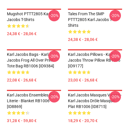
Mugshot PTTT2805 Karl
Tales From The SMP
-20%
-20%
Jacobs T-Shirts
PTTT2805 Karl Jacobs T-
Shirts
24,38 € - 28,06 €
24,38 € - 28,06 €
Karl Jacobs Bags - Karl
Karl Jacobs Pillows - Karl
-20%
-20%
Jacobs Frog All Over Print
Jacobs Throw Pillow RB1006
Tote Bag RB1006 [ID9384]
[ID9177]
22,08 € - 26,68 €
23,00 € - 26,68 €
Karl Jacobs Ensembles De
Karl Jacobs Masques Visage -
-20%
-20%
Literie - Blanket RB1006
Karl Jacobs Drôle Masque
[ID8869]
Plat RB1006 [ID8715]
31,28 € - 59,80 €
18,29 € - 20,70 €