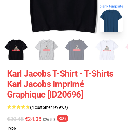
blank template
Karl Jacobs T-Shirt - T-Shirts
Karl Jacobs Imprimé
Graphique [ID20696]
(4 customer reviews)
€30.48
€24.38
-20%
$26.50
Type