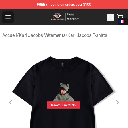
FREE
shipping on orders over $100
Karl Jacobs Store - Official Karl Jacobs Merchandise Sh
Open menu
Accueil
/
Karl Jacobs Vêtements
/
Karl Jacobs T-shirts