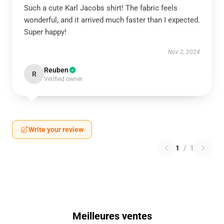
Such a cute Karl Jacobs shirt! The fabric feels
wonderful, and it arrived much faster than I expected.
Super happy!
Nov 2, 2024
Reuben
R
Verified owner
Write your review
1
/
1
Meilleures ventes