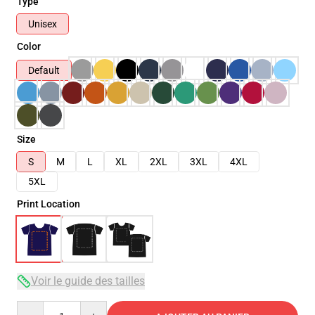
Type
Unisex
Color
Default
Size
S
M
L
XL
2XL
3XL
4XL
5XL
Print Location
Voir le guide des tailles
Quantity