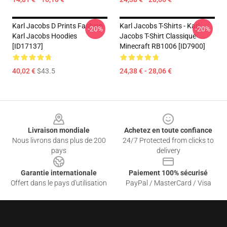
Karl Jacobs D Prints Fashion
Karl Jacobs T-Shirts - Karl
-20%
-20%
Karl Jacobs Hoodies
Jacobs T-Shirt Classique
[ID17137]
Minecraft RB1006 [ID7900]
40,02 €
$43.5
24,38 € - 28,06 €
Footer
Livraison mondiale
Achetez en toute confiance
Nous livrons dans plus de 200
24/7 Protected from clicks to
pays
delivery
Garantie internationale
Paiement 100% sécurisé
Offert dans le pays d'utilisation
PayPal / MasterCard / Visa