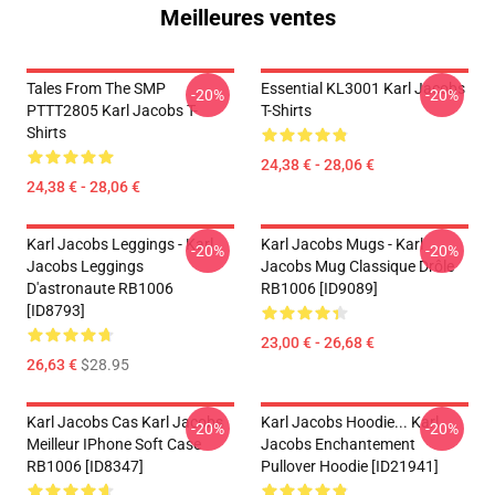
Meilleures ventes
Tales From The SMP
Essential KL3001 Karl Jacobs
-20%
-20%
PTTT2805 Karl Jacobs T-
T-Shirts
Shirts
24,38 € - 28,06 €
24,38 € - 28,06 €
Karl Jacobs Leggings - Karl
Karl Jacobs Mugs - Karl
-20%
-20%
Jacobs Leggings
Jacobs Mug Classique Drôle
D'astronaute RB1006
RB1006 [ID9089]
[ID8793]
23,00 € - 26,68 €
26,63 €
$28.95
Karl Jacobs Cas Karl Jacobs
Karl Jacobs Hoodie... Karl
-20%
-20%
Meilleur IPhone Soft Case
Jacobs Enchantement
RB1006 [ID8347]
Pullover Hoodie [ID21941]