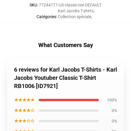
SKU
:
77244777-US-classic-tee-DEFAULT
Karl Jacobs T-shirts
,
Catégories
:
Collection spéciale
,
What Customers Say
6 reviews for Karl Jacobs T-Shirts - Karl
Jacobs Youtuber Classic T-Shirt
RB1006 [ID7921]
★★★★★
100%
★★★★☆
0%
★★★☆☆
0%