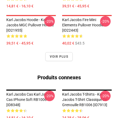
14,81 € - 16,10 €
39,51 € - 45,95 €
Karl Jacobs Hoodie - Karl
Karl Jacobs Fire Mini
-20%
-20%
Jacobs MGC Pullover Hoodie
Elements Pullover Hoodie
[ID21955]
[ID22443]
39,51 € - 45,95 €
40,02 €
$43.5
VOIR PLUS
Produits connexes
Karl Jacobs Cas Karl Jacobs
Karl Jacobs T-Shirts - Karl
-20%
-20%
Cas IPhone Soft RB1006
Jacobs T-Shirt Classique De
[ID8348]
Grenouille RB1006 [ID7913]
14,81 € - 16,10 €
24,38 € - 28,06 €