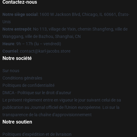
Contactez-nous
Notre siège social
: 1600 W Jackson Blvd, Chicago, IL 60661, États-
Unis
Notre entrepôt
: No 113, village de Yixin, chemin Shangfeng, ville de
Wanggang, ville de Bazhou, Shanghai, CN
Heure
: 9h – 17h (lu – vendredi)
Courriel
: contact@karl-jacobs.store
Notre société
Sur nous
Conditions générales
Politiques de confidentialité
DMCA - Politique sur le droit d'auteur
Le présent règlement entre en vigueur le jour suivant celui de sa
publication au Journal officiel de l'Union européenne. Loi sur la
transparence de la chaîne d'approvisionnement
Notre soutien
Politiques d'expédition et de livraison