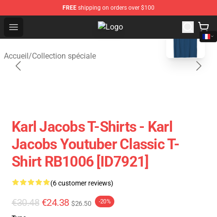
FREE
shipping on orders over $100
blank template
Open menu
Karl Jacobs Store - Official Karl 
Accueil
/
Collection spéciale
Karl Jacobs T-Shirts - Karl
Jacobs Youtuber Classic T-
Shirt RB1006 [ID7921]
(6 customer reviews)
€30.48
€24.38
-20%
$26.50