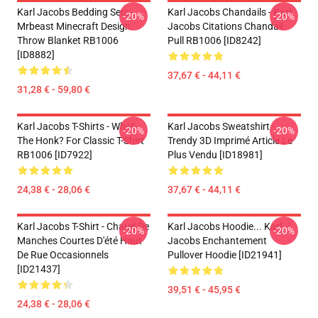
Karl Jacobs Bedding Sets -
Karl Jacobs Chandails - Karl
-20%
-20%
Mrbeast Minecraft Design
Jacobs Citations Chandail
Throw Blanket RB1006
Pull RB1006 [ID8242]
[ID8882]
37,67 € - 44,11 €
31,28 € - 59,80 €
Karl Jacobs T-Shirts - What
Karl Jacobs Sweatshirt -
-20%
-20%
The Honk? For Classic T-Shirt
Trendy 3D Imprimé Article Le
RB1006 [ID7922]
Plus Vendu [ID18981]
24,38 € - 28,06 €
37,67 € - 44,11 €
Karl Jacobs T-Shirt - Chaud De
Karl Jacobs Hoodie... Karl
-20%
-20%
Manches Courtes D'été Haut
Jacobs Enchantement
De Rue Occasionnels
Pullover Hoodie [ID21941]
[ID21437]
39,51 € - 45,95 €
24,38 € - 28,06 €