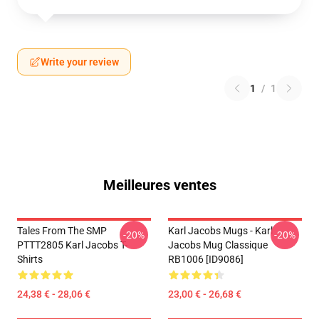
Write your review
1
/
1
Meilleures ventes
Tales From The SMP
Karl Jacobs Mugs - Karl
-20%
-20%
PTTT2805 Karl Jacobs T-
Jacobs Mug Classique
Shirts
RB1006 [ID9086]
24,38 € - 28,06 €
23,00 € - 26,68 €