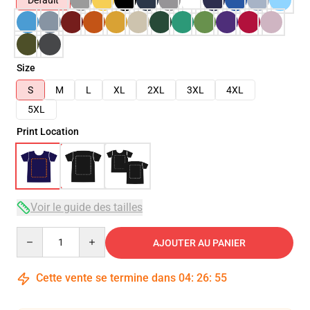
Default
Size
S
M
L
XL
2XL
3XL
4XL
5XL
Print Location
Voir le guide des tailles
Quantity
AJOUTER AU PANIER
Cette vente se termine dans
04
:
26
:
54