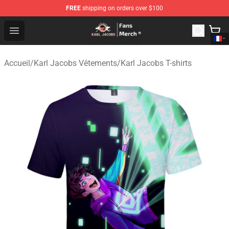
FREE
shipping on orders over $100
Karl Jacobs Store - Official Karl Jacobs Merchandise Sh
Open menu
Accueil
/
Karl Jacobs Vêtements
/
Karl Jacobs T-shirts