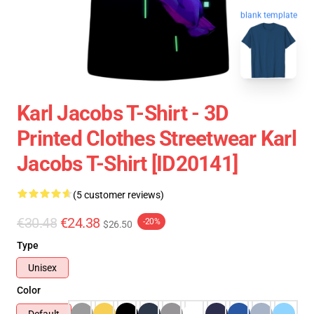
blank template
Karl Jacobs T-Shirt - 3D
Printed Clothes Streetwear Karl
Jacobs T-Shirt [ID20141]
(5 customer reviews)
€30.48
€24.38
-20%
$26.50
Type
Unisex
Color