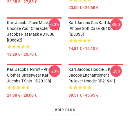
22,95 € - 27,55 €
23,00 € - 26,68 €
Karl Jacobs Face Masks -
Karl Jacobs Cas Karl Jacobs
-20%
-20%
Choose Your Character - Karl
IPhone Soft Case RB1006
Jacobs Flat Mask RB1006
[ID8336]
[ID8692]
14,81 € - 16,10 €
18,29 € - 20,70 €
Karl Jacobs T-Shirt - Print
Karl Jacobs Hoodie... Karl
-20%
-20%
Clothes Streetwear Karl
Jacobs Enchantement
Jacobs T-Shirt [ID20138]
Pullover Hoodie [ID21941]
24,38 € - 28,06 €
39,51 € - 45,95 €
VOIR PLUS