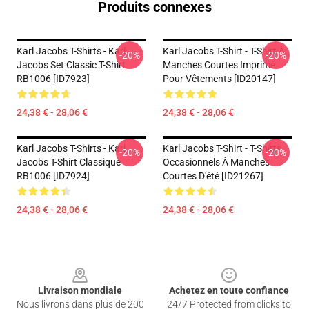
Produits connexes
Karl Jacobs T-Shirts - Karl
Karl Jacobs T-Shirt - T-Shirt À
-20%
-20%
Jacobs Set Classic T-Shirt
Manches Courtes Imprimé
RB1006 [ID7923]
Pour Vêtements [ID20147]
24,38 € - 28,06 €
24,38 € - 28,06 €
Karl Jacobs T-Shirts - Karl
Karl Jacobs T-Shirt - T-Shirts
-20%
-20%
Jacobs T-Shirt Classique
Occasionnels À Manches
RB1006 [ID7924]
Courtes D'été [ID21267]
24,38 € - 28,06 €
24,38 € - 28,06 €
Footer
Livraison mondiale
Achetez en toute confiance
Nous livrons dans plus de 200
24/7 Protected from clicks to