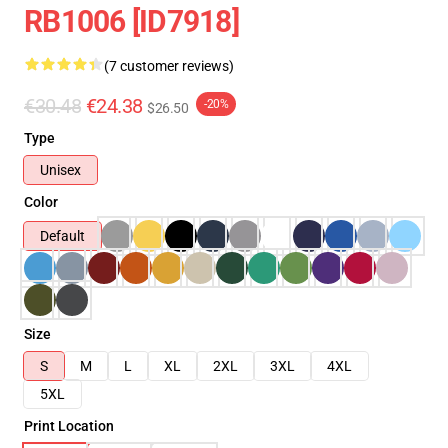
RB1006 [ID7918]
(7 customer reviews)
€30.48
€24.38
-20%
$26.50
Type
Unisex
Color
Default
Size
S
M
L
XL
2XL
3XL
4XL
5XL
Print Location