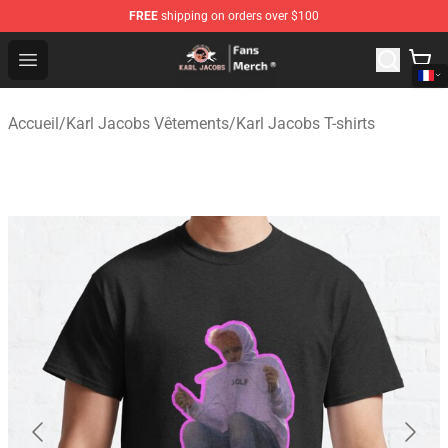
FREE
shipping on orders over $100
Karl Jacobs Store - Official Karl Jacobs Merchandise Sh
Open menu
Accueil
/
Karl Jacobs Vêtements
/
Karl Jacobs T-shirts