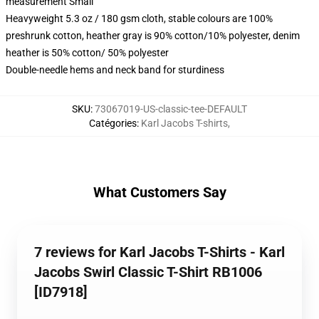
measurement Small
Heavyweight 5.3 oz / 180 gsm cloth, stable colours are 100%
preshrunk cotton, heather gray is 90% cotton/10% polyester, denim
heather is 50% cotton/ 50% polyester
Double-needle hems and neck band for sturdiness
SKU
:
73067019-US-classic-tee-DEFAULT
Catégories
:
Karl Jacobs T-shirts
,
What Customers Say
7 reviews for Karl Jacobs T-Shirts - Karl
Jacobs Swirl Classic T-Shirt RB1006
[ID7918]