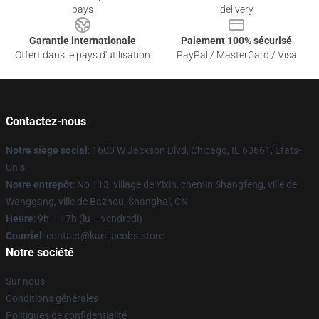
pays
delivery
Garantie internationale
Paiement 100% sécurisé
Offert dans le pays d'utilisation
PayPal / MasterCard / Visa
Contactez-nous
Notre siège social
: 1600 W Jackson Blvd, Chicago, IL 60661, États-
Unis
Notre entrepôt
: No 113, village de Yixin, chemin Shangfeng, ville de
Wanggang, ville de Bazhou, Shanghai, CN
Heure
: 9h – 17h (lu – vendredi)
Courriel
: contact@karl-jacobs.store
Notre société
Sur nous
Conditions générales
Politiques de confidentialité