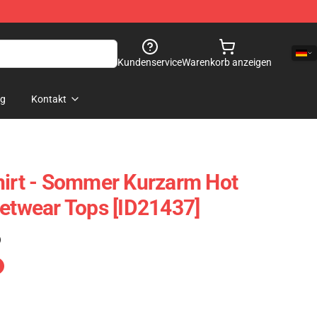
Kundenservice
Warenkorb anzeigen
og
Kontakt
hirt - Sommer Kurzarm Hot
eetwear Tops [ID21437]
)