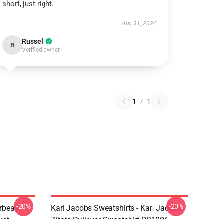
short, just right.
Aug 31, 2024
Russell
R
Verified owner
1
/
1
-20%
-20%
rbeast
Karl Jacobs Sweatshirts - Karl Jacobs