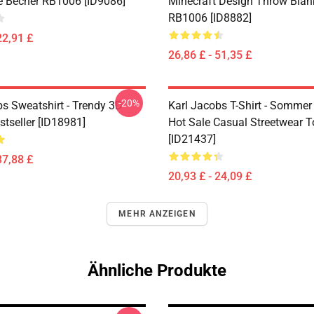
e Becher RB1006 [ID9086]
Minecraft Design Throw Blan
RB1006 [ID8882]
22,91 £
26,86 £ - 51,35 £
-20%
bs Sweatshirt - Trendy 3D
Karl Jacobs T-Shirt - Somme
stseller [ID18981]
Hot Sale Casual Streetwear 
[ID21437]
37,88 £
20,93 £ - 24,09 £
MEHR ANZEIGEN
Ähnliche Produkte