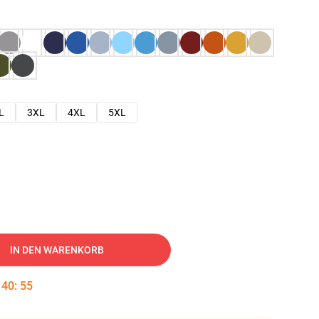
L
3XL
4XL
5XL
IN DEN WARENKORB
:
40
:
54