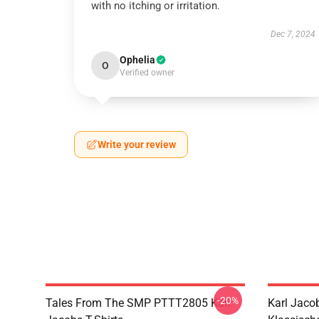
with no itching or irritation.
Dec 7, 2024
Ophelia
O
Verified owner
Write your review
-20%
Tales From The SMP PTTT2805 Karl
Karl Jaco