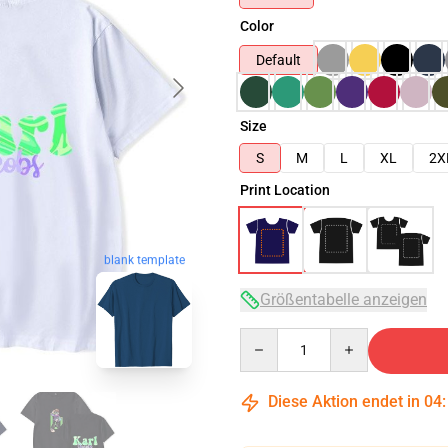
Color
Default
Size
S
M
L
XL
2X
Print Location
blank template
Größentabelle anzeigen
Quantity
Diese Aktion endet in
04