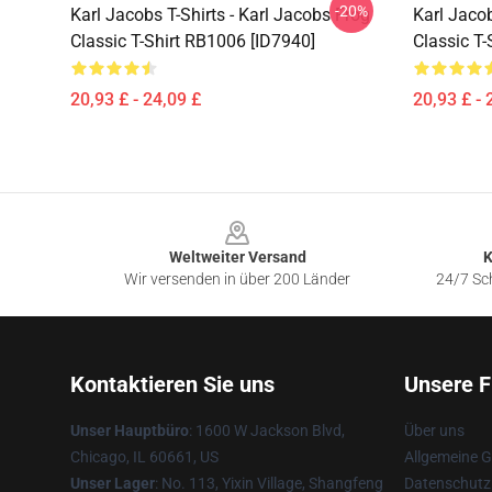
-20%
Karl Jacobs T-Shirts - Karl Jacobs Frog
Karl Jacob
Classic T-Shirt RB1006 [ID7940]
Classic T-
20,93 £ - 24,09 £
20,93 £ - 
Footer
Weltweiter Versand
K
Wir versenden in über 200 Länder
24/7 Sch
Kontaktieren Sie uns
Unsere F
Unser Hauptbüro
: 1600 W Jackson Blvd,
Über uns
Chicago, IL 60661, US
Allgemeine 
Unser Lager
: No. 113, Yixin Village, Shangfeng
Datenschutzr