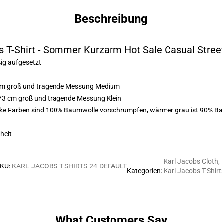
Beschreibung
s T-Shirt - Sommer Kurzarm Hot Sale Casual Stre
ßig aufgesetzt
3 cm groß und tragende Messung Medium
173 cm groß und tragende Messung Klein
arke Farben sind 100% Baumwolle vorschrumpfen, wärmer grau ist 90% Ba
heit
Karl Jacobs Cloth
,
SKU
:
KARL-JACOBS-T-SHIRTS-24-DEFAULT
Kategorien
:
Karl Jacobs T-Shirt
What Customers Say