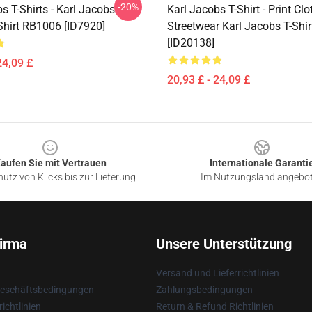
-20%
s T-Shirts - Karl Jacobs
Karl Jacobs T-Shirt - Print Cl
Shirt RB1006 [ID7920]
Streetwear Karl Jacobs T-Shir
[ID20138]
24,09 £
20,93 £ - 24,09 £
aufen Sie mit Vertrauen
Internationale Garanti
utz von Klicks bis zur Lieferung
Im Nutzungsland angebo
irma
Unsere Unterstützung
Versand und Lieferrichtlinien
Geschäftsbedingungen
Zahlungsbedingungen
ichtlinien
Return & Refund Richtlinien