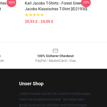
-20%
-20%
othes
Karl Jacobs T-Shirts - Forest Green Karl
t
Jacobs Klassisches T-Shirt [ID21930]
20,93 £ - 24,09 £
e
100% Sicherer Checkout
ten
PayPal / MasterCard / Visa
Unser Shop
Jedes Produkt wurde von unserem erstklassigen
Team mit Sorgfalt entwickelt. Wir bieten eine
große Auswahl an stilvollen und hochwertigen