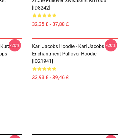
ket
Zitate Pullover Sweatshirt RB1006
[ID8242]
32,35 £ - 37,88 £
-20%
-20%
r Kurzarm
Karl Jacobs Hoodie - Karl Jacobs
Tops
Enchantment Pullover Hoodie
[ID21941]
33,93 £ - 39,46 £