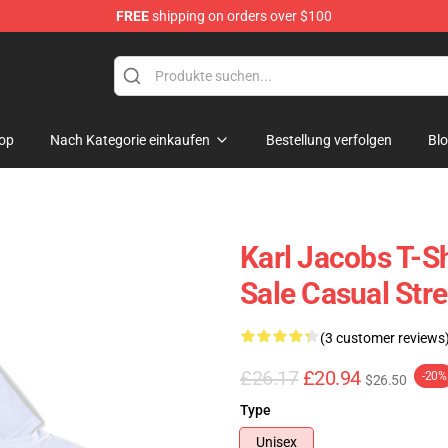
FREE
shipping on orders over $100
Shop
op
Nach Kategorie einkaufen
Bestellung verfolgen
Bl
Karl Jacobs T-S
Sale Casual Str
(3 customer reviews
£26.17
£20.94
-20%
$26.50
Type
Unisex