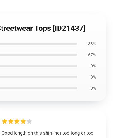
Streetwear Tops [ID21437]
33%
67%
0%
0%
0%
Good length on this shirt, not too long or too