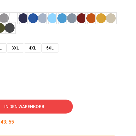
L
3XL
4XL
5XL
IN DEN WARENKORB
:
43
:
54