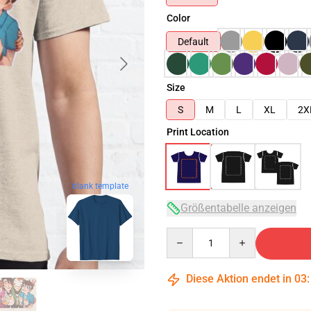
Color
Default
Size
S
M
L
XL
2X
Print Location
blank template
Größentabelle anzeigen
Quantity
Diese Aktion endet in
03