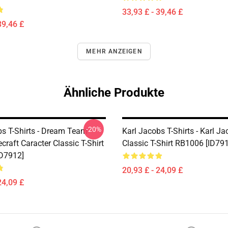
33,93 £ - 39,46 £
39,46 £
MEHR ANZEIGEN
Ähnliche Produkte
-20%
bs T-Shirts - Dream Team
Karl Jacobs T-Shirts - Karl Ja
raft Caracter Classic T-Shirt
Classic T-Shirt RB1006 [ID79
D7912]
20,93 £ - 24,09 £
24,09 £