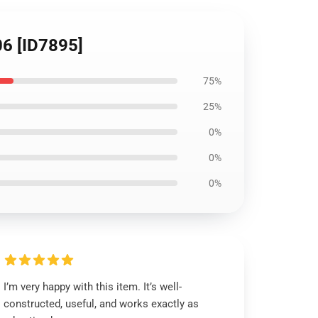
06 [ID7895]
75%
25%
0%
0%
0%
I’m very happy with this item. It’s well-
constructed, useful, and works exactly as