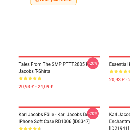
-20%
Tales From The SMP PTTT2805 Karl
Essential
Jacobs T-Shirts
20,93 £ - 
20,93 £ - 24,09 £
-20%
Karl Jacobs Fälle - Karl Jacobs Beste
Karl Jaco
IPhone Soft Case RB1006 [ID8347]
Enchantme
[ID21941]