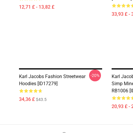
12,71 £ - 13,82 £
33,93 £ - 
-20%
Karl Jacobs Fashion Streetwear
Karl Jaco
Hoodies [ID17279]
Simp Minec
RB1006 [I
34,36 £
$43.5
20,93 £ - 
Footer