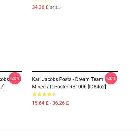
34,36 £
$43.5
-20%
-20%
cobs Swirl
Karl Jacobs Posts - Dream Team
17]
Minecraft Poster RB1006 [ID8462]
15,64 £ - 36,26 £