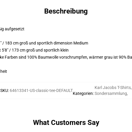
Beschreibung
ßig aufgesetzt
" / 183 cm groß und sportlich dimension Medium
'8" / 173 cm groß und sportlich klein
arke Farben sind 100% Baumwolle vorschrumpfen, wärmer grau ist 90% Ba
heit
Karl Jacobs T-Shirts
,
SKU
:
64613341-US-classic-tee-DEFAULT
Kategorien
:
Sondersammlung
,
What Customers Say