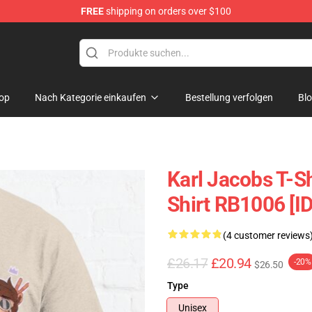
FREE
shipping on orders over $100
Shop
op
Nach Kategorie einkaufen
Bestellung verfolgen
Bl
Karl Jacobs T-S
Shirt RB1006 [I
(4 customer reviews
£26.17
£20.94
-20%
$26.50
Type
Unisex