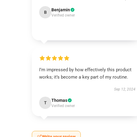
Benjamin
B
Verified owner
I’m impressed by how effectively this product
works; it’s become a key part of my routine.
Sep 12, 2024
Thomas
T
Verified owner
Write your review