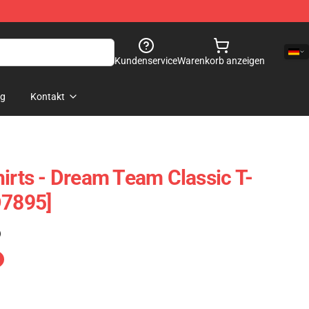
Kundenservice
Warenkorb anzeigen
og
Kontakt
hirts - Dream Team Classic T-
D7895]
)