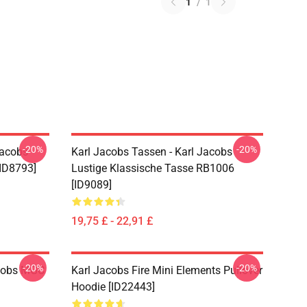
1
/
1
-20%
-20%
Jacobs
Karl Jacobs Tassen - Karl Jacobs
ID8793]
Lustige Klassische Tasse RB1006
[ID9089]
19,75 £ - 22,91 £
-20%
-20%
acobs MGC
Karl Jacobs Fire Mini Elements Pullover
Hoodie [ID22443]