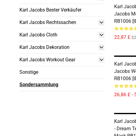
Karl Jacob
Karl Jacobs Bester Verkäufer
Jacobs Mu
RB1006 [I
Karl Jacobs Rechtssachen
Karl Jacobs Cloth
22,87 £
$2
Karl Jacobs Dekoration
Karl Jacobs Workout Gear
Karl Jacob
Jacobs We
Sonstige
RB1006 [I
Sondersammlung
26,86 £ - 
Karl Jaco
- Dream T
Mask RB1