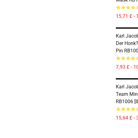
15,71 £ - 
Karl Jacob
Der Honk
Pin RB100
7,93 £ - 1
Karl Jaco
Team Mine
RB1006 [I
15,64 £ - 