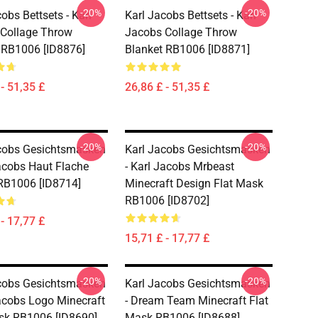
-20%
-20%
obs Bettsets - Karl
Karl Jacobs Bettsets - Karl
Collage Throw
Jacobs Collage Throw
 RB1006 [ID8876]
Blanket RB1006 [ID8871]
- 51,35 £
26,86 £ - 51,35 £
-20%
-20%
cobs Gesichtsmasken
Karl Jacobs Gesichtsmasken
Jacobs Haut Flache
- Karl Jacobs Mrbeast
RB1006 [ID8714]
Minecraft Design Flat Mask
RB1006 [ID8702]
- 17,77 £
15,71 £ - 17,77 £
-20%
-20%
cobs Gesichtsmasken
Karl Jacobs Gesichtsmasken
Jacobs Logo Minecraft
- Dream Team Minecraft Flat
sk RB1006 [ID8690]
Mask RB1006 [ID8688]