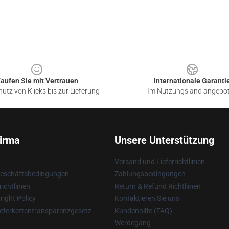
aufen Sie mit Vertrauen
Internationale Garanti
utz von Klicks bis zur Lieferung
Im Nutzungsland angebo
irma
Unsere Unterstützung
Versand und Lieferrichtlinien
Geschäftsbedingungen
Zahlungsbedingungen
ichtlinien
Return & Refund Richtlinien
ight Policy
Kontaktieren Sie uns
eferkettentransparenzgesetz
Kundenhilfe (FAQ)
Werdegang