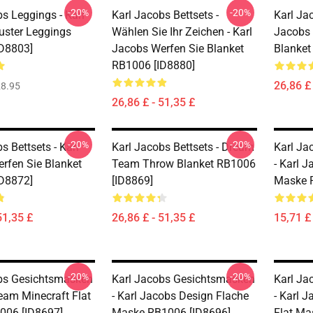
-20%
-20%
s Leggings - Karl
Karl Jacobs Bettsets -
Karl Jac
ster Leggings
Wählen Sie Ihr Zeichen - Karl
Jacobs 
D8803]
Jacobs Werfen Sie Blanket
Blanket
RB1006 [ID8880]
26,86 £ 
8.95
26,86 £ - 51,35 £
-20%
-20%
s Bettsets - Karl
Karl Jacobs Bettsets - Dream
Karl Ja
rfen Sie Blanket
Team Throw Blanket RB1006
- Karl 
D8872]
[ID8869]
Maske 
51,35 £
26,86 £ - 51,35 £
15,71 £ 
-20%
-20%
bs Gesichtsmasken
Karl Jacobs Gesichtsmasken
Karl Ja
eam Minecraft Flat
- Karl Jacobs Design Flache
- Karl 
006 [ID8697]
Maske RB1006 [ID8696]
Flat Ma