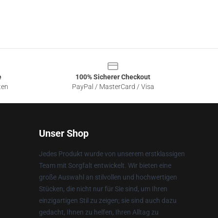
e
100% Sicherer Checkout
ten
PayPal / MasterCard / Visa
Unser Shop
Jedes Produkt wurde von unserem erstklassigen
Team mit Sorgfalt entwickelt. Wir bieten eine
große Auswahl an stilvollen und hochwertigen
Stücken, die nicht nur für Sie sind, um Ihren
einzigartigen Stil zu zeigen; sie sind auch dazu
gedacht, Ihnen zu helfen, Ihren Alltag zu