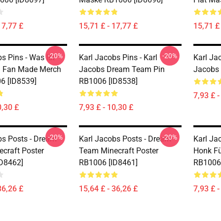
17,77 £
15,71 £ - 17,77 £
15,71 £ 
-20%
-20%
s Pins - Was Ist
Karl Jacobs Pins - Karl
Karl Jac
? Fan Made Merch
Jacobs Dream Team Pin
Jacobs 
6 [ID8539]
RB1006 [ID8538]
7,93 £ -
0,30 £
7,93 £ - 10,30 £
-20%
-20%
bs Posts - Dream
Karl Jacobs Posts - Dream
Karl Ja
craft Poster
Team Minecraft Poster
Honk Fü
D8462]
RB1006 [ID8461]
RB1006 
36,26 £
15,64 £ - 36,26 £
7,93 £ -