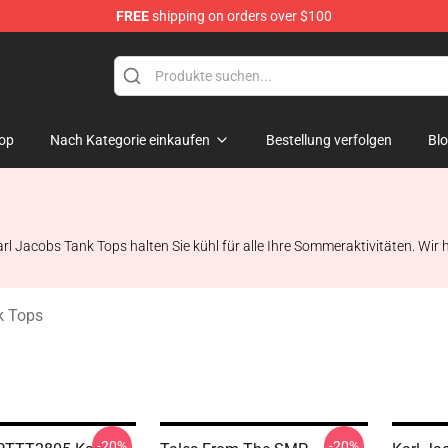
FREE
shipping on orders over $100
Shop
op
Nach Kategorie einkaufen
Bestellung verfolgen
Bl
l Jacobs Tank Tops halten Sie kühl für alle Ihre Sommeraktivitäten. Wir h
k Tops
-20%
-20%