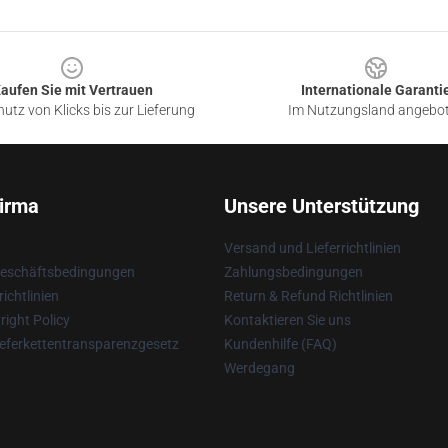
aufen Sie mit Vertrauen
Internationale Garanti
utz von Klicks bis zur Lieferung
Im Nutzungsland angebo
irma
Unsere Unterstützung
Versand und Lieferrichtlinien
Geschäftsbedingungen
Zahlungsbedingungen
ichtlinien
Return & Refund Richtlinien
ight Policy
Kontaktieren Sie uns
eferkettentransparenzgesetz
Kundenhilfe (FAQ)
Werdegang