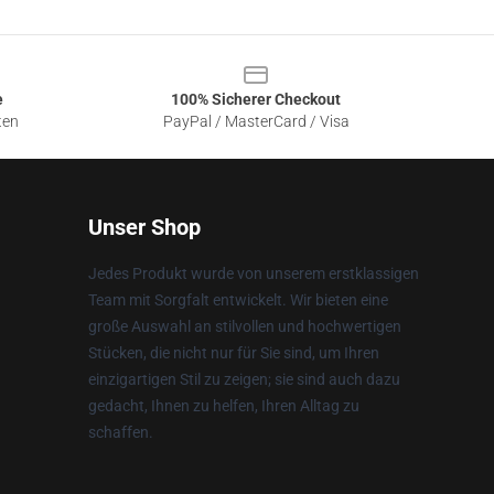
e
100% Sicherer Checkout
ten
PayPal / MasterCard / Visa
Unser Shop
Jedes Produkt wurde von unserem erstklassigen
Team mit Sorgfalt entwickelt. Wir bieten eine
große Auswahl an stilvollen und hochwertigen
Stücken, die nicht nur für Sie sind, um Ihren
einzigartigen Stil zu zeigen; sie sind auch dazu
gedacht, Ihnen zu helfen, Ihren Alltag zu
schaffen.