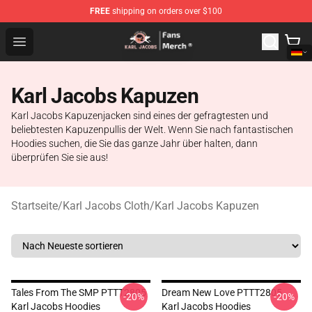
FREE
shipping on orders over $100
Karl Jacobs Store - Official Karl Jacobs Merchandise Sh
Open menu
Karl Jacobs Kapuzen
Karl Jacobs Kapuzenjacken sind eines der gefragtesten und
beliebtesten Kapuzenpullis der Welt. Wenn Sie nach fantastischen
Hoodies suchen, die Sie das ganze Jahr über halten, dann
überprüfen Sie sie aus!
Startseite
/
Karl Jacobs Cloth
/
Karl Jacobs Kapuzen
Tales From The SMP PTTT2805
Dream New Love PTTT2805
-20%
-20%
Karl Jacobs Hoodies
Karl Jacobs Hoodies