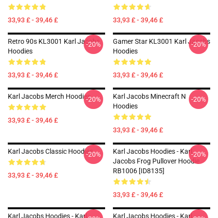
33,93 £ - 39,46 £
33,93 £ - 39,46 £
Retro 90s KL3001 Karl Jacobs
Gamer Star KL3001 Karl Jacobs
-20%
-20%
Hoodies
Hoodies
33,93 £ - 39,46 £
33,93 £ - 39,46 £
Karl Jacobs Merch Hoodies
Karl Jacobs Minecraft N
-20%
-20%
Hoodies
33,93 £ - 39,46 £
33,93 £ - 39,46 £
Karl Jacobs Classic Hoodies
Karl Jacobs Hoodies - Karl
-20%
-20%
Jacobs Frog Pullover Hoodie
RB1006 [ID8135]
33,93 £ - 39,46 £
33,93 £ - 39,46 £
Karl Jacobs Hoodies - Karl
Karl Jacobs Hoodies - Karl