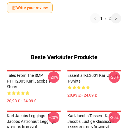
Write your review
1
/
2
Beste Verkäufer Produkte
Tales From The SMP
Essential KL3001 Karl Jacobs
-20%
-20%
PTTT2805 Karl Jacobs T-
T-Shirts
Shirts
20,93 £ - 24,09 £
20,93 £ - 24,09 £
Karl Jacobs Leggings - Karl
Karl Jacobs Tassen - Karl
-20%
-20%
Jacobs Astronaut Leggings
Jacobs Lustige Klassische
RB1006 [ID8793]
Tasse RB1006 [ID9089]