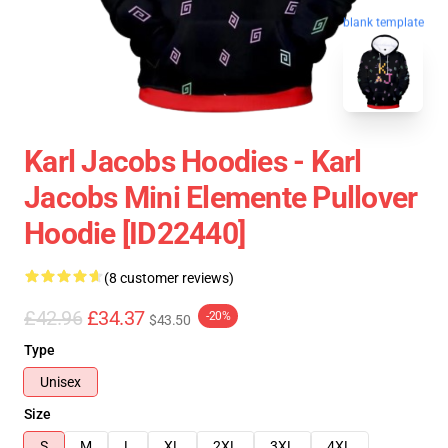
blank template
Karl Jacobs Hoodies - Karl
Jacobs Mini Elemente Pullover
Hoodie [ID22440]
(8 customer reviews)
£42.96
£34.37
-20%
$43.50
Type
Unisex
Size
S
M
L
XL
2XL
3XL
4XL