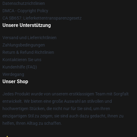
Datenschutzrichtlinien
DMCA - Copyright Policy
CA SB657: Lieferkettentransparenzgesetz
Unsere Unterstützung
Versand und Lieferrichtlinien
Zahlungsbedingungen
Return & Refund Richtlinien
Kontaktieren Sie uns
Kundenhilfe (FAQ)
Werdegang
Unser Shop
Jedes Produkt wurde von unserem erstklassigen Team mit Sorgfalt
entwickelt. Wir bieten eine große Auswahl an stilvollen und
hochwertigen Stücken, die nicht nur für Sie sind, um Ihren
einzigartigen Stil zu zeigen; sie sind auch dazu gedacht, Ihnen zu
helfen, Ihren Alltag zu schaffen.