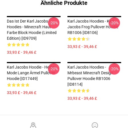
Ähnliche Produkte
Das Ist Der Karl Jacobs
Karl Jacobs Hoodies - Karl
-20%
-20%
Hoodies - Minecraft Haut
Jacobs Frog Pullover Hoodie
Farbe Block Hoodie (Limited
RB1006 [ID8106]
Edition) [ID9709]
33,93 £ - 39,46 £
33,93 £ - 39,46 £
Karl Jacobs Hoodie - Heiße
Karl Jacobs Hoodies -
-20%
-20%
Mode Lange Ärmel Pullover
Mrbeast Minecraft Design
Hoodie [ID17449]
Pullover Hoodie RB1006
[ID8114]
33,93 £ - 39,46 £
33,93 £ - 39,46 £
Footer