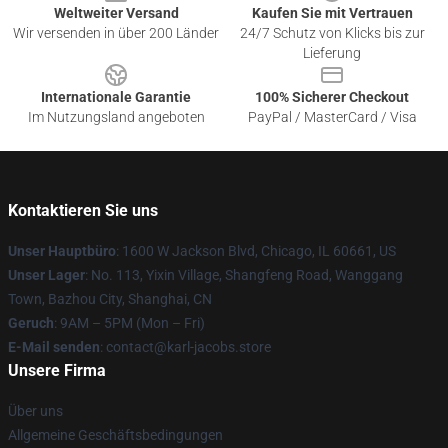
Weltweiter Versand
Kaufen Sie mit Vertrauen
Wir versenden in über 200 Länder
24/7 Schutz von Klicks bis zur
Lieferung
Internationale Garantie
100% Sicherer Checkout
Im Nutzungsland angeboten
PayPal / MasterCard / Visa
Kontaktieren Sie uns
Unser Hauptbüro
: 1600 W Jackson Blvd, Chicago, IL 60661, US
Unser Lager
: No. 113, Yixin Village, Shangfeng Road, Wanggang
Town, Bazhou City, Shanghai, CN
Geruch
: 9AM – 5PM (Mon – Fri)
E-Mail senden
: contact@karl-jacobs.store
Unsere Firma
Über uns
Allgemeine Geschäftsbedingungen