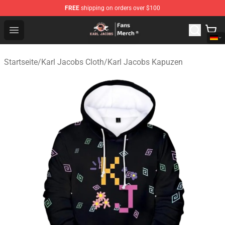
FREE
shipping on orders over $100
Karl Jacobs Store - Official Karl Jacobs Merchandise Sh
Open menu
Startseite
/
Karl Jacobs Cloth
/
Karl Jacobs Kapuzen