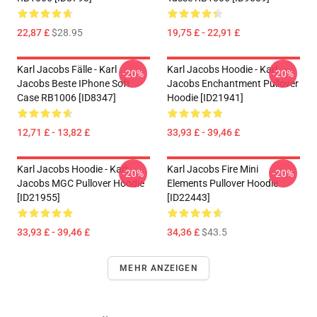
22,87 £
$28.95
19,75 £ - 22,91 £
Karl Jacobs Fälle - Karl
Karl Jacobs Hoodie - Karl
-20%
-20%
Jacobs Beste IPhone Soft
Jacobs Enchantment Pullover
Case RB1006 [ID8347]
Hoodie [ID21941]
12,71 £ - 13,82 £
33,93 £ - 39,46 £
Karl Jacobs Hoodie - Karl
Karl Jacobs Fire Mini
-20%
-20%
Jacobs MGC Pullover Hoodie
Elements Pullover Hoodie
[ID21955]
[ID22443]
33,93 £ - 39,46 £
34,36 £
$43.5
MEHR ANZEIGEN