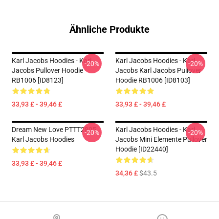
Ähnliche Produkte
Karl Jacobs Hoodies - Karl
Karl Jacobs Hoodies - Karl
-20%
-20%
Jacobs Pullover Hoodie
Jacobs Karl Jacobs Pullover
RB1006 [ID8123]
Hoodie RB1006 [ID8103]
33,93 £ - 39,46 £
33,93 £ - 39,46 £
Dream New Love PTTT2805
Karl Jacobs Hoodies - Karl
-20%
-20%
Karl Jacobs Hoodies
Jacobs Mini Elemente Pullover
Hoodie [ID22440]
33,93 £ - 39,46 £
34,36 £
$43.5
Footer