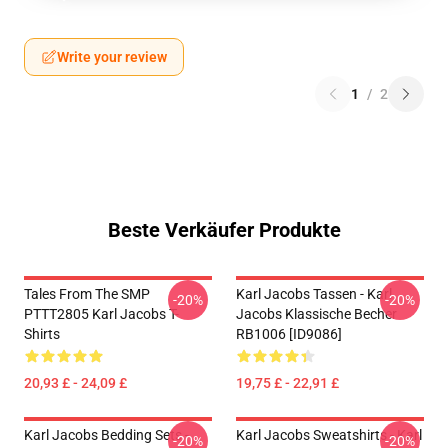
Write your review
1
/
2
Beste Verkäufer Produkte
Tales From The SMP
Karl Jacobs Tassen - Karl
-20%
-20%
PTTT2805 Karl Jacobs T-
Jacobs Klassische Becher
Shirts
RB1006 [ID9086]
20,93 £ - 24,09 £
19,75 £ - 22,91 £
Karl Jacobs Bedding Sets -
Karl Jacobs Sweatshirts - Karl
-20%
-20%