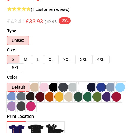
(8 customer reviews)
£42.41
£33.93
-20%
$42.95
Type
Unisex
Size
S
M
L
XL
2XL
3XL
4XL
5XL
Color
Default
Print Location