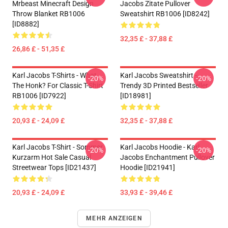
Mrbeast Minecraft Design
Jacobs Zitate Pullover
Throw Blanket RB1006
Sweatshirt RB1006 [ID8242]
[ID8882]
32,35 £ - 37,88 £
26,86 £ - 51,35 £
Karl Jacobs T-Shirts - What
Karl Jacobs Sweatshirt -
-20%
-20%
The Honk? For Classic T-Shirt
Trendy 3D Printed Bestseller
RB1006 [ID7922]
[ID18981]
20,93 £ - 24,09 £
32,35 £ - 37,88 £
Karl Jacobs T-Shirt - Sommer
Karl Jacobs Hoodie - Karl
-20%
-20%
Kurzarm Hot Sale Casual
Jacobs Enchantment Pullover
Streetwear Tops [ID21437]
Hoodie [ID21941]
20,93 £ - 24,09 £
33,93 £ - 39,46 £
MEHR ANZEIGEN