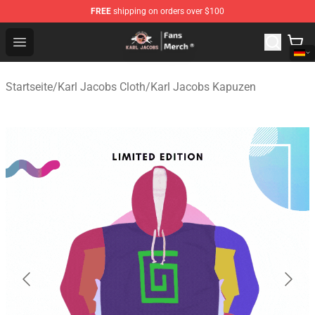
FREE
shipping on orders over $100
Karl Jacobs Store - Official Karl Jacobs Merchandise Sh
Open menu
Startseite
/
Karl Jacobs Cloth
/
Karl Jacobs Kapuzen