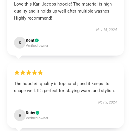
Love this Karl Jacobs hoodie! The material is high
quality and it holds up well after multiple washes.
Highly recommend!
Nov 16, 2024
Kent
K
Verified owner
The hoodie’s quality is top-notch, and it keeps its
shape well. It’s perfect for staying warm and stylish.
Nov 3, 2024
Ruby
R
Verified owner