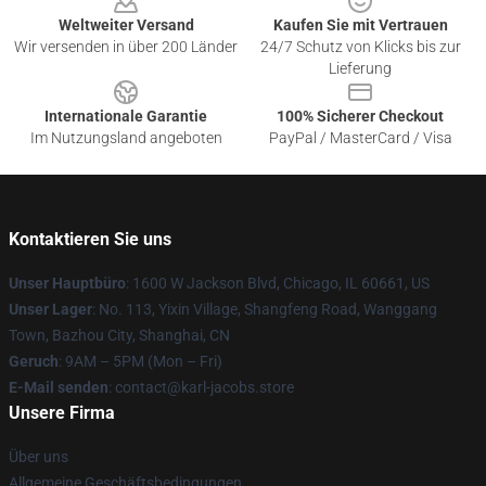
Weltweiter Versand
Kaufen Sie mit Vertrauen
Wir versenden in über 200 Länder
24/7 Schutz von Klicks bis zur
Lieferung
Internationale Garantie
100% Sicherer Checkout
Im Nutzungsland angeboten
PayPal / MasterCard / Visa
Kontaktieren Sie uns
Unser Hauptbüro
: 1600 W Jackson Blvd, Chicago, IL 60661, US
Unser Lager
: No. 113, Yixin Village, Shangfeng Road, Wanggang
Town, Bazhou City, Shanghai, CN
Geruch
: 9AM – 5PM (Mon – Fri)
E-Mail senden
: contact@karl-jacobs.store
Unsere Firma
Über uns
Allgemeine Geschäftsbedingungen