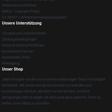
Datenschutzrichtlinien
DMCA - Copyright Policy
CA SB657: Lieferkettentransparenzgesetz
Unsere Unterstützung
Versand und Lieferrichtlinien
Zahlungsbedingungen
Return & Refund Richtlinien
Kontaktieren Sie uns
Kundenhilfe (FAQ)
Werdegang
Unser Shop
Jedes Produkt wurde von unserem erstklassigen Team mit Sorgfalt
entwickelt. Wir bieten eine große Auswahl an stilvollen und
hochwertigen Stücken, die nicht nur für Sie sind, um Ihren
einzigartigen Stil zu zeigen; sie sind auch dazu gedacht, Ihnen zu
helfen, Ihren Alltag zu schaffen.