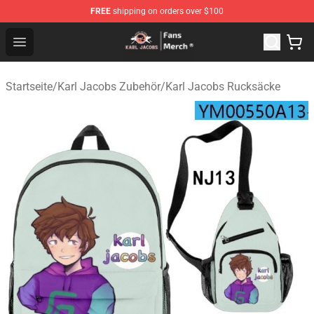
FREE
shipping on orders over $100
Karl Jacobs Store - Official Karl Jacobs Merchandise Sh
Open menu
Startseite
/
Karl Jacobs Zubehör
/
Karl Jacobs Rucksäcke