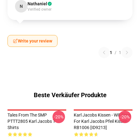
Nathaniel
N
Verified owner
Write your review
1
/
1
Beste Verkäufer Produkte
Tales From The SMP
Karl Jacobs Kissen - Will Simp
-20%
-20%
PTTT2805 Karl Jacobs T-
For Karl Jacobs Pfeil Kissen
Shirts
RB1006 [ID9213]