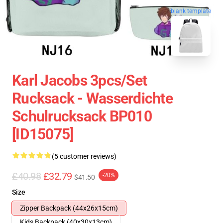
blank template
Karl Jacobs 3pcs/set
Rucksack - Wasserdichte
Schulrucksack BP010
[ID15075]
(5 customer reviews)
£40.98
£32.79
-20%
$41.50
Size
Zipper Backpack (44x26x15cm)
Kids Backpack (40x30x13cm)