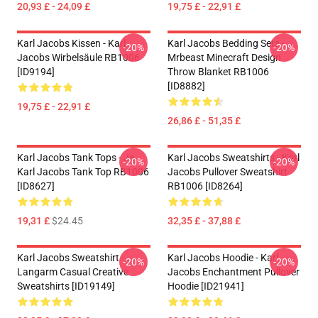
20,93 £ - 24,09 £
19,75 £ - 22,91 £
Karl Jacobs Kissen - Karl
Karl Jacobs Bedding Sets -
-20%
-20%
Jacobs Wirbelsäule RB1006
Mrbeast Minecraft Design
[ID9194]
Throw Blanket RB1006
[ID8882]
19,75 £ - 22,91 £
26,86 £ - 51,35 £
Karl Jacobs Tank Tops - Ja.
Karl Jacobs Sweatshirts - Karl
-20%
-20%
Karl Jacobs Tank Top RB1006
Jacobs Pullover Sweatshirt
[ID8627]
RB1006 [ID8264]
19,31 £
$24.45
32,35 £ - 37,88 £
Karl Jacobs Sweatshirt -
Karl Jacobs Hoodie - Karl
-20%
-20%
Langarm Casual Creative
Jacobs Enchantment Pullover
Sweatshirts [ID19149]
Hoodie [ID21941]