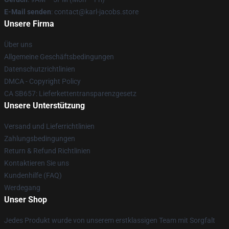
E-Mail senden
: contact@karl-jacobs.store
Unsere Firma
Über uns
Allgemeine Geschäftsbedingungen
Datenschutzrichtlinien
DMCA - Copyright Policy
CA SB657: Lieferkettentransparenzgesetz
Unsere Unterstützung
Versand und Lieferrichtlinien
Zahlungsbedingungen
Return & Refund Richtlinien
Kontaktieren Sie uns
Kundenhilfe (FAQ)
Werdegang
Unser Shop
Jedes Produkt wurde von unserem erstklassigen Team mit Sorgfalt