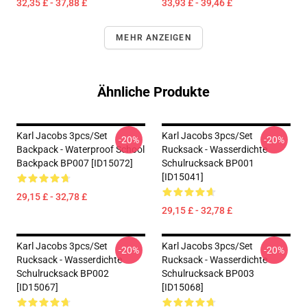
32,35 £ - 37,88 £
33,93 £ - 39,46 £
MEHR ANZEIGEN
Ähnliche Produkte
Karl Jacobs 3pcs/set
Karl Jacobs 3pcs/set
-20%
-20%
Backpack - Waterproof School
Rucksack - Wasserdichte
Backpack BP007 [ID15072]
Schulrucksack BP001
[ID15041]
29,15 £ - 32,78 £
29,15 £ - 32,78 £
Karl Jacobs 3pcs/set
Karl Jacobs 3pcs/set
-20%
-20%
Rucksack - Wasserdichte
Rucksack - Wasserdichte
Schulrucksack BP002
Schulrucksack BP003
[ID15067]
[ID15068]