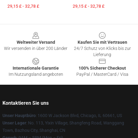
29,15 £ - 32,78 £
29,15 £ - 32,78 £
Footer
Weltweiter Versand
Kaufen Sie mit Vertrauen
Wir versenden in über 200 Länder
24/7 Schutz von Klicks bis zur
Lieferung
Internationale Garantie
100% Sicherer Checkout
Im Nutzungsland angeboten
PayPal / MasterCard / Visa
Kontaktieren Sie uns
Unser Hauptbüro
: 1600 W Jackson Blvd, Chicago, IL 60661, US
Unser Lager
: No. 113, Yixin Village, Shangfeng Road, Wanggang
Town, Bazhou City, Shanghai, CN
Geruch
: 9AM – 5PM (Mon – Fri)